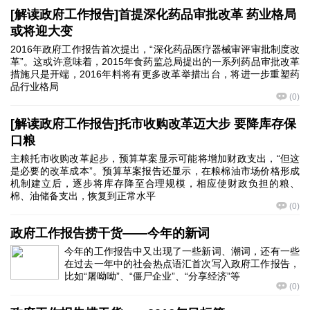
[解读政府工作报告]首提深化药品审批改革 药业格局
或将迎大变
2016年政府工作报告首次提出，“深化药品医疗器械审评审批制度改
革”。这或许意味着，2015年食药监总局提出的一系列药品审批改革
措施只是开端，2016年料将有更多改革举措出台，将进一步重塑药
品行业格局
(
0
)
[解读政府工作报告]托市收购改革迈大步 要降库存保
口粮
主粮托市收购改革起步，预算草案显示可能将增加财政支出，“但这
是必要的改革成本”。预算草案报告还显示，在粮棉油市场价格形成
机制建立后，逐步将库存降至合理规模，相应使财政负担的粮、
棉、油储备支出，恢复到正常水平
(
0
)
政府工作报告捞干货——今年的新词
今年的工作报告中又出现了一些新词、潮词，还有一些
在过去一年中的社会热点语汇首次写入政府工作报告，
比如“屠呦呦”、“僵尸企业”、“分享经济”等
(
0
)