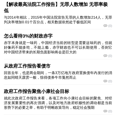
【解读最高法院工作报告】无罪人数增加 无罪率极
低
与2014年相比，2015年中国法院宣告无罪的人数增加214人，无罪
判决率增加0.01个百分点，相关数据依然处于极低区间
(
0
)
怎么看待3%的财政赤字
赤字本身就是一味药，中国经济当前的转型是需要这味药的，但就
好像药不能多吃，不能上瘾，赤字财政也不可以长期使用，否则它
对中国经济带来的长期负面影响将会是巨大的
(
0
)
从政府工作报告看债市
回首去年，也是两会期间，一条3万亿地方政府置换债年内发行的消
息如同晴天霹雳一般，惊得债券牛市戛然而止
(
0
)
政府工作报告聚焦小康社会目标
就此次政府工作报告来看，各项工作向小康社会目标的聚焦、对经
济发展重要性的再次强调，以及对地方政府积极性的调动都是当前
形势下的必要之举，有助于明晰政策导向，稳定社会预期
(
0
)