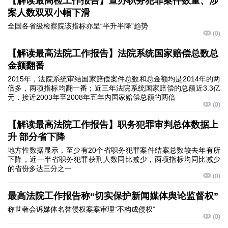
【解读最高检工作报告】查办职务犯罪案件数量、涉
案人数双双小幅下滑
全国各省级检察院该指标亦呈“半升半降”趋势
(
0
)
【解读最高法院工作报告】法院系统国家赔偿总数总
金额翻番
2015年，法院系统审结国家赔偿案件总数和总金额均是2014年的两
倍多，两项指标均翻一番；近三年法院系统国家赔偿的总额近3.3亿
元，接近2003年至2008年五年内国家赔偿总额的两倍
(
0
)
【解读最高法院工作报告】职务犯罪审判总体数据上
升 部分省下降
地方性数据显示，至少有20个省职务犯罪案件结案总数较去年有所
下降，近一半省职务犯罪获刑人数同比减少，两项指标均同比减少
的省份多达三分之一
(
0
)
最高法院工作报告称“切实保护新闻媒体舆论监督权”
称世奢会诉媒体名誉侵权案案审理“不构成侵权”
(
0
)