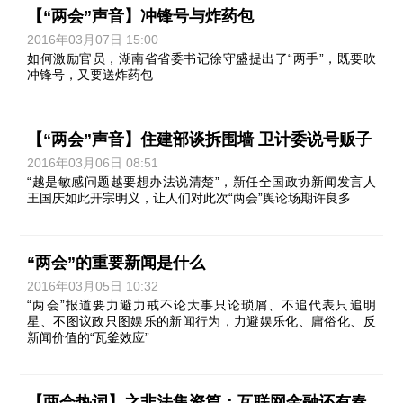
【“两会”声音】冲锋号与炸药包
2016年03月07日 15:00
如何激励官员，湖南省省委书记徐守盛提出了“两手”，既要吹
冲锋号，又要送炸药包
【“两会”声音】住建部谈拆围墙 卫计委说号贩子
2016年03月06日 08:51
“越是敏感问题越要想办法说清楚”，新任全国政协新闻发言人
王国庆如此开宗明义，让人们对此次“两会”舆论场期许良多
“两会”的重要新闻是什么
2016年03月05日 10:32
“两会”报道要力避力戒不论大事只论琐屑、不追代表只追明
星、不图议政只图娱乐的新闻行为，力避娱乐化、庸俗化、反
新闻价值的“瓦釜效应”
【两会热词】之非法集资篇：互联网金融还有春