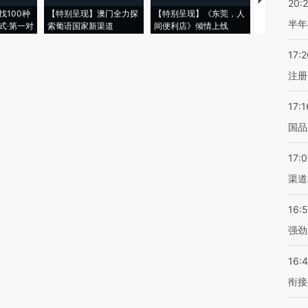
【推广】走
20:
找100种
【特别呈现】澳门全力探
【特别呈现】《东莞，人
会，让数智科
半年
式·第一对
索葡语国家新渠道
间便利店》倾情上线
业
17:2
注册
17:1
国品
17:
渠道
16:
强劲
16:
衔接