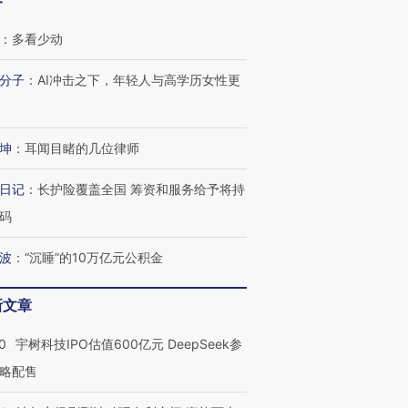
客
：
多看少动
分子
：
AI冲击之下，年轻人与高学历女性更
坤
：
耳闻目睹的几位律师
日记
：
长护险覆盖全国 筹资和服务给予将持
码
波
：
“沉睡”的10万亿元公积金
OX的吸金
马航飞行员跨国走私7万
视线｜被称为“蟑螂”的印
让中产们甘
粒摇头丸 尿检体内含3种
度Z世代 用街头抗争将教
秘鲁纳斯
”？
新文章
毒品
育部长拱下台
13人遇难
0
宇树科技IPO估值600亿元 DeepSeek参
略配售