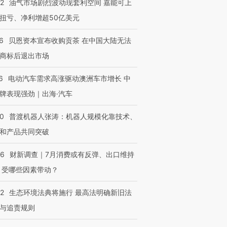
进第四届链博
【商旅对话】华住集团
22
油气市场剧烈波动现套利空间 嘉能可上
技“链”接产
【特别呈现】寻找100种
CFO：不靠规模取胜，华
【特别呈
扭亏、净利增超50亿美元
有意思的生活方式·第三对
住三大增长引擎是什么？
有意思的
6
贝恩资本宣布收购贡茶 在中国大陆无法
商标后退出市场
6
电动汽车需求高涨驱动澳洲车市增长 中
牌表现强劲｜出海·汽车
00
普渡机器人张涛：机器人规模化靠技术、
和产品共同突破
56
财新调查｜7月消费或有反弹、出口维持
 受哪些因素带动？
42
生态环境法典将施行 最高法明确新旧法
与追责规则