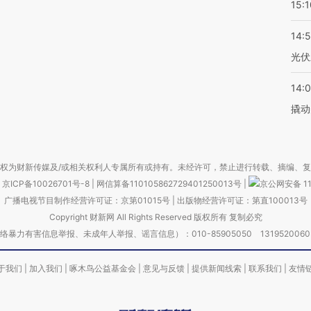
15:1
14:
光伏
14:
撬动
权为财新传媒及/或相关权利人专属所有或持有。未经许可，禁止进行转载、摘编、
京ICP备10026701号-8
|
网信算备110105862729401250013号
|
京公网安备 11
广播电视节目制作经营许可证：京第01015号
|
出版物经营许可证：第直100013号
Copyright 财新网 All Rights Reserved 版权所有 复制必究
害信息举报、未成年人举报、谣言信息）：010-85905050 13195200605 举报邮
于我们
|
加入我们
|
啄木鸟公益基金会
|
意见与反馈
|
提供新闻线索
|
联系我们
|
友情