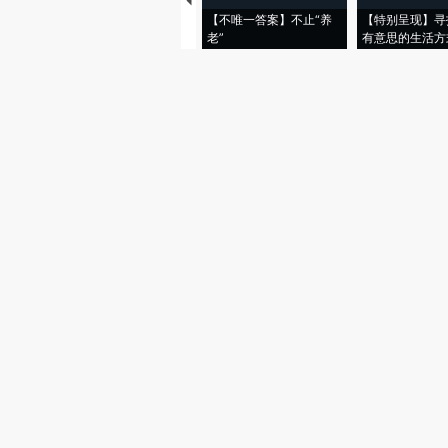
【不唯一答案】不止“养
【特别呈现】寻
老”
有意思的生活方