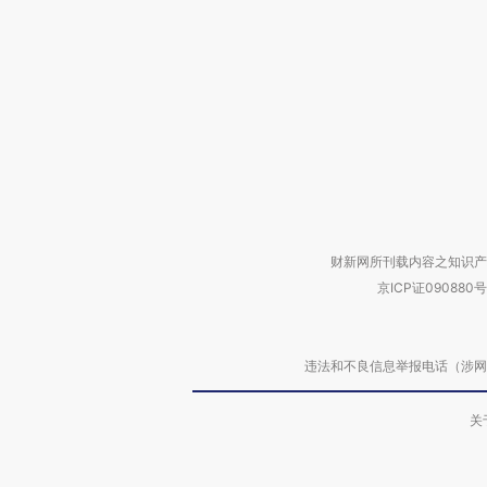
财新网所刊载内容之知识产
京ICP证090880号
违法和不良信息举报电话（涉网络暴力有
关