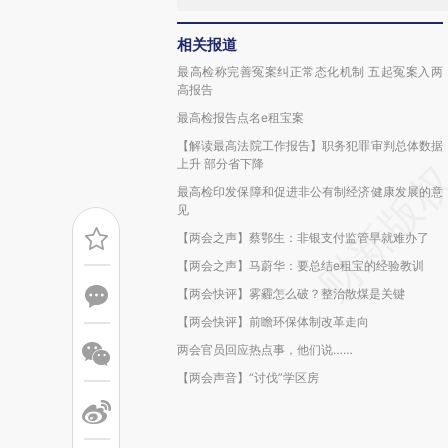
相关报道
最高检称完善冤案纠正常态化机制 五起冤案入两
高报告
最高检报告点名e租宝案
【解读最高法院工作报告】职务犯罪审判总体数据
上升 部分省下降
最高检印发保障和促进非公有制经济健康发展的意
见
【两会之声】蔡鄂生：非银支付监管早就难办了
【两会之声】马蔚华：要总结e租宝的经验教训
【两会快评】雾霾怎么破？整治散煤是关键
【两会快评】前瞻环保体制改革走向
两会官员回应热点事，他们说……
【两会声音】“讨伐”学区房