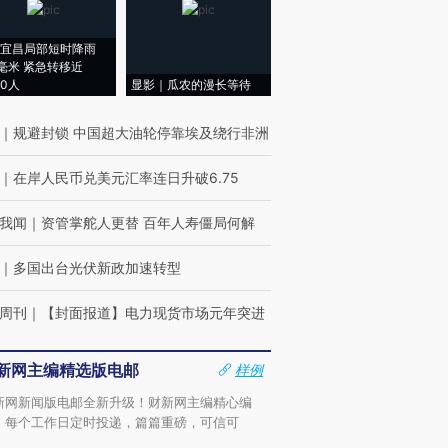
宜昌局部短时降雨
8毫米 紧急转移近
00人
显影｜瓜农的漫长等待
｜
规避封锁 中国超大油轮停靠埃及绕行非洲
｜
在岸人民币兑美元汇率连日升破6.75
我闻
｜
资管掌舵人更替 百年人寿僵局何解
｜
多国出台光伏新政加速转型
周刊
｜
【封面报道】电力现货市场元年突进
新网主编精选版电邮
样例
新网新闻版电邮全新升级！财新网主编精心编
，每个工作日定时投递，篇篇重磅，可信可
。