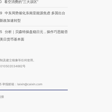
0
看空消费的“三大误区”
59
中东局势催化东南亚能源焦虑 多国出台
新政加速转型
05
分析｜贝森特操盘稳日元，操作巧思能否
美日货币基本面
复制及建立镜像等任何使用。
010502034662号
箱：laixin@caixin.com
链接