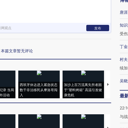
博
唐涯
知识
新网观点
发布
受伤
丁金
本篇文章暂无评论
村夫
续加
吴晓
西班牙休达进入紧急状态
加沙上百万流离失所者困
视线｜HYR
纪录 当局
数千非法移民从摩洛哥闯
于“塑料烤箱” 高温引发健
术：是什么
外活动
入
康危机
心“花钱找虐
最
22:1
与战