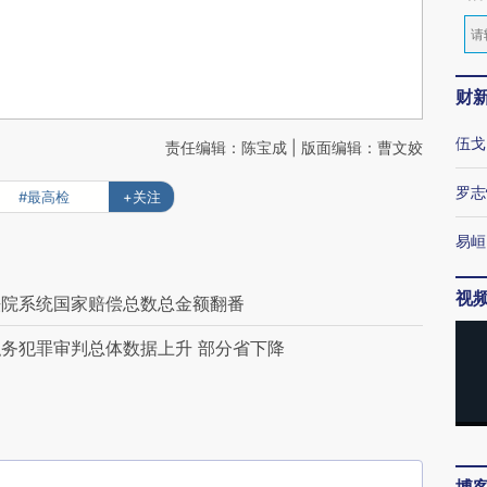
财
伍戈
责任编辑：陈宝成 | 版面编辑：曹文姣
罗志
#最高检
+关注
易峘
视
法院系统国家赔偿总数总金额翻番
务犯罪审判总体数据上升 部分省下降