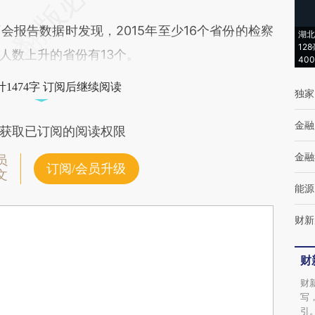
告数据时发现，2015年至少16个省份的检察
湖北
12
人数上升的省份有13个。
40
1474字 订阅后继续阅读
独家
金融
获取已订阅的阅读权限
金融
员
订阅/会员升级
文
能源
财新
财
财
写
引