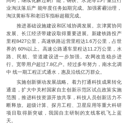
同时，继续化解过剩产能，钢铁、水泥等15个重点行
业淘汰落后产 能年度任务如期完成。加强雾霾治理，
淘汰黄标车和老旧车指标超额完成。
推进基础设施建设和区域协调发展。京津冀协同
发展、长江经济带建设取得重要进展。新建铁路投产
里程8427公里，高速铁路运营里程达1.6万公里，占世
界的 60%以上。高速公路通车里程达11.2万公里，水
路、民航、管道建设进一步加强。农网改造稳步进
行。宽带用户超过7.8亿户。经过多年努力，南水北调
中 线一期工程正式通水，惠及沿线亿万群众。
实施创新驱动发展战略。着力打通科技成果转化
通道，扩大中关村国家自主创新示范区试点政策实施
范围，推进科技资源开放共享，科技人员创新活力不
断释放。超级计算、探月工程、卫星应用等重大科研
项目取得新突破，我国自主研制的支线客机飞上蓝
天。