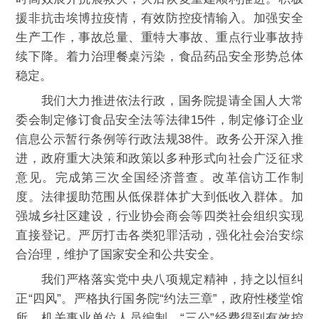
援非抗击埃博拉疫情，有效防控疫情输入。加强安全
生产工作，事故总量、重特大事故、重点行业事故持
续下降。着力治理餐桌污染，食品药品安全形势总体
稳定。
我们大力推进依法行政，国务院提请全国人大常
委会制定修订食品安全法等法律15件，制定修订企业
信息公示暂行条例等行政法规38件。政务公开深入推
进，政府重大决策和政策以多种形式向社会广泛征求
意见。完成第三次全国经济普查。改革信访工作制
度。法律援助范围从低保群体扩大到低收入群体。加
强城乡社区建设，行业协会商会等四类社会组织实现
直接登记。严厉打击各类犯罪活动，强化社会治安综
合治理，维护了国家安全和公共安全。
我们严格落实党中央八项规定精神，持之以恒纠
正“四风”。严格执行国务院“约法三章”，政府性楼堂馆
所、机关事业单位人员编制、“三公”经费得到有效控