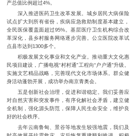
产总值比例超过4%。
深入推进医药卫生改革发展。城乡居民大病保险
试点扩大到所有省份，疾病应急救助制度基本建立，
全民医保覆盖面超过95%。基层医疗卫生机构综合改
革深化，县乡村服务网络逐步完善。公立医院改革试
点县市达到1300多个。
积极发展文化事业和文化产业。推动重大文化惠
民项目建设，广播电视“村村通”工程向“户户通”升级。
实施文艺精品战略，完善现代文化市场体系。群众健
身活动蓬勃开展，成功举办南京青奥会。
五是创新社会治理，促进和谐稳定。我们妥善应
对自然灾害和突发事件，有序化解社会矛盾，建立健
全机制，强化源头防范，保障人民生命安全，维护良
好的社会秩序。
去年云南鲁甸、景谷等地发生较强地震，我们及
时高效展开抗震救灾，灾后恢复重建顺利推进。积极