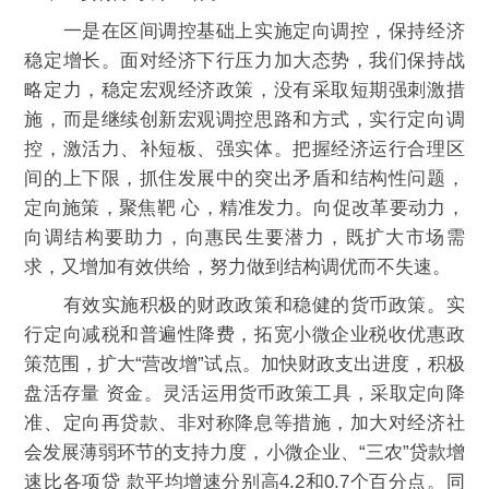
一是在区间调控基础上实施定向调控，保持经济
稳定增长。面对经济下行压力加大态势，我们保持战
略定力，稳定宏观经济政策，没有采取短期强刺激措
施，而是继续创新宏观调控思路和方式，实行定向调
控，激活力、补短板、强实体。把握经济运行合理区
间的上下限，抓住发展中的突出矛盾和结构性问题，
定向施策，聚焦靶 心，精准发力。向促改革要动力，
向调结构要助力，向惠民生要潜力，既扩大市场需
求，又增加有效供给，努力做到结构调优而不失速。
有效实施积极的财政政策和稳健的货币政策。实
行定向减税和普遍性降费，拓宽小微企业税收优惠政
策范围，扩大“营改增”试点。加快财政支出进度，积极
盘活存量 资金。灵活运用货币政策工具，采取定向降
准、定向再贷款、非对称降息等措施，加大对经济社
会发展薄弱环节的支持力度，小微企业、“三农”贷款增
速比各项贷 款平均增速分别高4.2和0.7个百分点。同