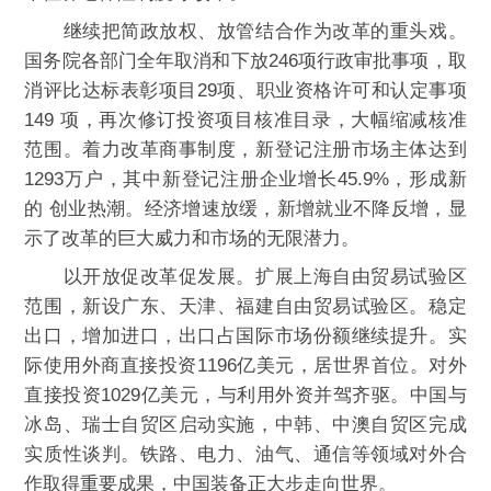
继续把简政放权、放管结合作为改革的重头戏。
国务院各部门全年取消和下放246项行政审批事项，取
消评比达标表彰项目29项、职业资格许可和认定事项
149 项，再次修订投资项目核准目录，大幅缩减核准
范围。着力改革商事制度，新登记注册市场主体达到
1293万户，其中新登记注册企业增长45.9%，形成新
的 创业热潮。经济增速放缓，新增就业不降反增，显
示了改革的巨大威力和市场的无限潜力。
以开放促改革促发展。扩展上海自由贸易试验区
范围，新设广东、天津、福建自由贸易试验区。稳定
出口，增加进口，出口占国际市场份额继续提升。实
际使用外商直接投资1196亿美元，居世界首位。对外
直接投资1029亿美元，与利用外资并驾齐驱。中国与
冰岛、瑞士自贸区启动实施，中韩、中澳自贸区完成
实质性谈判。铁路、电力、油气、通信等领域对外合
作取得重要成果，中国装备正大步走向世界。