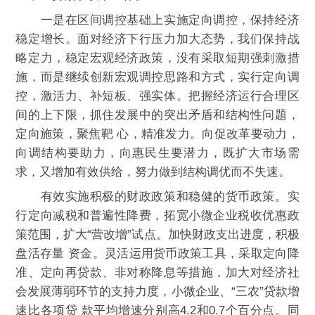
一是在区间调控基础上实施定向调控，保持经济
稳定增长。面对经济下行压力加大态势，我们保持战
略定力，稳定宏观经济政策，没有采取短期强刺激措
施，而是继续创新宏观调控思路和方式，实行定向调
控，激活力、补短板、强实体。把握经济运行合理区
间的上下限，抓住发展中的突出矛盾和结构性问题，
定向施策，聚焦靶 心，精准发力。向促改革要动力，
向调结构要助力，向惠民生要潜力，既扩大市场需
求，又增加有效供给，努力做到结构调优而不失速。
有效实施积极的财政政策和稳健的货币政策。实
行定向减税和普遍性降费，拓宽小微企业税收优惠政
策范围，扩大“营改增”试点。加快财政支出进度，积极
盘活存量 资金。灵活运用货币政策工具，采取定向降
准、定向再贷款、非对称降息等措施，加大对经济社
会发展薄弱环节的支持力度，小微企业、“三农”贷款增
速比各项贷 款平均增速分别高4.2和0.7个百分点。同