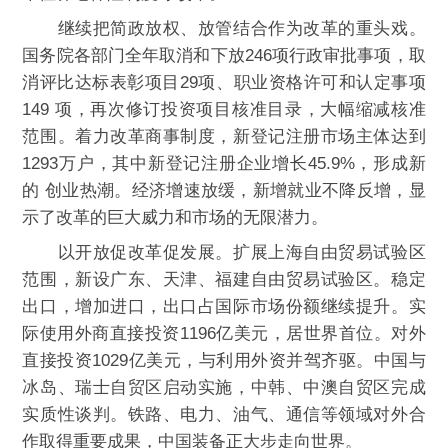
继续把简政放权、放管结合作为改革的重头戏。
国务院各部门全年取消和下放246项行政审批事项，取
消评比达标表彰项目29项、职业资格许可和认定事项
149 项，再次修订投资项目核准目录，大幅缩减核准
范围。着力改革商事制度，新登记注册市场主体达到
1293万户，其中新登记注册企业增长45.9%，形成新
的 创业热潮。经济增速放缓，新增就业不降反增，显
示了改革的巨大威力和市场的无限潜力。
以开放促改革促发展。扩展上海自由贸易试验区
范围，新设广东、天津、福建自由贸易试验区。稳定
出口，增加进口，出口占国际市场份额继续提升。实
际使用外商直接投资1196亿美元，居世界首位。对外
直接投资1029亿美元，与利用外资并驾齐驱。中国与
冰岛、瑞士自贸区启动实施，中韩、中澳自贸区完成
实质性谈判。铁路、电力、油气、通信等领域对外合
作取得重要成果，中国装备正大步走向世界。