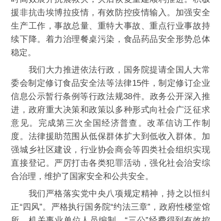
援非抗击埃博拉疫情，有效防控疫情输入。加强安全
生产工作，事故总量、重特大事故、重点行业事故持
续下降。着力治理餐桌污染，食品药品安全形势总体
稳定。
我们大力推进依法行政，国务院提请全国人大常
委会制定修订食品安全法等法律15件，制定修订企业
信息公示暂行条例等行政法规38件。政务公开深入推
进，政府重大决策和政策以多种形式向社会广泛征求
意见。完成第三次全国经济普查。改革信访工作制
度。法律援助范围从低保群体扩大到低收入群体。加
强城乡社区建设，行业协会商会等四类社会组织实现
直接登记。严厉打击各类犯罪活动，强化社会治安综
合治理，维护了国家安全和公共安全。
我们严格落实党中央八项规定精神，持之以恒纠
正“四风”。严格执行国务院“约法三章”，政府性楼堂馆
所、机关事业单位人员编制、“三公”经费得到有效控