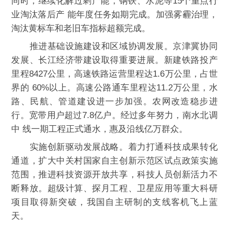
同时，继续化解过剩产能，钢铁、水泥等15个重点行
业淘汰落后产 能年度任务如期完成。加强雾霾治理，
淘汰黄标车和老旧车指标超额完成。
推进基础设施建设和区域协调发展。京津冀协同
发展、长江经济带建设取得重要进展。新建铁路投产
里程8427公里，高速铁路运营里程达1.6万公里，占世
界的 60%以上。高速公路通车里程达11.2万公里，水
路、民航、管道建设进一步加强。农网改造稳步进
行。宽带用户超过7.8亿户。经过多年努力，南水北调
中 线一期工程正式通水，惠及沿线亿万群众。
实施创新驱动发展战略。着力打通科技成果转化
通道，扩大中关村国家自主创新示范区试点政策实施
范围，推进科技资源开放共享，科技人员创新活力不
断释放。超级计算、探月工程、卫星应用等重大科研
项目取得新突破，我国自主研制的支线客机飞上蓝
天。