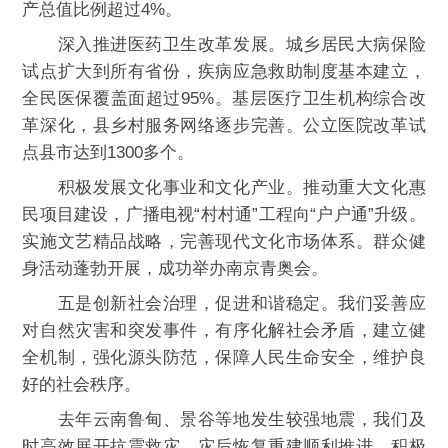
产总值比例超过4%。
深入推进医药卫生改革发展。城乡居民大病保险
试点扩大到所有省份，疾病应急救助制度基本建立，
全民医保覆盖面超过95%。基层医疗卫生机构综合改
革深化，县乡村服务网络逐步完善。公立医院改革试
点县市达到1300多个。
积极发展文化事业和文化产业。推动重大文化惠
民项目建设，广播电视“村村通”工程向“户户通”升级。
实施文艺精品战略，完善现代文化市场体系。群众健
身活动蓬勃开展，成功举办南京青奥会。
五是创新社会治理，促进和谐稳定。我们妥善应
对自然灾害和突发事件，有序化解社会矛盾，建立健
全机制，强化源头防范，保障人民生命安全，维护良
好的社会秩序。
去年云南鲁甸、景谷等地发生较强地震，我们及
时高效展开抗震救灾，灾后恢复重建顺利推进。积极