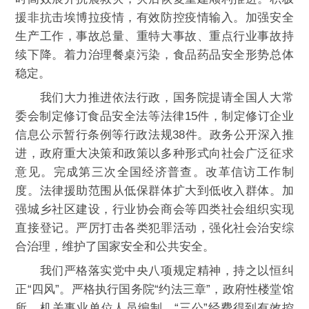
援非抗击埃博拉疫情，有效防控疫情输入。加强安全
生产工作，事故总量、重特大事故、重点行业事故持
续下降。着力治理餐桌污染，食品药品安全形势总体
稳定。
我们大力推进依法行政，国务院提请全国人大常
委会制定修订食品安全法等法律15件，制定修订企业
信息公示暂行条例等行政法规38件。政务公开深入推
进，政府重大决策和政策以多种形式向社会广泛征求
意见。完成第三次全国经济普查。改革信访工作制
度。法律援助范围从低保群体扩大到低收入群体。加
强城乡社区建设，行业协会商会等四类社会组织实现
直接登记。严厉打击各类犯罪活动，强化社会治安综
合治理，维护了国家安全和公共安全。
我们严格落实党中央八项规定精神，持之以恒纠
正“四风”。严格执行国务院“约法三章”，政府性楼堂馆
所、机关事业单位人员编制、“三公”经费得到有效控