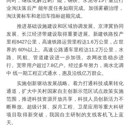
同时，继续化解过剩产能，钢铁、水泥等15个重点行
业淘汰落后产 能年度任务如期完成。加强雾霾治理，
淘汰黄标车和老旧车指标超额完成。
推进基础设施建设和区域协调发展。京津冀协同
发展、长江经济带建设取得重要进展。新建铁路投产
里程8427公里，高速铁路运营里程达1.6万公里，占世
界的 60%以上。高速公路通车里程达11.2万公里，水
路、民航、管道建设进一步加强。农网改造稳步进
行。宽带用户超过7.8亿户。经过多年努力，南水北调
中 线一期工程正式通水，惠及沿线亿万群众。
实施创新驱动发展战略。着力打通科技成果转化
通道，扩大中关村国家自主创新示范区试点政策实施
范围，推进科技资源开放共享，科技人员创新活力不
断释放。超级计算、探月工程、卫星应用等重大科研
项目取得新突破，我国自主研制的支线客机飞上蓝
天。