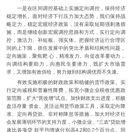
一是在区间调控基础上实施定向调控，保持经济
稳定增长。面对经济下行压力加大态势，我们保持战
略定力，稳定宏观经济政策，没有采取短期强刺激措
施，而是继续创新宏观调控思路和方式，实行定向调
控，激活力、补短板、强实体。把握经济运行合理区
间的上下限，抓住发展中的突出矛盾和结构性问题，
定向施策，聚焦靶 心，精准发力。向促改革要动力，
向调结构要助力，向惠民生要潜力，既扩大市场需
求，又增加有效供给，努力做到结构调优而不失速。
有效实施积极的财政政策和稳健的货币政策。实
行定向减税和普遍性降费，拓宽小微企业税收优惠政
策范围，扩大“营改增”试点。加快财政支出进度，积极
盘活存量 资金。灵活运用货币政策工具，采取定向降
准、定向再贷款、非对称降息等措施，加大对经济社
会发展薄弱环节的支持力度，小微企业、“三农”贷款增
速比各项贷 款平均增速分别高4.2和0.7个百分点。同