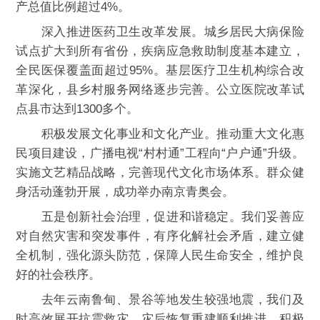
产总值比例超过4%。
深入推进医药卫生改革发展。城乡居民大病保险
试点扩大到所有省份，疾病应急救助制度基本建立，
全民医保覆盖面超过95%。基层医疗卫生机构综合改
革深化，县乡村服务网络逐步完善。公立医院改革试
点县市达到1300多个。
积极发展文化事业和文化产业。推动重大文化惠
民项目建设，广播电视“村村通”工程向“户户通”升级。
实施文艺精品战略，完善现代文化市场体系。群众健
身活动蓬勃开展，成功举办南京青奥会。
五是创新社会治理，促进和谐稳定。我们妥善应
对自然灾害和突发事件，有序化解社会矛盾，建立健
全机制，强化源头防范，保障人民生命安全，维护良
好的社会秩序。
去年云南鲁甸、景谷等地发生较强地震，我们及
时高效展开抗震救灾，灾后恢复重建顺利推进。积极