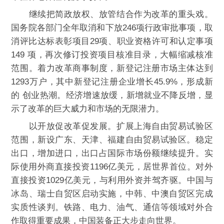
继续把简政放权、放管结合作为改革的重头戏。
国务院各部门全年取消和下放246项行政审批事项，取
消评比达标表彰项目29项、职业资格许可和认定事项
149 项，再次修订投资项目核准目录，大幅缩减核准
范围。着力改革商事制度，新登记注册市场主体达到
1293万户，其中新登记注册企业增长45.9%，形成新
的 创业热潮。经济增速放缓，新增就业不降反增，显
示了改革的巨大威力和市场的无限潜力。
以开放促改革促发展。扩展上海自由贸易试验区
范围，新设广东、天津、福建自由贸易试验区。稳定
出口，增加进口，出口占国际市场份额继续提升。实
际使用外商直接投资1196亿美元，居世界首位。对外
直接投资1029亿美元，与利用外资并驾齐驱。中国与
冰岛、瑞士自贸区启动实施，中韩、中澳自贸区完成
实质性谈判。铁路、电力、油气、通信等领域对外合
作取得重要成果，中国装备正大步走向世界。