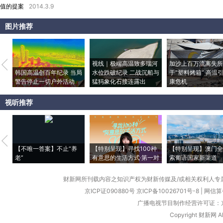
值的提案
2014.3.9
图片推荐
视线｜极端高温致多瑙河
加沙上百万流离失所
韩国高温创百年纪录 当局
水位跌破纪录 二战沉船与
于“塑料烤箱” 高温
警告停止一切户外活动
猛犸象化石接连露出
康危机
视听推荐
【不唯一答案】不止“养
【特别呈现】寻找100种
【特别呈现】澳门全
老”
有意思的生活方式·第一对
索葡语国家新渠道
财新网所刊载内容之知识产权为财新传媒及/或相关权利人专
京ICP证090880号
京ICP备10026701号-8
|
网信算备
广播电视节目制作经营许可证：京
Copyright 财新网 