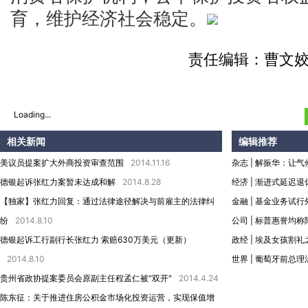
育，维护经济社会稳定。
责任编辑：曹文姣
Loading...
相关新闻
编辑推荐
美议员提案扩大外商投资审查范围
2014.11.16
杂志
|
解振华：让气
德银起诉张红力案暂未达成和解
2014.8.28
经济
|
渐进式延迟退
【独家】张红力回复：通过法律途径解决与前雇主的法律纠
金融
|
基金业务试行
纷
2014.8.10
公司
|
标普惠誉均称
德银起诉工行副行长张红力 索赔630万美元（更新）
政经
|
埃及女孩割礼
2014.8.10
世界
|
葡萄牙前总理
贵州省政协提案委员会原副主任程孟仁被"双开"
2014.4.24
陈东征：关于推进住房公积金市场化投资运营，实现保值增