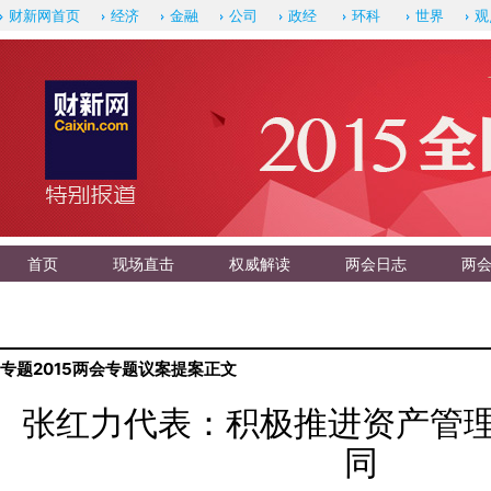
财新网首页
经济
金融
公司
政经
环科
世界
观
首页
现场直击
权威解读
两会日志
两
专题
2015两会专题
议案提案
正文
张红力代表：积极推进资产管
同