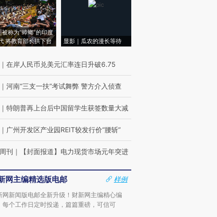
|被称为“蟑螂”的印度
代 将教育部长拱下台
显影｜瓜农的漫长等待
｜
在岸人民币兑美元汇率连日升破6.75
｜
河南“三支一扶”考试舞弊 警方介入侦查
｜
特朗普再上台后中国留学生获签数量大减
｜
广州开发区产业园REIT较发行价“腰斩”
周刊
｜
【封面报道】电力现货市场元年突进
新网主编精选版电邮
样例
新网新闻版电邮全新升级！财新网主编精心编
，每个工作日定时投递，篇篇重磅，可信可
。