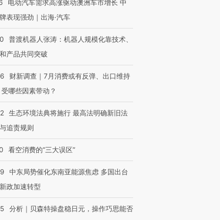
6
电动汽车需求高涨驱动澳洲车市增长 中
牌表现强劲｜出海·汽车
00
普渡机器人张涛：机器人规模化靠技术、
和产品共同突破
56
财新调查｜7月消费或有反弹、出口维持
 受哪些因素带动？
42
生态环境法典将施行 最高法明确新旧法
与追责规则
0
看空消费的“三大误区”
59
中东局势催化东南亚能源焦虑 多国出台
新政加速转型
05
分析｜贝森特操盘稳日元，操作巧思能否