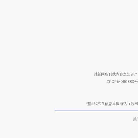
财新网所刊载内容之知识产
京ICP证090880号
违法和不良信息举报电话（涉网络暴力有
关