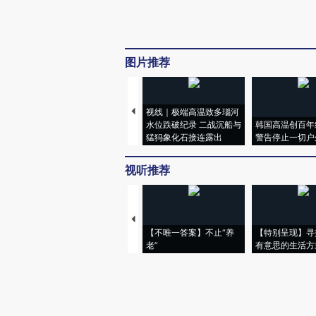
图片推荐
视线｜极端高温致多瑙河
水位跌破纪录 二战沉船与
韩国高温创百年
猛犸象化石接连露出
警告停止一切户
视听推荐
【不唯一答案】不止“养
【特别呈现】寻
老”
有意思的生活方