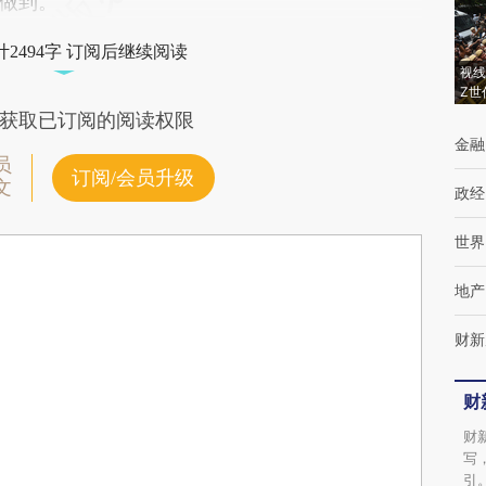
做到。
2494字 订阅后继续阅读
视线
Z世
获取已订阅的阅读权限
金融
员
订阅/会员升级
文
政经
世界
地产
财新
财
财
写
引