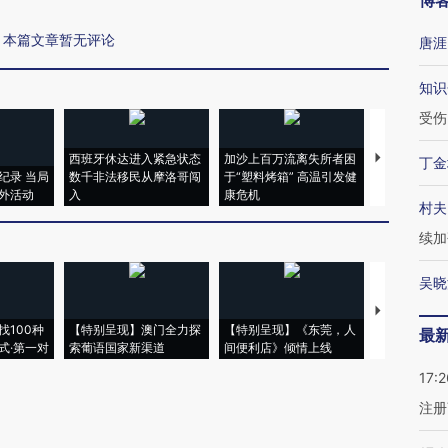
博
本篇文章暂无评论
唐涯
知识
受伤
西班牙休达进入紧急状态
加沙上百万流离失所者困
马航飞行员
丁金
纪录 当局
数千非法移民从摩洛哥闯
于“塑料烤箱” 高温引发健
粒摇头丸 尿
外活动
入
康危机
毒品
村夫
续加
吴晓
【推广】走
找100种
【特别呈现】澳门全力探
【特别呈现】《东莞，人
会，让数智科
最
式·第一对
索葡语国家新渠道
间便利店》倾情上线
业
17:2
注册