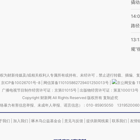
撬动
14:0
路径
13:1
规”
权为财新传媒及/或相关权利人专属所有或持有。未经许可，禁止进行转载、摘编、
京ICP备10026701号-8
|
网信算备110105862729401250013号
|
京公网安备 11
广播电视节目制作经营许可证：京第01015号
|
出版物经营许可证：第直100013号
Copyright 财新网 All Rights Reserved 版权所有 复制必究
害信息举报、未成年人举报、谣言信息）：010-85905050 13195200605 举报邮
于我们
|
加入我们
|
啄木鸟公益基金会
|
意见与反馈
|
提供新闻线索
|
联系我们
|
友情