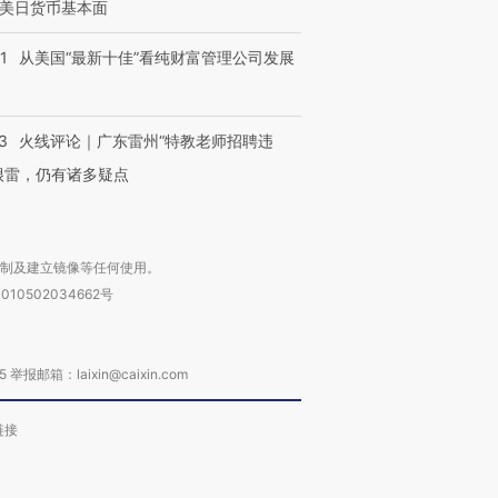
美日货币基本面
1
从美国“最新十佳”看纯财富管理公司发展
3
火线评论｜广东雷州“特教老师招聘违
很雷，仍有诸多疑点
复制及建立镜像等任何使用。
010502034662号
箱：laixin@caixin.com
链接