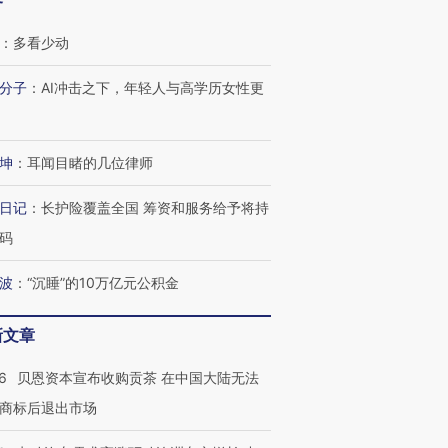
客
：
多看少动
分子
：
AI冲击之下，年轻人与高学历女性更
跨国走私7万
视线｜HYROX的吸金
视线｜被
坤
：
耳闻目睹的几位律师
检体内含3种
术：是什么让中产们甘
泽连斯基密集出访美英 索
度Z世代
心“花钱找虐”？
要防空导弹“救急”
育部长拱
日记
：
长护险覆盖全国 筹资和服务给予将持
码
波
：
“沉睡”的10万亿元公积金
进第四届链博
【商旅对话】华住集团
技“链”接产
【特别呈现】寻找100种
CFO：不靠规模取胜，华
【特别呈
新文章
有意思的生活方式·第三对
住三大增长引擎是什么？
有意思的
6
贝恩资本宣布收购贡茶 在中国大陆无法
商标后退出市场