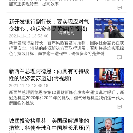
能真正实现转型、提高效率
新开发银行副行长：要实现应对气
变雄心，确保资金是关键(附视频)
请求超时
2021-11-12 13:53:46
新开发银行副行长、首席风险官基肖拉称，国际社会需要在获
得更安全、清洁的能源解决方面取得进展，否则将很难实现绿
色可持续目标；而在这一进程中，确保资金将是关键
新西兰总理阿德恩：向具有可持续
性的经济复苏迈进(附视频)
2021-11-12 13:48:18
新西兰总理阿德恩在第12届财新峰会发表主题演说时呼吁，新
冠危机是2020年和2021年的挑战，但气候危机是我们这一代人
所面临的挑战
城堡投资格里芬：美国缓解通胀的
措施，料使全球和中国增长承压(附