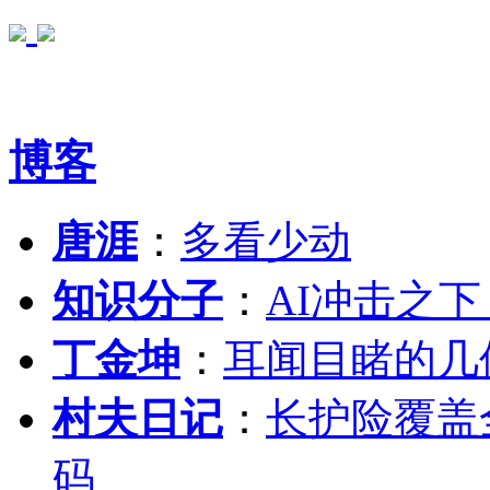
博客
唐涯
：
多看少动
知识分子
：
AI冲击之
丁金坤
：
耳闻目睹的几
村夫日记
：
长护险覆盖
码