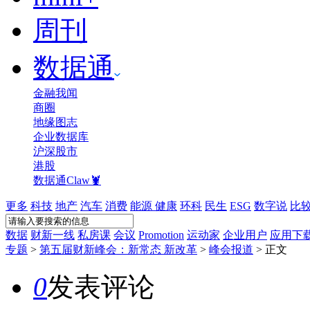
周刊
数据通
金融我闻
商圈
地缘图志
企业数据库
沪深股市
港股
数据通Claw🦞
更多
科技
地产
汽车
消费
能源
健康
环科
民生
ESG
数字说
比
数据
财新一线
私房课
会议
Promotion
运动家
企业用户
应用下
专题
>
第五届财新峰会：新常态 新改革
>
峰会报道
>
正文
0
发表评论