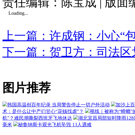
责任编辑：陈宝成 | 版
Loading...
上一篇：许成钢：小心“包
下一篇：贺卫方：司法区
图片推荐
韩国高温创百年纪录 当局警告停止一切户外活动
加沙上百
术：是什么让中产们甘心“花钱找虐”？
视线｜被称为“蟑螂”
机”？难民潮撕裂西班牙飞地休达
湖北宜昌局部短时降雨128毫
毫米
秘鲁纳斯卡观光飞机坠毁 13人遇难