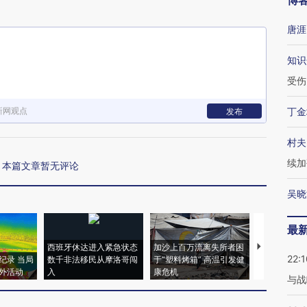
博
唐涯
知识
受伤
新网观点
丁金
发布
村夫
续加
本篇文章暂无评论
吴晓
最
西班牙休达进入紧急状态
加沙上百万流离失所者困
视线｜HYR
22:1
纪录 当局
数千非法移民从摩洛哥闯
于“塑料烤箱” 高温引发健
术：是什么
外活动
入
康危机
心“花钱找虐
与战