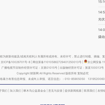
15:1
14:
光伏
14:
撬动
权为财新传媒及/或相关权利人专属所有或持有。未经许可，禁止进行转载、摘编、
京ICP备10026701号-8
|
网信算备110105862729401250013号
|
京公网安备 11
广播电视节目制作经营许可证：京第01015号
|
出版物经营许可证：第直100013号
Copyright 财新网 All Rights Reserved 版权所有 复制必究
害信息举报、未成年人举报、谣言信息）：010-85905050 13195200605 举报邮
于我们
|
加入我们
|
啄木鸟公益基金会
|
意见与反馈
|
提供新闻线索
|
联系我们
|
友情