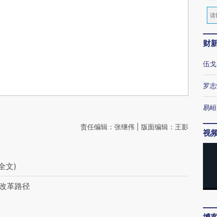
财
伍戈
罗志
易峘
责任编辑：张继伟 | 版面编辑：王影
视
全文)
论改革路径