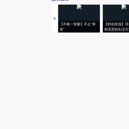
【不唯一答案】不止“养
【特别呈现】寻
老”
有意思的生活方