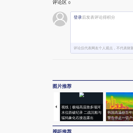
评论区
0
登录
后发表评论得积分
评论仅代表网友个人观点，不代表财
图片推荐
视线｜极端高温致多瑙河
水位跌破纪录 二战沉船与
韩国高温创百年
猛犸象化石接连露出
警告停止一切户
视听推荐