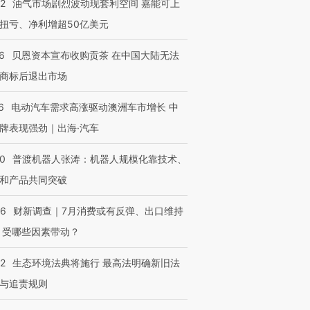
22
油气市场剧烈波动现套利空间 嘉能可上
扭亏、净利增超50亿美元
进第四届链博
【商旅对话】华住集团
6
贝恩资本宣布收购贡茶 在中国大陆无法
技“链”接产
【特别呈现】寻找100种
CFO：不靠规模取胜，华
【特别呈
有意思的生活方式·第三对
住三大增长引擎是什么？
有意思的
商标后退出市场
6
电动汽车需求高涨驱动澳洲车市增长 中
牌表现强劲｜出海·汽车
00
普渡机器人张涛：机器人规模化靠技术、
和产品共同突破
56
财新调查｜7月消费或有反弹、出口维持
 受哪些因素带动？
42
生态环境法典将施行 最高法明确新旧法
与追责规则