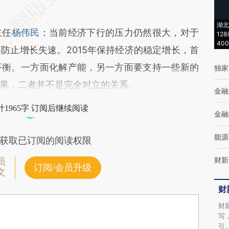
湖北
主任
杨伟民
：当前经济下行的压力仍然很大，对于
12
40
防止增长失速。2015年保持经济的稳定增长，首
平衡。一方面化解产能，另一方面要支持一些新的
独家
果，二者并不是完全对立的关系。
金融
1965字 订阅后继续阅读
金融
能源
获取已订阅的阅读权限
财新
员
订阅/会员升级
文
财
财
写
引