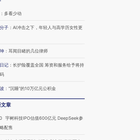
客
：
多看少动
分子
：
AI冲击之下，年轻人与高学历女性更
坤
：
耳闻目睹的几位律师
日记
：
长护险覆盖全国 筹资和服务给予将持
码
波
：
“沉睡”的10万亿元公积金
新文章
OX的吸金
马航飞行员跨国走私7万
视线｜被称为“蟑螂”的印
0
宇树科技IPO估值600亿元 DeepSeek参
让中产们甘
粒摇头丸 尿检体内含3种
度Z世代 用街头抗争将教
秘鲁纳斯
”？
毒品
育部长拱下台
13人遇难
略配售