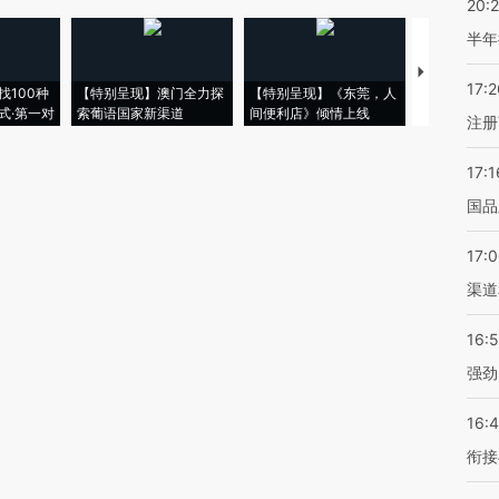
20:
半年
【推广】走
17:2
找100种
【特别呈现】澳门全力探
【特别呈现】《东莞，人
会，让数智科
式·第一对
索葡语国家新渠道
间便利店》倾情上线
业
注册
17:1
国品
17:
渠道
16:
强劲
16:
衔接