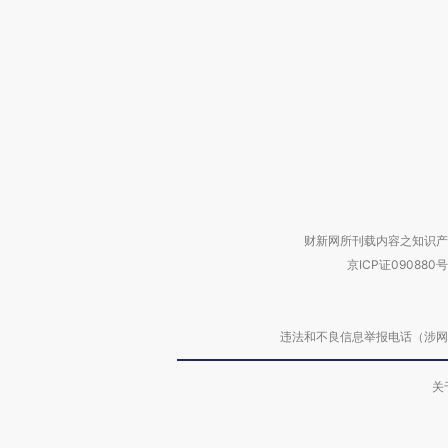
财新网所刊载内容之知识产
京ICP证090880号
违法和不良信息举报电话（涉网络暴力有
关