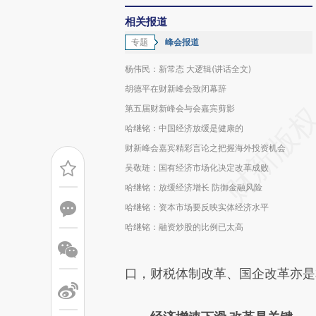
相关报道
专题
峰会报道
杨伟民：新常态 大逻辑(讲话全文)
胡德平在财新峰会致闭幕辞
第五届财新峰会与会嘉宾剪影
哈继铭：中国经济放缓是健康的
财新峰会嘉宾精彩言论之把握海外投资机会
吴敬琏：国有经济市场化决定改革成败
哈继铭：放缓经济增长 防御金融风险
哈继铭：资本市场要反映实体经济水平
哈继铭：融资炒股的比例已太高
口，财税体制改革、国企改革亦是