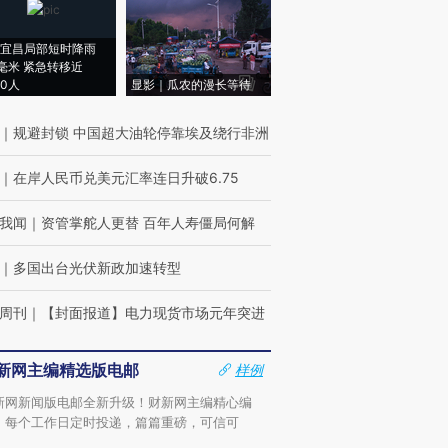
宜昌局部短时降雨
8毫米 紧急转移近
00人
显影｜瓜农的漫长等待
｜
规避封锁 中国超大油轮停靠埃及绕行非洲
｜
在岸人民币兑美元汇率连日升破6.75
我闻
｜
资管掌舵人更替 百年人寿僵局何解
｜
多国出台光伏新政加速转型
周刊
｜
【封面报道】电力现货市场元年突进
新网主编精选版电邮
样例
新网新闻版电邮全新升级！财新网主编精心编
，每个工作日定时投递，篇篇重磅，可信可
。