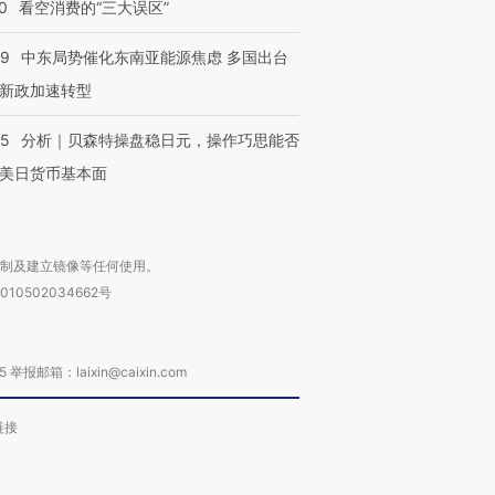
0
看空消费的“三大误区”
59
中东局势催化东南亚能源焦虑 多国出台
新政加速转型
05
分析｜贝森特操盘稳日元，操作巧思能否
美日货币基本面
复制及建立镜像等任何使用。
010502034662号
箱：laixin@caixin.com
链接