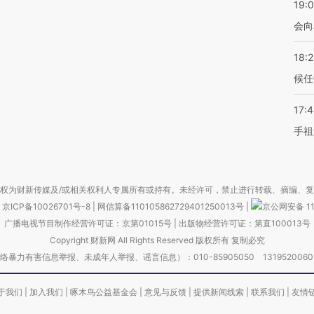
19:0
会向
18:
候任
17:
手祖
权为财新传媒及/或相关权利人专属所有或持有。未经许可，禁止进行转载、摘编、
京ICP备10026701号-8
|
网信算备110105862729401250013号
|
京公网安备 11
广播电视节目制作经营许可证：京第01015号
|
出版物经营许可证：第直100013号
Copyright 财新网 All Rights Reserved 版权所有 复制必究
害信息举报、未成年人举报、谣言信息）：010-85905050 13195200605 举报邮
于我们
|
加入我们
|
啄木鸟公益基金会
|
意见与反馈
|
提供新闻线索
|
联系我们
|
友情