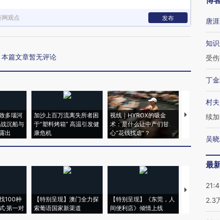
博
新网观点
发布
唐涯
知识
本篇文章暂无评论
受伤
丁金
村夫
致多瑙河
加沙上百万流离失所者困
视线｜HYROX的吸金
马航飞行员
续加
二战沉船与
于“塑料烤箱” 高温引发健
术：是什么让中产们甘
粒摇头丸 尿
露出
康危机
心“花钱找虐”？
毒品
吴晓
最
21:
【推广】走
找100种
【特别呈现】澳门全力探
【特别呈现】《东莞，人
会，让数智科
2.
式·第一对
索葡语国家新渠道
间便利店》倾情上线
业