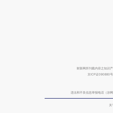
财新网所刊载内容之知识产
京ICP证090880号
违法和不良信息举报电话（涉网络暴力有
关