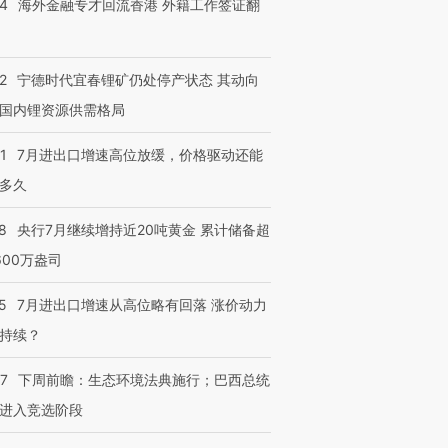
14
海外金融专才回流香港 外籍工作签证翻
2
宁德时代宜春锂矿仍处停产状态 其动向
国内锂资源供需格局
1
7月进出口增速高位放缓，价格驱动还能
多久
8
央行7月继续增持近20吨黄金 累计储备超
600万盎司
5
7月进出口增速从高位略有回落 涨价动力
持续？
07
下周前瞻：生态环境法典施行；巴西总统
进入竞选阶段