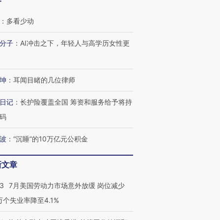
客
：
多看少动
分子
：
AI冲击之下，年轻人与高学历女性更
坤
：
耳闻目睹的几位律师
日记
：
长护险覆盖全国 筹资和服务给予将持
跨国走私7万
视线｜被称为“蟑螂”的印
视线｜“入侵”还是“人道危
码
检体内含3种
度Z世代 用街头抗争将教
机”？难民潮撕裂西班牙
秘鲁纳斯
育部长拱下台
飞地休达
13人遇难
波
：
“沉睡”的10万亿元公积金
新文章
43
7月美国劳动力市场意外放缓 岗位减少
进第四届链博
【商旅对话】华住集团
技“链”接产
【特别呈现】寻找100种
CFO：不靠规模取胜，华
【特别呈
3万个失业率降至4.1%
有意思的生活方式·第三对
住三大增长引擎是什么？
有意思的