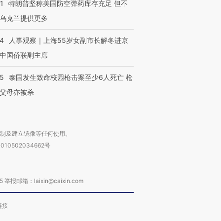
1
特朗普坚称美国防空弹药库存充足 但不
乌克兰提供更多
24
人事观察｜上海55岁女副市长解冬进京
中国侨联副主席
45
泰国发生致命校园枪击案至少6人死亡 枪
父母亦被杀
复制及建立镜像等任何使用。
010502034662号
箱：laixin@caixin.com
链接