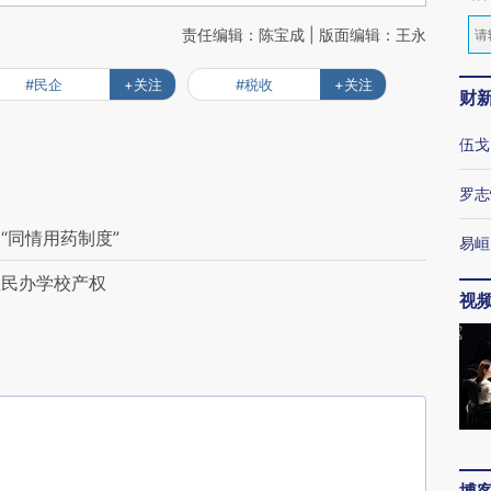
责任编辑：陈宝成 | 版面编辑：王永
#民企
+关注
#税收
+关注
财
伍戈
罗志
“同情用药制度”
易峘
性民办学校产权
视