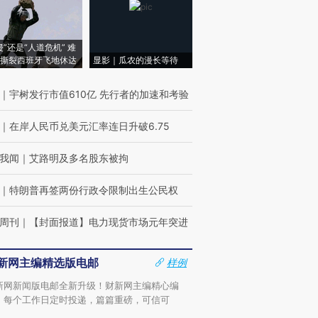
侵”还是“人道危机” 难
撕裂西班牙飞地休达
显影｜瓜农的漫长等待
｜
宇树发行市值610亿 先行者的加速和考验
｜
在岸人民币兑美元汇率连日升破6.75
我闻
｜
艾路明及多名股东被拘
｜
特朗普再签两份行政令限制出生公民权
周刊
｜
【封面报道】电力现货市场元年突进
新网主编精选版电邮
样例
新网新闻版电邮全新升级！财新网主编精心编
，每个工作日定时投递，篇篇重磅，可信可
。