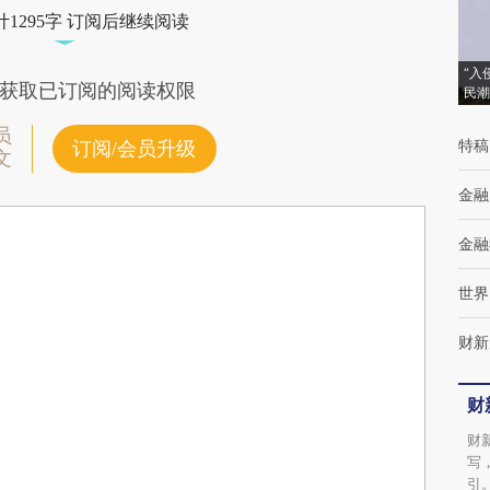
1295字 订阅后继续阅读
“入
获取已订阅的阅读权限
民潮
员
特稿
订阅/会员升级
文
金融
金融
世界
财新
财
财
写
引