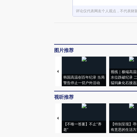
评论仅代表网友个人观点，不代表财
图片推荐
视线｜极端高温
韩国高温创百年纪录 当局
水位跌破纪录 
警告停止一切户外活动
猛犸象化石接连
视听推荐
【不唯一答案】不止“养
【特别呈现】寻
老”
有意思的生活方