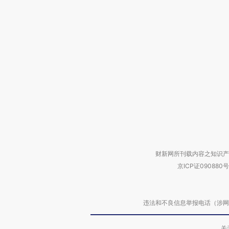
财新网所刊载内容之知识产
京ICP证090880号
违法和不良信息举报电话（涉网络暴力有
关