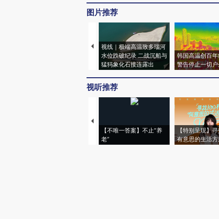
图片推荐
视线｜极端高温致多瑙河
水位跌破纪录 二战沉船与
韩国高温创百年
猛犸象化石接连露出
警告停止一切户
视听推荐
【不唯一答案】不止“养
【特别呈现】寻
老”
有意思的生活方