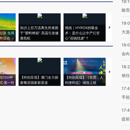
19:1
能否
19:
加沙上百万流离失所者困
视线｜HYROX的吸金
马航飞行员
大选
纪录 当局
于“塑料烤箱” 高温引发健
术：是什么让中产们甘
粒摇头丸 尿
外活动
康危机
心“花钱找虐”？
毒品
19:0
会向
18:
【推广】走
候任
找100种
【特别呈现】澳门全力探
【特别呈现】《东莞，人
会，让数智科
式·第一对
索葡语国家新渠道
间便利店》倾情上线
业
17:
手祖
17:
提前