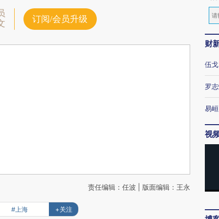
员
订阅/会员升级
文
财
伍戈
罗志
易峘
视
责任编辑：任波 | 版面编辑：王永
#上海
+关注