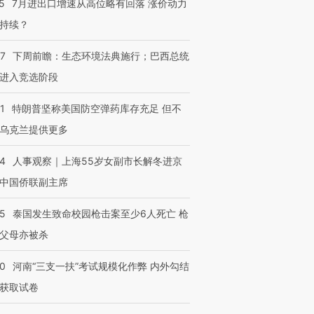
5
7月进出口增速从高位略有回落 涨价动力
持续？
07
下周前瞻：生态环境法典施行；巴西总统
跨国走私7万
视线｜被称为“蟑螂”的印
视线｜“入侵”还是“人道危
进入竞选阶段
检体内含3种
度Z世代 用街头抗争将教
机”？难民潮撕裂西班牙
秘鲁纳斯
育部长拱下台
飞地休达
13人遇难
1
特朗普坚称美国防空弹药库存充足 但不
乌克兰提供更多
24
人事观察｜上海55岁女副市长解冬进京
进第四届链博
【商旅对话】华住集团
中国侨联副主席
技“链”接产
【特别呈现】寻找100种
CFO：不靠规模取胜，华
【特别呈
有意思的生活方式·第三对
住三大增长引擎是什么？
有意思的
45
泰国发生致命校园枪击案至少6人死亡 枪
父母亦被杀
40
河南“三支一扶”考试规模化作弊 内外勾结
获取试卷