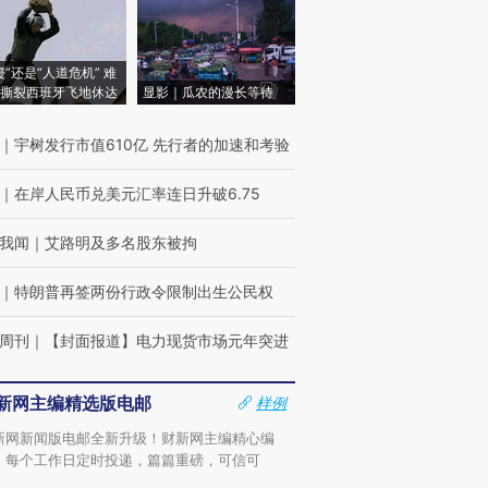
侵”还是“人道危机” 难
撕裂西班牙飞地休达
显影｜瓜农的漫长等待
｜
宇树发行市值610亿 先行者的加速和考验
｜
在岸人民币兑美元汇率连日升破6.75
我闻
｜
艾路明及多名股东被拘
｜
特朗普再签两份行政令限制出生公民权
周刊
｜
【封面报道】电力现货市场元年突进
新网主编精选版电邮
样例
新网新闻版电邮全新升级！财新网主编精心编
，每个工作日定时投递，篇篇重磅，可信可
。