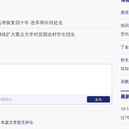
博
唐涯
高考恢复四十年 改革将向何处去
知识
】继续扩大重点大学对贫困农村学生招生
受伤
丁金
村夫
续加
吴晓
最
新网观点
发布
19:1
过7
本篇文章暂无评论