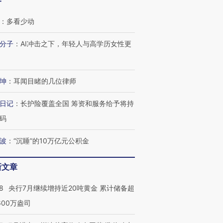
客
：
多看少动
分子
：
AI冲击之下，年轻人与高学历女性更
坤
：
耳闻目睹的几位律师
日记
：
长护险覆盖全国 筹资和服务给予将持
码
波
：
“沉睡”的10万亿元公积金
新文章
8
央行7月继续增持近20吨黄金 累计储备超
600万盎司