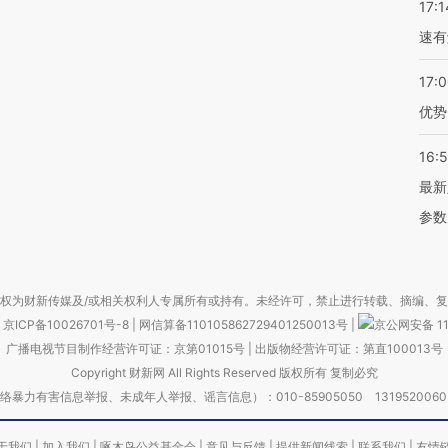
17:1
速有
17:
优势
16:
最新
参数
权为财新传媒及/或相关权利人专属所有或持有。未经许可，禁止进行转载、摘编、
京ICP备10026701号-8
|
网信算备110105862729401250013号
|
京公网安备 11
广播电视节目制作经营许可证：京第01015号
|
出版物经营许可证：第直100013号
Copyright 财新网 All Rights Reserved 版权所有 复制必究
害信息举报、未成年人举报、谣言信息）：010-85905050 13195200605 举报邮
于我们
|
加入我们
|
啄木鸟公益基金会
|
意见与反馈
|
提供新闻线索
|
联系我们
|
友情