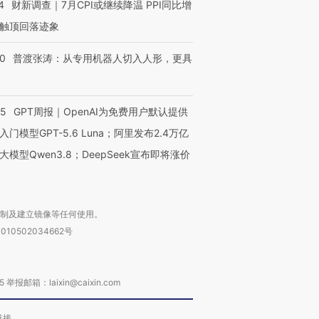
4
财新调查｜7月CPI或继续降温 PPI同比增
触顶回落迹象
00
普渡张涛：从专用机器人切入人形，更具
55
GPT周报｜OpenAI为免费用户默认提供
入门模型GPT-5.6 Luna；阿里发布2.4万亿
大模型Qwen3.8；DeepSeek宣布即将涨价
复制及建立镜像等任何使用。
010502034662号
箱：laixin@caixin.com
链接