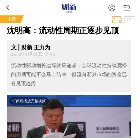
专题
T中
沈明高：流动性周期正逐步见顶
文 | 财新 王力为
2015年11月05日 17:46
流动性驱动增长边际效应递减；全球流动性持续宽松
的周期可能不会马上结束，但流向新兴市场的资金已
有见顶趋势
订阅后播放完整视频