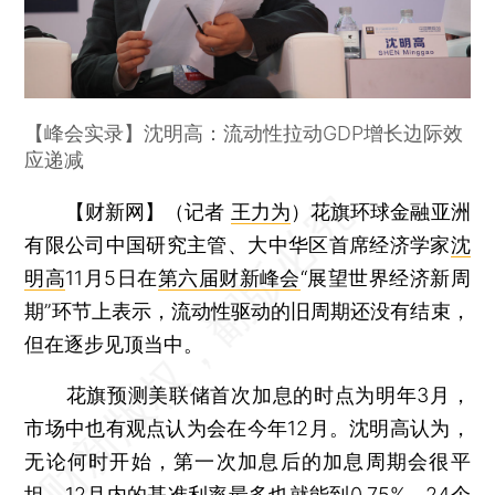
【峰会实录】沈明高：流动性拉动GDP增长边际效
应递减
【财新网】（记者
王力为
）
花旗环球金融亚洲
有限公司中国研究主管、大中华区首席经济学家
沈
明高
11月5日在
第六届财新峰会
“展望世界经济新周
期”环节上表示，流动性驱动的旧周期还没有结束，
但在逐步见顶当中。
花旗预测美联储首次加息的时点为明年3月，
市场中也有观点认为会在今年12月。沈明高认为，
无论何时开始，第一次加息后的加息周期会很平
坦，12月内的基准利率最多也就能到0.75%，24个