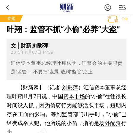
专题
T中
叶翔：监管不抓“小偷”必养“大盗”
文 | 财新 刘彩萍
2015年11月07日 14:39
汇信资本董事总经理叶翔认为，证监会的主要职责
是“监管”，不要把“发展”放到“监管”之上
【财新网】（记者
刘彩萍
）
汇信资本董事总经
理叶翔11月7日说，中国
资本市场
的“小偷”往往很长
时间没人抓，因为偷窃行为能够活跃市场，短期内
存在正面的影响。等到监管部门出手时，“小偷”已
经变成杀人犯。他所说的小偷，指的是
场外配资
行
为