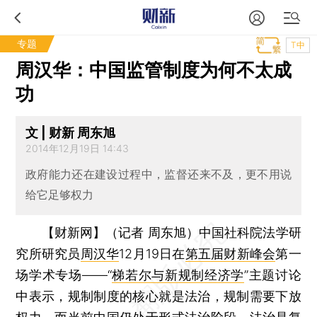
专题
T中
周汉华：中国监管制度为何不太成
功
文 | 财新 周东旭
2014年12月19日 14:43
政府能力还在建设过程中，监督还来不及，更不用说
给它足够权力
【财新网】（记者 周东旭）
中国社科院法学研
究所研究员
周汉华
12月19日在
第五届财新峰会
第一
场学术专场——“
梯若尔与新规制经济学
”主题讨论
中表示，规制制度的核心就是法治，规制需要下放