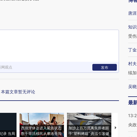
博
唐涯
知识
受伤
丁金
村夫
新网观点
发布
续加
吴晓
本篇文章暂无评论
最
13:
央政
西班牙休达进入紧急状态
加沙上百万流离失所者困
视线｜HYR
纪录 当局
数千非法移民从摩洛哥闯
于“塑料烤箱” 高温引发健
术：是什么