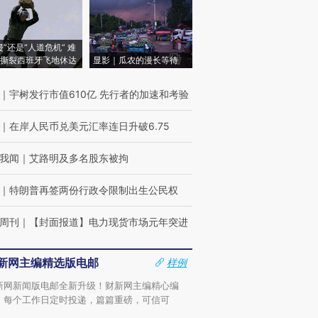
侵”还是“人道危机” 难
撕裂西班牙飞地休达
显影｜瓜农的漫长等待
｜
宇树发行市值610亿 先行者的加速和考验
｜
在岸人民币兑美元汇率连日升破6.75
我闻
｜
艾路明及多名股东被拘
｜
特朗普再签两份行政令限制出生公民权
周刊
｜
【封面报道】电力现货市场元年突进
新网主编精选版电邮
样例
新网新闻版电邮全新升级！财新网主编精心编
，每个工作日定时投递，篇篇重磅，可信可
。