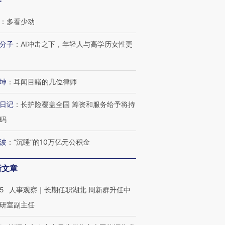
客
：
多看少动
分子
：
AI冲击之下，年轻人与高学历女性更
坤
：
耳闻目睹的几位律师
日记
：
长护险覆盖全国 筹资和服务给予将持
码
波
：
“沉睡”的10万亿元公积金
新文章
25
人事观察｜长期任职湖北 周新群升任中
研室副主任
OX的吸金
马航飞行员跨国走私7万
视线｜被称为“蟑螂”的印
让中产们甘
粒摇头丸 尿检体内含3种
度Z世代 用街头抗争将教
秘鲁纳斯