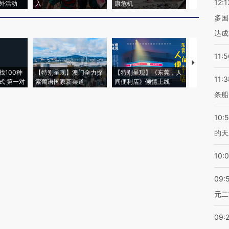
12:1
外活动
入
康危机
心“花钱找虐
多国
达成
11:5
【推广】走
找100种
【特别呈现】澳门全力探
【特别呈现】《东莞，人
会，让数智科
11:3
式·第一对
索葡语国家新渠道
间便利店》倾情上线
业
条船
10:
的天
10:
09:
元二
09: