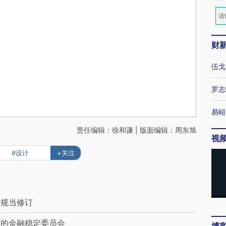
财
伍戈
罗志
易峘
责任编辑：徐和谦 | 版面编辑：周东旭
视
#设计
+关注
法规当修订
面的金融稳定委员会