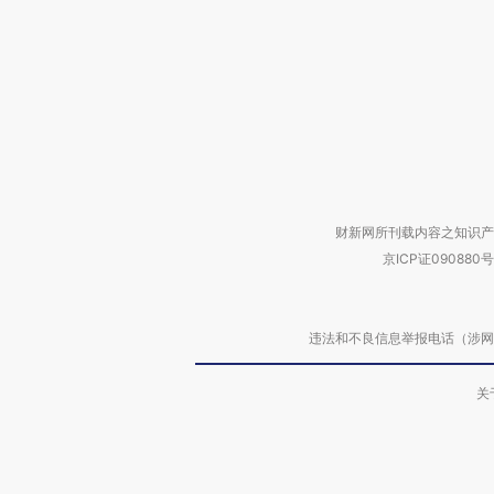
财新网所刊载内容之知识产
京ICP证090880号
违法和不良信息举报电话（涉网络暴力有
关