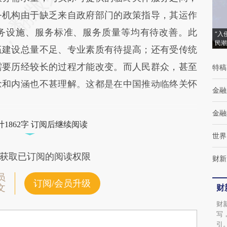
务机构由于缺乏来自政府部门的政策指导，其运作
务设施、服务标准、服务质量等均有待改善。此
“入
民潮
伍建设总量不足、专业素质有待提高；还有受传统
需要历经较长的过程才能改变。而人民群众，甚至
特稿
念和内涵也不甚理解。这都是在中国推动临终关怀
金融
金融
1862字 订阅后继续阅读
世界
获取已订阅的阅读权限
财新
员
订阅/会员升级
财
文
财
写
引