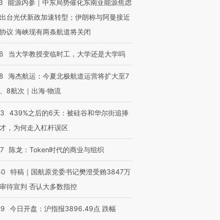
3
能源内参｜中东局势催化东南亚能源焦虑
”？
毒品
育部长拱下台
13人遇难
出台光伏新政加速转型；伊朗称与阿曼接近
协议 海峡现有两条航道将关闭
6
当大学教授变临时工，大学还是大学吗
进第四届链博
【商旅对话】华住集团
技“链”接产
【特别呈现】寻找100种
CFO：不靠规模取胜，华
【特别呈
8
海杰航运：今夏北极航道运营将扩大至7
有意思的生活方式·第三对
住三大增长引擎是什么？
有意思的
、8航次｜出海·物流
53
439%之后的6天：被硅谷和华尔街追捧
才，为何走入杠杆误区
07
陈龙：Token时代的商业与组织
50
特稿｜国航原党委书记樊澄受贿3847万
审待宣判 否认大多数指控
29
今日开盘：沪指报3896.49点 跌幅