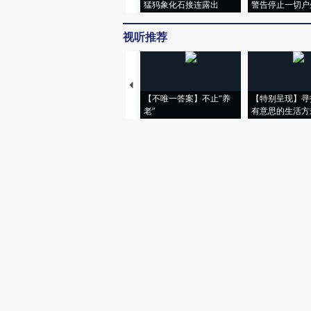
猛犸象化石接连露出
警告停止一切户
视听推荐
【不唯一答案】不止“养
【特别呈现】寻
老”
有意思的生活方