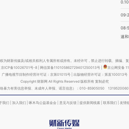
0.1
09:
08:
速和
权为财新传媒及/或相关权利人专属所有或持有。未经许可，禁止进行转载、摘编、
京ICP备10026701号-8
|
网信算备110105862729401250013号
|
京公网安备 11
广播电视节目制作经营许可证：京第01015号
|
出版物经营许可证：第直100013号
Copyright 财新网 All Rights Reserved 版权所有 复制必究
害信息举报、未成年人举报、谣言信息）：010-85905050 13195200605 举报邮
于我们
|
加入我们
|
啄木鸟公益基金会
|
意见与反馈
|
提供新闻线索
|
联系我们
|
友情