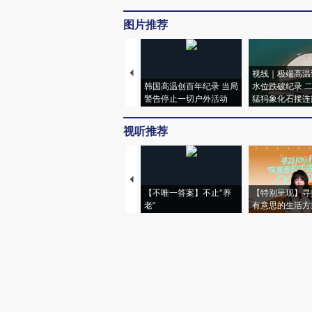
图片推荐
视线｜极端高温
韩国高温创百年纪录 当局
水位跌破纪录 
警告停止一切户外活动
猛犸象化石接连
视听推荐
【不唯一答案】不止“养
【特别呈现】寻
老”
有意思的生活方