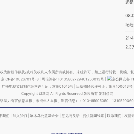
远是
08:
纪违
21:
2.
权为财新传媒及/或相关权利人专属所有或持有。未经许可，禁止进行转载、摘编、
京ICP备10026701号-8
|
网信算备110105862729401250013号
|
京公网安备 11
广播电视节目制作经营许可证：京第01015号
|
出版物经营许可证：第直100013号
Copyright 财新网 All Rights Reserved 版权所有 复制必究
害信息举报、未成年人举报、谣言信息）：010-85905050 13195200605 举报邮
于我们
|
加入我们
|
啄木鸟公益基金会
|
意见与反馈
|
提供新闻线索
|
联系我们
|
友情