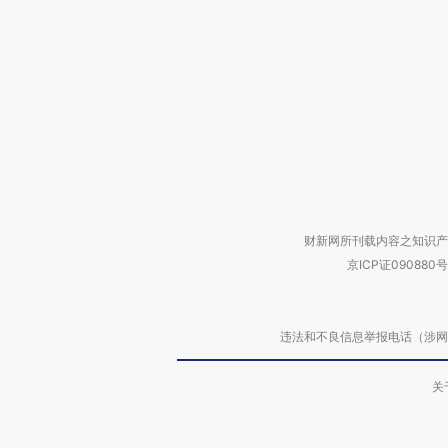
财新网所刊载内容之知识产
京ICP证090880号
违法和不良信息举报电话（涉网络暴力有
关