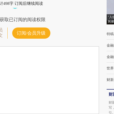
计498字 订阅后继续阅读
“入
获取已订阅的阅读权限
民潮
员
订阅/会员升级
特稿
文
金融
金融
世界
财新
财
财
写
引