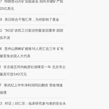
57
特朗普召开矿业圆桌会 拟向关键矿产投
20亿美元
09
美日联合干预汇率，为何影响了黄金
32
“90后”农民工讨薪涉刑案发回重审 因部
实不清
36
贵州山脚树矿难致16人死亡近三年 矿长
被罢免全国人大代表
2
非京籍五环内购房社保降至一年 北京市公
最高可贷340万元
7
寒武纪上半年净利润同比翻倍 营收增速
放缓
53
对话｜邱仁宗：临床研究参与者的安全永