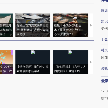
博
唐涯
知识
致多瑙河
加沙上百万流离失所者困
视线｜HYROX的吸金
马航飞行员
受伤
二战沉船与
于“塑料烤箱” 高温引发健
术：是什么让中产们甘
粒摇头丸 尿
露出
康危机
心“花钱找虐”？
毒品
丁金
村夫
续加
【推广】走
找100种
【特别呈现】澳门全力探
【特别呈现】《东莞，人
会，让数智科
吴晓
式·第一对
索葡语国家新渠道
间便利店》倾情上线
业
最
17:
空”