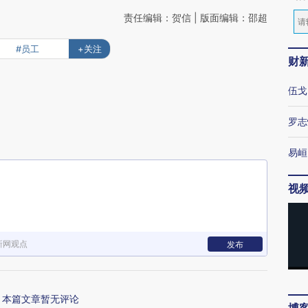
责任编辑：贺信 | 版面编辑：邵超
#员工
+关注
财
伍戈
罗志
易峘
视
新网观点
发布
本篇文章暂无评论