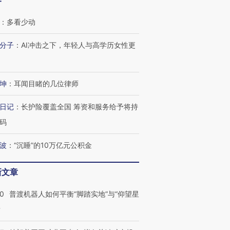
客
：
多看少动
分子
：
AI冲击之下，年轻人与高学历女性更
跨国走私7万
视线｜被称为“蟑螂”的印
视线｜“入侵”还是“人道危
检体内含3种
度Z世代 用街头抗争将教
机”？难民潮撕裂西班牙
秘鲁纳斯
育部长拱下台
飞地休达
13人遇难
坤
：
耳闻目睹的几位律师
日记
：
长护险覆盖全国 筹资和服务给予将持
码
进第四届链博
【商旅对话】华住集团
技“链”接产
【特别呈现】寻找100种
CFO：不靠规模取胜，华
【特别呈
波
：
“沉睡”的10万亿元公积金
有意思的生活方式·第三对
住三大增长引擎是什么？
有意思的
新文章
00
普渡机器人如何平衡“脚踏实地”与“仰望星
？