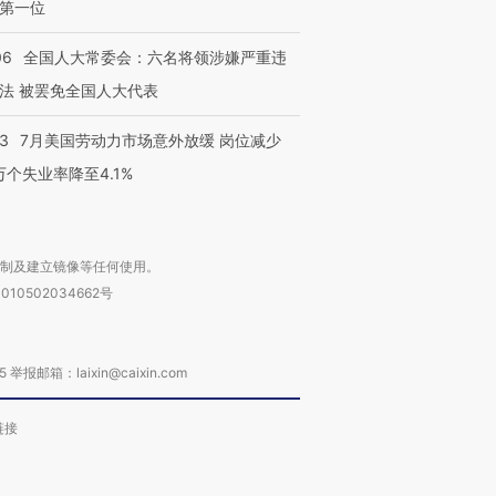
第一位
06
全国人大常委会：六名将领涉嫌严重违
法 被罢免全国人大代表
43
7月美国劳动力市场意外放缓 岗位减少
3万个失业率降至4.1%
复制及建立镜像等任何使用。
010502034662号
箱：laixin@caixin.com
链接