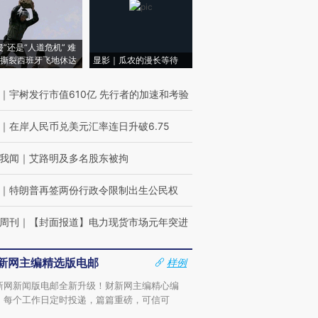
侵”还是“人道危机” 难
撕裂西班牙飞地休达
显影｜瓜农的漫长等待
｜
宇树发行市值610亿 先行者的加速和考验
｜
在岸人民币兑美元汇率连日升破6.75
我闻
｜
艾路明及多名股东被拘
｜
特朗普再签两份行政令限制出生公民权
周刊
｜
【封面报道】电力现货市场元年突进
新网主编精选版电邮
样例
新网新闻版电邮全新升级！财新网主编精心编
，每个工作日定时投递，篇篇重磅，可信可
。