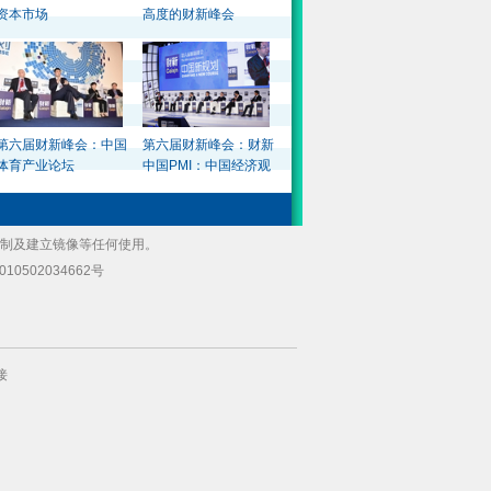
负面影响；中国需维持必要的资本管制
资本市场
高度的财新峰会
http://t.cn/RUaZoQG
11月5日 20:51
转发(11)
评论(6)
#2015财新峰会#【
中投郭向军：世界经济复苏缓慢
结构分化
】（记者 李雨谦）中投公司副总经理、副
首席投资官郭向军11月5日在第六届财新峰会上表
第六届财新峰会：中国
第六届财新峰会：财新
示，今后发达国家对经济增长的边际贡献会加大，
体育产业论坛
中国PMI：中国经济观
新兴市场则会减小；资本市场预期收益率仍处于下
察
滑阶段 http://t.cn/RUa2MTp
11月5日 20:41
转发(4)
评论(4)
复制及建立镜像等任何使用。
#2015财新峰会#【
德国驻华大使：中国下步改革的
最大动力来源于创新力
】（记者 田园）柯慕贤认
10502034662号
为，目前中国很多的国有企业的效率还比较低，中
国的竞争力以及未来对于世界经济的贡献，很大程
度上是要取决于是否愿意进一步的去改革开放
http://t.cn/RUaatPY
11月5日 20:39
转发(8)
评论(9)
接
#2015财新峰会#【
科斯泰亚：罗马尼亚契合“一带
一路”
】（记者 卿滢）罗马尼亚驻华大使多鲁•罗目
鲁斯•科斯泰亚在第六届财新峰会上表示，依靠独特
的地理位置和经济、投资上的有利条件，该国能成
为中国的理想投资地和合作伙伴 http://t.cn/RUafidV