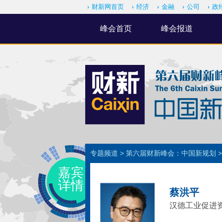
财新网首页
经济
金融
公司
政
峰会首页
峰会报道
专题频道
>
第六届财新峰会：中国新规划
嘉宾
详情
蔡洪平
汉德工业促进