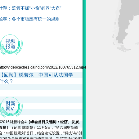
叶翔：监管不抓“小偷”必养“大盗”
竺稼：各个市场应有统一的规则
视频
报道
http://videocache1.caing.com/2012/100765312.mp4
【回顾】梯若尔：中国可从法国学
什么？
财新
网V
#2015财新峰会#【
峰会首日关键词：经济、发展、
投资
】（记者 陈嘉慧）11月5日，“第六届财新峰
会：中国新规划”首日，结合论坛设置，“科技”与“创
新”成为是日嘉宾发言中的高频词，新兴市场和欧盟