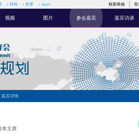
经
环科
世界
mini+
财新商城
登
视频
图片
参会嘉宾
嘉宾访谈
>
嘉宾详情
资本主席