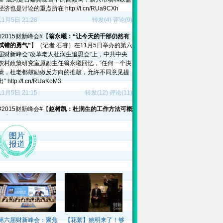
经济也是讨论的重点所在 http://t.cn/RUa9CXh
11月5日 21:28
转发(4)
评论(9)
#2015财新峰会#【
翁永曦：“让今天的干部仍然有
试错的勇气”
】（记者 石睿）在11月5日举办的第六
届财新峰会“改革老人杜润生追思会”上，中共中央
农村政策研究室原副主任翁永曦回忆，“任何一个决
策，杜老都鼓励做反方向的推敲，允许不同意见提
出” http://t.cn/RUaKoM3
11月5日 21:15
转发(12)
评论(11)
#2015财新峰会#【
赵树凯：杜润生的工作方法可概
括为五句话
】（徐和谦）在第六届财新峰会的“改革
老人杜润生追思会”专场，国务院发展研究中心信息
图片
中心主任赵树凯表示，杜老说自己“没有主义”的表
报道
述简单朴素，但含意深厚。“没有主义”不只是一种
哲学见解，还是一种政策主张 http://t.cn/RUaS1Bb
11月5日 20:57
转发(6)
评论(2)
#2015财新峰会#【
余永定：中国面临四大外部风
险
】（邢昀）在5日举行的"第六届财新峰会：中国
新规划"上，中国社科院学部委员余永定表示，全球
经济持续性停滞，发达国家债务高悬，美联储政策
的外溢效应，区域性贸易协定给中国出口贸易带来
第六届财新峰会：聚焦
【花絮】姚明来了！够