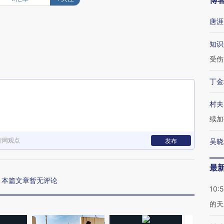
博
唐涯
知识
受伤
丁金
村夫
续加
新网观点
发布
吴晓
最
本篇文章暂无评论
10:
的天