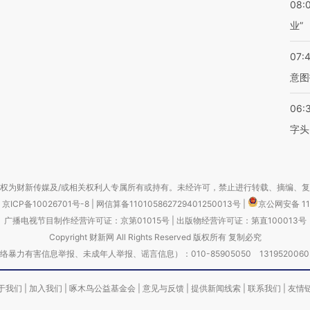
08:
业”
07:
意图
06:
字头
权为财新传媒及/或相关权利人专属所有或持有。未经许可，禁止进行转载、摘编、
京ICP备10026701号-8
|
网信算备110105862729401250013号
|
京公网安备 11
广播电视节目制作经营许可证：京第01015号
|
出版物经营许可证：第直100013号
Copyright 财新网 All Rights Reserved 版权所有 复制必究
害信息举报、未成年人举报、谣言信息）：010-85905050 13195200605 举报邮
于我们
|
加入我们
|
啄木鸟公益基金会
|
意见与反馈
|
提供新闻线索
|
联系我们
|
友情