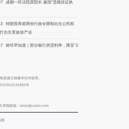
07
成都一区法院原院长 被指“违规挂证执
43
特朗普再签两份行政令限制出生公民权
打击生育旅游产业
37
财经早知道｜部分银行房贷利率，降至“2
复制及建立镜像等任何使用。
010502034662号
箱：laixin@caixin.com
链接