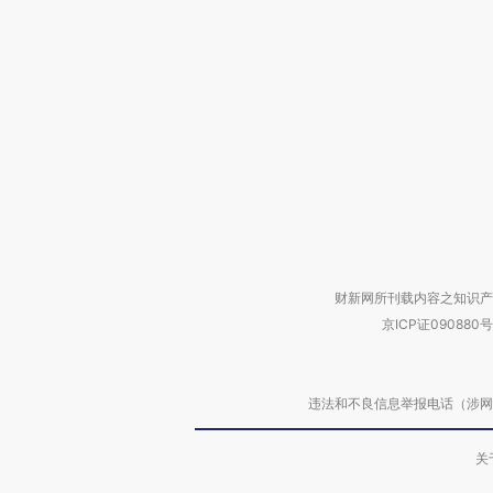
财新网所刊载内容之知识产
京ICP证090880号
违法和不良信息举报电话（涉网络暴力有
关