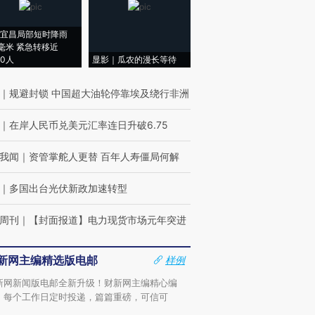
宜昌局部短时降雨
8毫米 紧急转移近
00人
显影｜瓜农的漫长等待
｜
规避封锁 中国超大油轮停靠埃及绕行非洲
｜
在岸人民币兑美元汇率连日升破6.75
我闻
｜
资管掌舵人更替 百年人寿僵局何解
｜
多国出台光伏新政加速转型
周刊
｜
【封面报道】电力现货市场元年突进
新网主编精选版电邮
样例
新网新闻版电邮全新升级！财新网主编精心编
，每个工作日定时投递，篇篇重磅，可信可
。