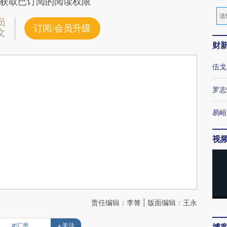
获取已订阅的阅读权限
员
订阅/会员升级
文
财
伍戈
罗志
易峘
视
责任编辑：李箐 | 版面编辑：王永
#汇率
+关注