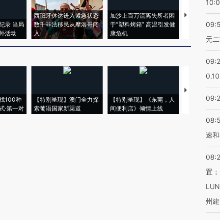
10:
西班牙休达进入紧急状态
加沙上百万流离失所者困
视线｜HYR
09:
纪录 当局
数千非法移民从摩洛哥闯
于“塑料烤箱” 高温引发健
术：是什么
外活动
入
康危机
心“花钱找虐
元二
09:
0.1
【推广】走
09:
找100种
【特别呈现】澳门全力探
【特别呈现】《东莞，人
会，让数智科
式·第一对
索葡语国家新渠道
间便利店》倾情上线
业
08:
速和
08:
置；
LU
州建