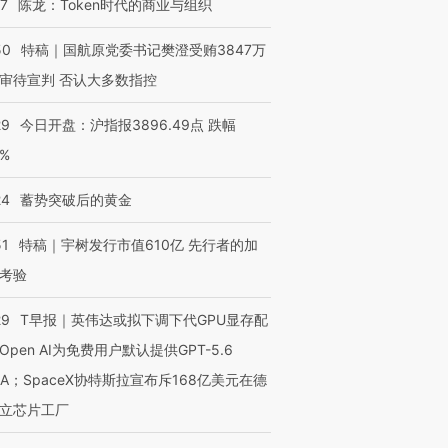
07
陈龙：Token时代的商业与组织
OX的吸金
马航飞行员跨国走私7万
视线｜被称为“蟑螂”的印
50
特稿｜国航原党委书记樊澄受贿3847万
让中产们甘
粒摇头丸 尿检体内含3种
度Z世代 用街头抗争将教
秘鲁纳斯
”？
毒品
育部长拱下台
13人遇难
审待宣判 否认大多数指控
29
今日开盘：沪指报3896.49点 跌幅
0%
进第四届链博
【商旅对话】华住集团
24
蓄势突破后的黄金
技“链”接产
【特别呈现】寻找100种
CFO：不靠规模取胜，华
【特别呈
有意思的生活方式·第三对
住三大增长引擎是什么？
有意思的
51
特稿｜宇树发行市值610亿 先行者的加
考验
29
T早报｜英伟达或拟下调下代GPU显存配
Open AI为免费用户默认提供GPT-5.6
NA；SpaceX协特斯拉宣布斥168亿美元在德
立芯片工厂