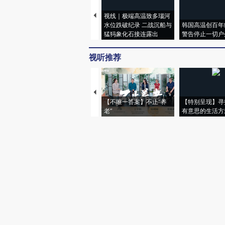
视线｜极端高温致多瑙河
水位跌破纪录 二战沉船与
韩国高温创百年
猛犸象化石接连露出
警告停止一切户
视听推荐
【不唯一答案】不止“养
【特别呈现】寻
老”
有意思的生活方