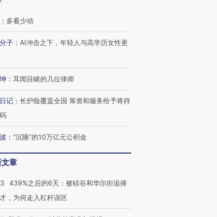
客
：
多看少动
分子
：
AI冲击之下，年轻人与高学历女性更
坤
：
耳闻目睹的几位律师
日记
：
长护险覆盖全国 筹资和服务给予将持
码
波
：
“沉睡”的10万亿元公积金
新文章
53
439%之后的6天：被硅谷和华尔街追捧
才，为何走入杠杆误区