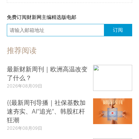
免费订阅财新网主编精选版电邮
订阅
推荐阅读
最新财新周刊｜欧洲高温改变
了什么？
2026年08月09日
{{最新周刊导播｜社保基数加
速夯实、AI“追光”、韩股杠杆
狂潮
2026年08月09日