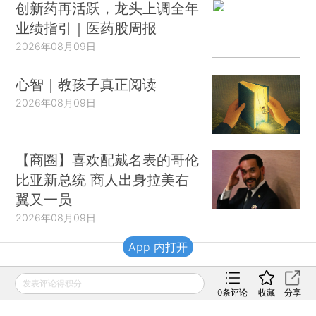
创新药再活跃，龙头上调全年
业绩指引｜医药股周报
2026年08月09日
心智｜教孩子真正阅读
2026年08月09日
【商圈】喜欢配戴名表的哥伦
比亚新总统 商人出身拉美右
翼又一员
2026年08月09日
App 内打开
财新移动
发表评论得积分
0
条评论
收藏
分享