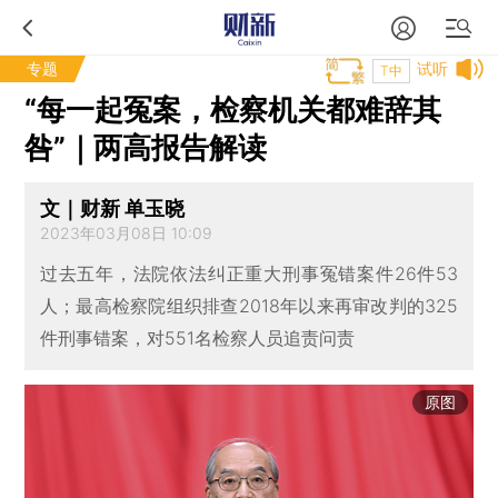
专题
试听
T中
“每一起冤案，检察机关都难辞其
咎”｜两高报告解读
文｜财新 单玉晓
2023年03月08日 10:09
过去五年，法院依法纠正重大刑事冤错案件26件53
人；最高检察院组织排查2018年以来再审改判的325
件刑事错案，对551名检察人员追责问责
原图