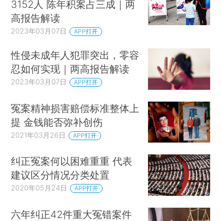
3152人 陈年积案占三成｜两
高报告解读
2023年03月07日
APP打开
性侵未成年人犯罪突出，零容
忍如何实现｜两高报告解读
2023年03月07日
APP打开
冤案精神损害赔偿标准整体上
提 金钱能否弥补创伤
2021年03月26日
APP打开
纠正冤案何以困难重重 代表
建议区分情况分类处置
2020年05月24日
APP打开
六年纠正42件重大冤错案件