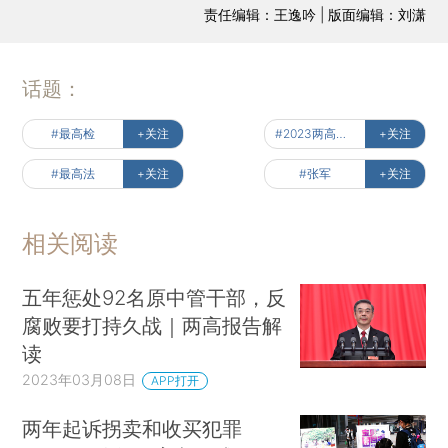
责任编辑：王逸吟 | 版面编辑：刘潇
话题：
#最高检
+关注
#2023两高报告
+关注
#最高法
+关注
#张军
+关注
相关阅读
五年惩处92名原中管干部，反
腐败要打持久战｜两高报告解
读
2023年03月08日
APP打开
两年起诉拐卖和收买犯罪