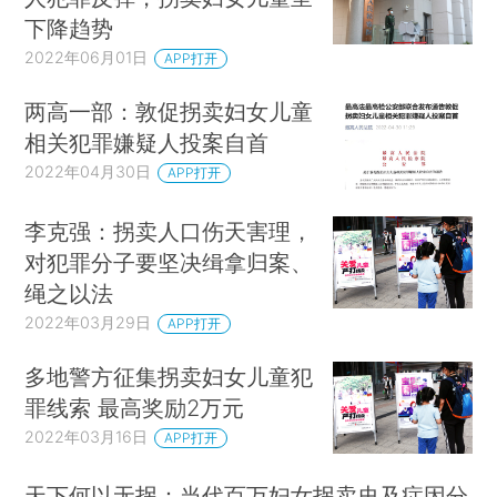
下降趋势
2022年06月01日
APP打开
两高一部：敦促拐卖妇女儿童
相关犯罪嫌疑人投案自首
2022年04月30日
APP打开
李克强：拐卖人口伤天害理，
对犯罪分子要坚决缉拿归案、
绳之以法
2022年03月29日
APP打开
多地警方征集拐卖妇女儿童犯
罪线索 最高奖励2万元
2022年03月16日
APP打开
天下何以无拐：当代百万妇女拐卖史及症因分