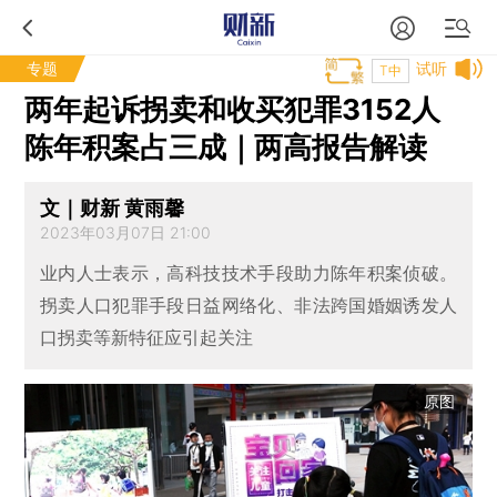
专题
试听
T中
两年起诉拐卖和收买犯罪3152人
陈年积案占三成｜两高报告解读
文｜财新 黄雨馨
2023年03月07日 21:00
业内人士表示，高科技技术手段助力陈年积案侦破。
拐卖人口犯罪手段日益网络化、非法跨国婚姻诱发人
口拐卖等新特征应引起关注
原图