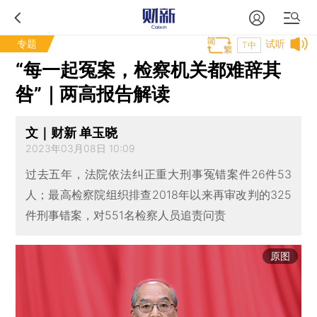
专题
试听
T中
“每一起冤案，检察机关都难辞其
咎”｜两高报告解读
文｜财新 单玉晓
2023年03月08日 10:09
过去五年，法院依法纠正重大刑事冤错案件26件53
人；最高检察院组织排查2018年以来再审改判的325
件刑事错案，对551名检察人员追责问责
原图