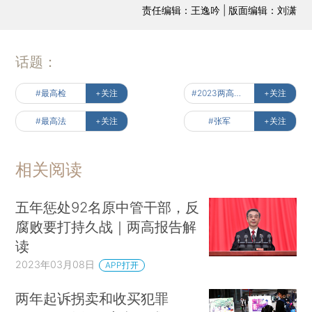
责任编辑：王逸吟 | 版面编辑：刘潇
话题：
#最高检
+关注
#2023两高报告
+关注
#最高法
+关注
#张军
+关注
相关阅读
五年惩处92名原中管干部，反
腐败要打持久战｜两高报告解
读
2023年03月08日
APP打开
两年起诉拐卖和收买犯罪