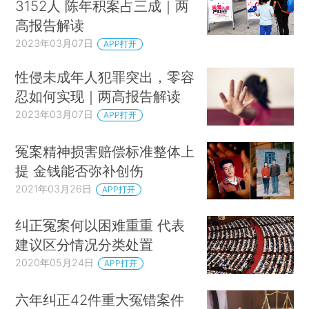
3152人 陈年积案占三成｜两
高报告解读
2023年03月07日
APP打开
性侵未成年人犯罪突出，零容
忍如何实现｜两高报告解读
2023年03月07日
APP打开
冤案精神损害赔偿标准整体上
提 金钱能否弥补创伤
2021年03月26日
APP打开
纠正冤案何以困难重重 代表
建议区分情况分类处置
2020年05月24日
APP打开
六年纠正42件重大冤错案件