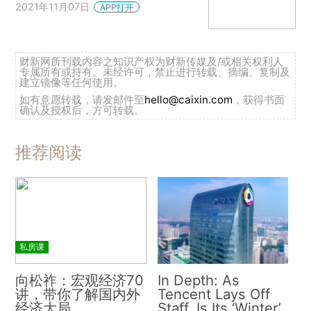
2021年11月07日
APP打开
财新网所刊载内容之知识产权为财新传媒及/或相关权利人
专属所有或持有。未经许可，禁止进行转载、摘编、复制及
建立镜像等任何使用。
如有意愿转载，请发邮件至
hello@caixin.com
，获得书面
确认及授权后，方可转载。
推荐阅读
私房课
向松祚：宏观经济70
In Depth: As
讲，带你了解国内外
Tencent Lays Off
经济大局
Staff, Is Its ‘Winter’