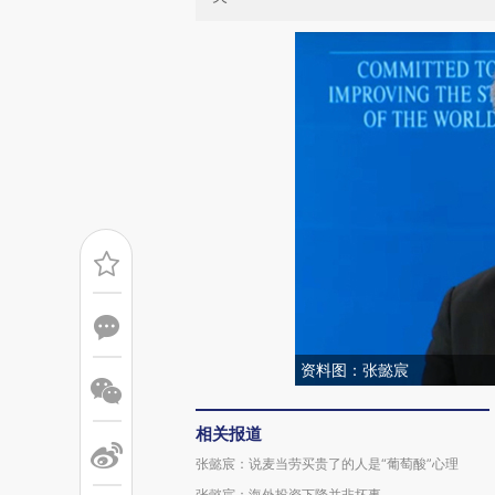
资料图：张懿宸
相关报道
张懿宸：说麦当劳买贵了的人是“葡萄酸”心理
张懿宸：海外投资下降并非坏事