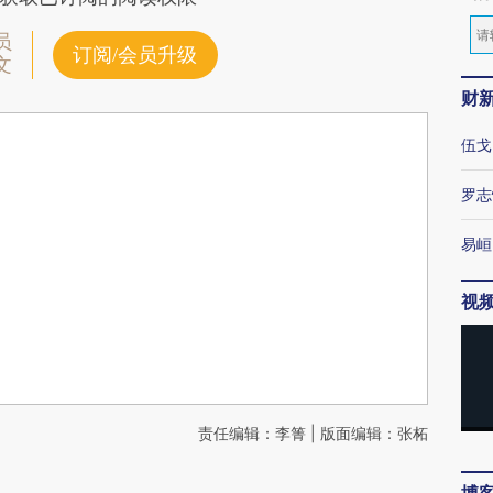
员
订阅/会员升级
文
财
伍戈
罗志
易峘
视
责任编辑：李箐 | 版面编辑：张柘