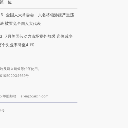
第一位
06
全国人大常委会：六名将领涉嫌严重违
法 被罢免全国人大代表
43
7月美国劳动力市场意外放缓 岗位减少
3万个失业率降至4.1%
复制及建立镜像等任何使用。
010502034662号
箱：laixin@caixin.com
链接