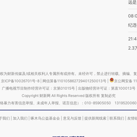
远是
08:
纪违
21:
2.
权为财新传媒及/或相关权利人专属所有或持有。未经许可，禁止进行转载、摘编、
京ICP备10026701号-8
|
网信算备110105862729401250013号
|
京公网安备 11
广播电视节目制作经营许可证：京第01015号
|
出版物经营许可证：第直100013号
Copyright 财新网 All Rights Reserved 版权所有 复制必究
害信息举报、未成年人举报、谣言信息）：010-85905050 13195200605 举报邮
于我们
|
加入我们
|
啄木鸟公益基金会
|
意见与反馈
|
提供新闻线索
|
联系我们
|
友情