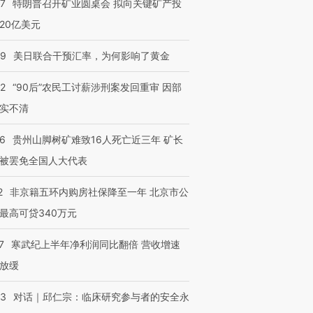
57
特朗普召开矿业圆桌会 拟向关键矿产投
20亿美元
跨国走私7万
视线｜被称为“蟑螂”的印
视线｜“入侵”还是“人道危
检体内含3种
度Z世代 用街头抗争将教
机”？难民潮撕裂西班牙
秘鲁纳斯
09
美日联合干预汇率，为何影响了黄金
育部长拱下台
飞地休达
13人遇难
32
“90后”农民工讨薪涉刑案发回重审 因部
实不清
进第四届链博
【商旅对话】华住集团
36
贵州山脚树矿难致16人死亡近三年 矿长
技“链”接产
【特别呈现】寻找100种
CFO：不靠规模取胜，华
【特别呈
被罢免全国人大代表
有意思的生活方式·第三对
住三大增长引擎是什么？
有意思的
2
非京籍五环内购房社保降至一年 北京市公
最高可贷340万元
7
寒武纪上半年净利润同比翻倍 营收增速
放缓
53
对话｜邱仁宗：临床研究参与者的安全永