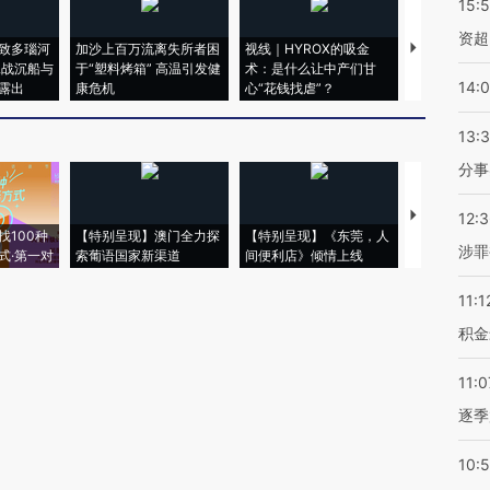
15:
资超
致多瑙河
加沙上百万流离失所者困
视线｜HYROX的吸金
马航飞行员
二战沉船与
于“塑料烤箱” 高温引发健
术：是什么让中产们甘
粒摇头丸 尿
14:
露出
康危机
心“花钱找虐”？
毒品
13:
分事
【推广】走
12:
找100种
【特别呈现】澳门全力探
【特别呈现】《东莞，人
会，让数智科
涉罪
式·第一对
索葡语国家新渠道
间便利店》倾情上线
业
11:1
积金
11:0
逐季
10: