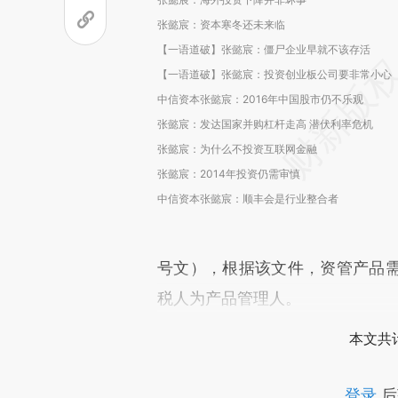
张懿宸：资本寒冬还未来临
【一语道破】张懿宸：僵尸企业早就不该存活
【一语道破】张懿宸：投资创业板公司要非常小心
中信资本张懿宸：2016年中国股市仍不乐观
张懿宸：发达国家并购杠杆走高 潜伏利率危机
张懿宸：为什么不投资互联网金融
张懿宸：2014年投资仍需审慎
中信资本张懿宸：顺丰会是行业整合者
号文），根据该文件，资管产品
税人为产品管理人。
本文共计
登录
后