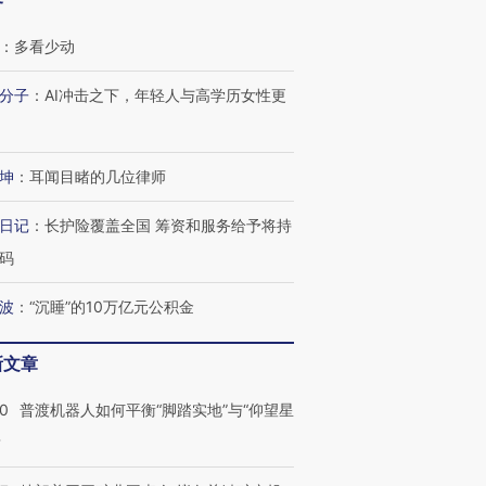
客
：
多看少动
分子
：
AI冲击之下，年轻人与高学历女性更
坤
：
耳闻目睹的几位律师
日记
：
长护险覆盖全国 筹资和服务给予将持
码
波
：
“沉睡”的10万亿元公积金
新文章
00
普渡机器人如何平衡“脚踏实地”与“仰望星
？