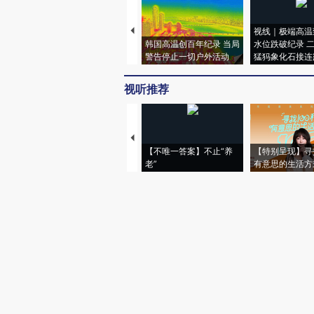
视线｜极端高温
韩国高温创百年纪录 当局
水位跌破纪录 
警告停止一切户外活动
猛犸象化石接连
视听推荐
【不唯一答案】不止“养
【特别呈现】寻
老”
有意思的生活方