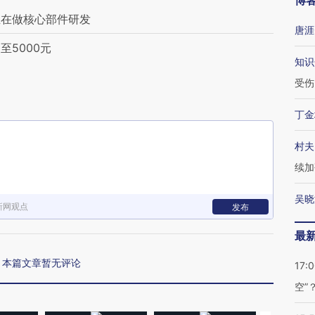
博
正在做核心部件研发
唐涯
5000元
知识
受伤
丁金
村夫
续加
吴晓
新网观点
发布
最
本篇文章暂无评论
17:
空”