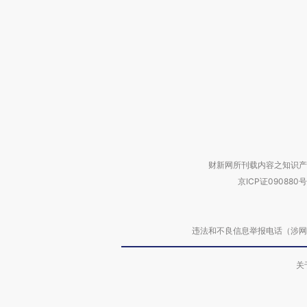
财新网所刊载内容之知识产
京ICP证090880号
违法和不良信息举报电话（涉网络暴力有
关