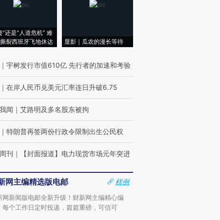
侵”还是“人道危机” 难
撕裂西班牙飞地休达
显影｜瓜农的漫长等待
｜
宇树发行市值610亿 先行者的加速和考验
｜
在岸人民币兑美元汇率连日升破6.75
我闻
｜
艾路明及多名股东被拘
｜
特朗普再签两份行政令限制出生公民权
周刊
｜
【封面报道】电力现货市场元年突进
新网主编精选版电邮
样例
新网新闻版电邮全新升级！财新网主编精心编
，每个工作日定时投递，篇篇重磅，可信可
。