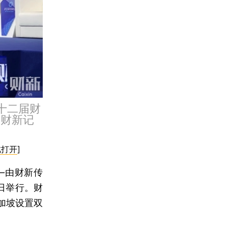
十二届财
/财新记
此打开
]
—由财新传
3日举行。财
加坡设置双