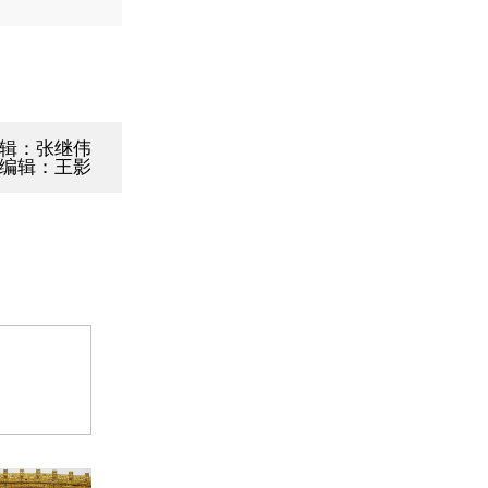
辑：张继伟
编辑：王影