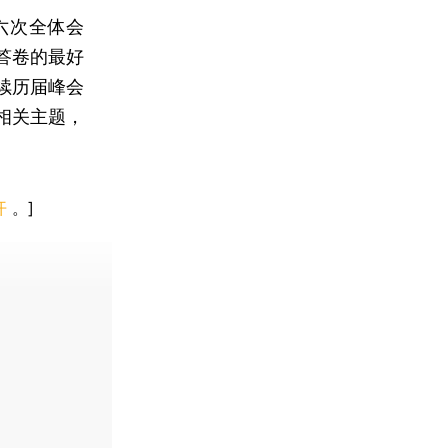
六次全体会
答卷的最好
续历届峰会
相关主题，
开
。]