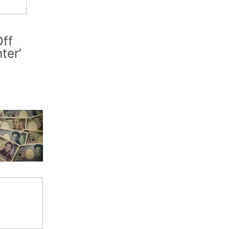
ff
nter’