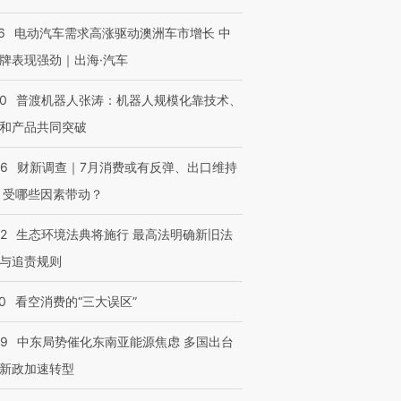
6
电动汽车需求高涨驱动澳洲车市增长 中
牌表现强劲｜出海·汽车
00
普渡机器人张涛：机器人规模化靠技术、
和产品共同突破
56
财新调查｜7月消费或有反弹、出口维持
 受哪些因素带动？
42
生态环境法典将施行 最高法明确新旧法
与追责规则
0
看空消费的“三大误区”
59
中东局势催化东南亚能源焦虑 多国出台
新政加速转型