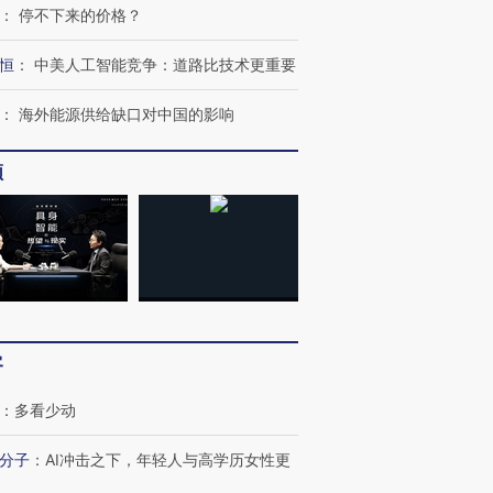
：
停不下来的价格？
恒
：
中美人工智能竞争：道路比技术更重要
：
海外能源供给缺口对中国的影响
频
OX的吸金
马航飞行员跨国走私7万
视线｜被称为“蟑螂”的印
让中产们甘
粒摇头丸 尿检体内含3种
度Z世代 用街头抗争将教
秘鲁纳斯
”？
毒品
育部长拱下台
13人遇难
客
进第四届链博
【商旅对话】华住集团
技“链”接产
【特别呈现】寻找100种
CFO：不靠规模取胜，华
【特别呈
有意思的生活方式·第三对
住三大增长引擎是什么？
有意思的
：
多看少动
分子
：
AI冲击之下，年轻人与高学历女性更