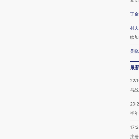
丁金
村夫
续加
吴晓
最
22:1
与战
20:
半年
17:2
注册