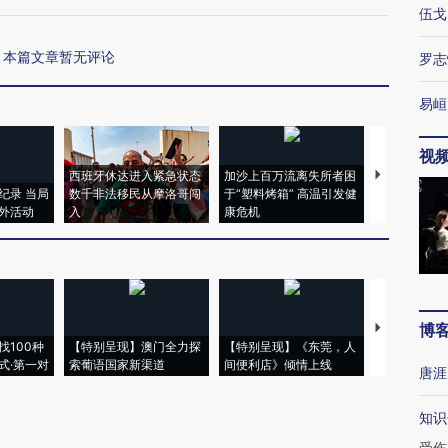
伍戈
本篇文章暂无评论
罗志
易峘
视
西班牙休达进入紧急状态
加沙上百万流离失所者困
视线｜HYR
纪录 当局
数千非法移民从摩洛哥闯
于“塑料烤箱” 高温引发健
术：是什么
外活动
入
康危机
心“花钱找虐
博
【推广】走
找100种
【特别呈现】澳门全力探
【特别呈现】《东莞，人
会，让数智科
式·第一对
索葡语国家新渠道
间便利店》倾情上线
业
唐涯
知识
受伤