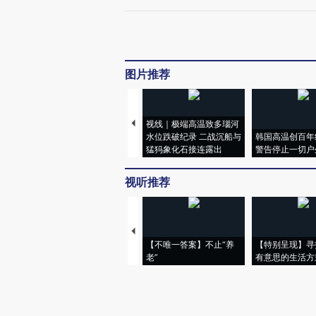
图片推荐
视线｜极端高温致多瑙河
水位跌破纪录 二战沉船与
韩国高温创百年
猛犸象化石接连露出
警告停止一切户
视听推荐
【不唯一答案】不止“养
【特别呈现】寻
老”
有意思的生活方