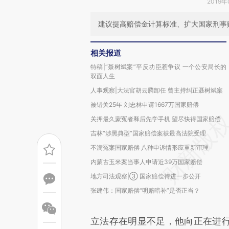
2019年
建议提高赔偿金计算标准、扩大国家刑事
相关报道
特稿|“聂树斌案”平反功臣惹争议 一个公安局长的
双面人生
人事观察|大法官胡云腾卸任 曾主持纠正聂树斌案
被错关25年 刘忠林申请1667万国家赔偿
关押最久蒙冤者释后先学手机 望尽快得国家赔偿
吉林“涉黑典型”国家赔偿案获最高法院受理
不满冤案国家赔偿 八种申诉情形应重新审理
内蒙古玉米案当事人申请近39万国家赔偿
地方司法观察|③ 国家赔偿待进一步公开
张建伟：国家赔偿“明赔暗补”是否正当？
立法存在明显不足，他向正在进