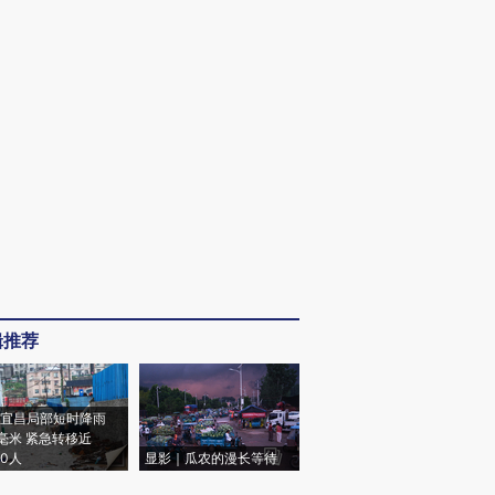
辑推荐
宜昌局部短时降雨
8毫米 紧急转移近
00人
显影｜瓜农的漫长等待