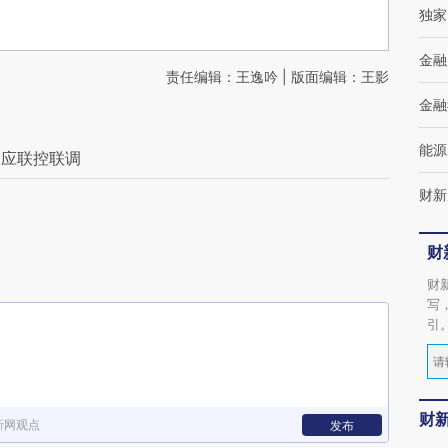
独家
金融
责任编辑：王逸吟 | 版面编辑：王影
金融
能源
构应联控联调
财新
财
财
写
引
财
新网观点
发布