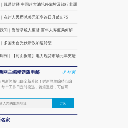
｜
规避封锁 中国超大油轮停靠埃及绕行非洲
｜
在岸人民币兑美元汇率连日升破6.75
我闻
｜
资管掌舵人更替 百年人寿僵局何解
｜
多国出台光伏新政加速转型
周刊
｜
【封面报道】电力现货市场元年突进
新网主编精选版电邮
样例
新网新闻版电邮全新升级！财新网主编精心编
，每个工作日定时投递，篇篇重磅，可信可
。
订阅
新名家