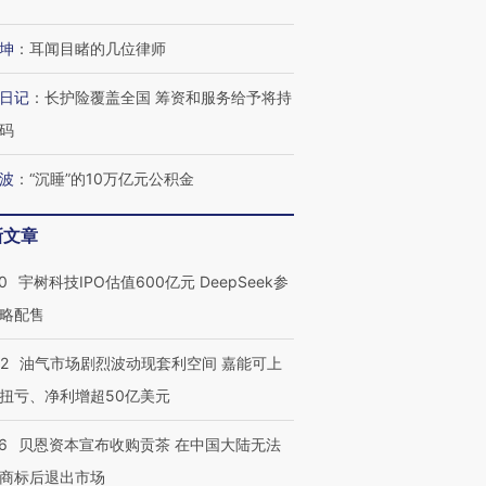
坤
：
耳闻目睹的几位律师
日记
：
长护险覆盖全国 筹资和服务给予将持
码
波
：
“沉睡”的10万亿元公积金
新文章
0
宇树科技IPO估值600亿元 DeepSeek参
略配售
22
油气市场剧烈波动现套利空间 嘉能可上
扭亏、净利增超50亿美元
6
贝恩资本宣布收购贡茶 在中国大陆无法
商标后退出市场