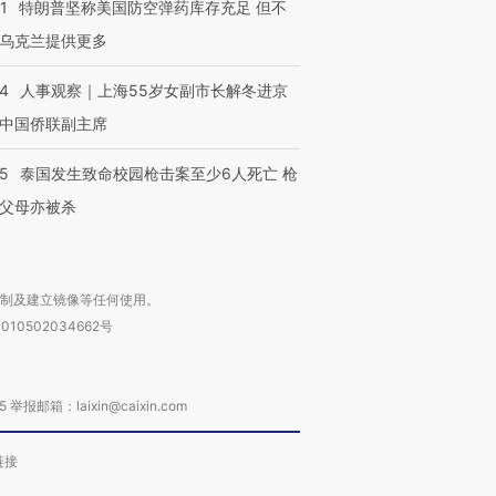
1
特朗普坚称美国防空弹药库存充足 但不
乌克兰提供更多
24
人事观察｜上海55岁女副市长解冬进京
中国侨联副主席
45
泰国发生致命校园枪击案至少6人死亡 枪
父母亦被杀
复制及建立镜像等任何使用。
010502034662号
箱：laixin@caixin.com
链接