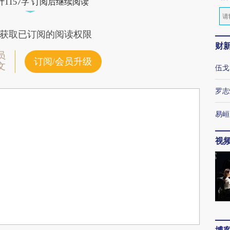
1157字 订阅后继续阅读
获取已订阅的阅读权限
财
员
订阅/会员升级
文
伍戈
罗志
易峘
视