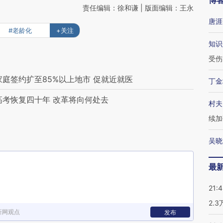
博
责任编辑：徐和谦 | 版面编辑：王永
唐涯
#老龄化
+关注
知识
受伤
家庭签约扩至85%以上地市 促就近就医
丁金
高考恢复四十年 改革将向何处去
村夫
续加
吴晓
最
21:
2.
新网观点
发布