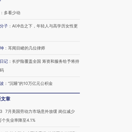
客
：
多看少动
分子
：
AI冲击之下，年轻人与高学历女性更
坤
：
耳闻目睹的几位律师
日记
：
长护险覆盖全国 筹资和服务给予将持
码
波
：
“沉睡”的10万亿元公积金
新文章
43
7月美国劳动力市场意外放缓 岗位减少
3万个失业率降至4.1%