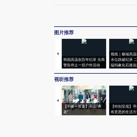
图片推荐
视线｜极端高温
韩国高温创百年纪录 当局
水位跌破纪录 
警告停止一切户外活动
猛犸象化石接连
视听推荐
【不唯一答案】不止“养
【特别呈现】寻
老”
有意思的生活方