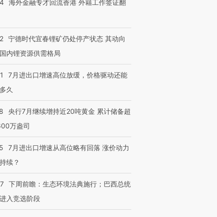
14
海外金融专才回流香港 外籍工作签证翻
2
宁德时代宜春锂矿仍处停产状态 其动向
国内锂资源供需格局
1
7月进出口增速高位放缓，价格驱动还能
跨国走私7万
视线｜被称为“蟑螂”的印
视线｜“入侵”还是“人道危
多久
检体内含3种
度Z世代 用街头抗争将教
机”？难民潮撕裂西班牙
秘鲁纳斯
育部长拱下台
飞地休达
13人遇难
8
央行7月继续增持近20吨黄金 累计储备超
600万盎司
5
7月进出口增速从高位略有回落 涨价动力
进第四届链博
【商旅对话】华住集团
持续？
技“链”接产
【特别呈现】寻找100种
CFO：不靠规模取胜，华
【特别呈
有意思的生活方式·第三对
住三大增长引擎是什么？
有意思的
07
下周前瞻：生态环境法典施行；巴西总统
进入竞选阶段