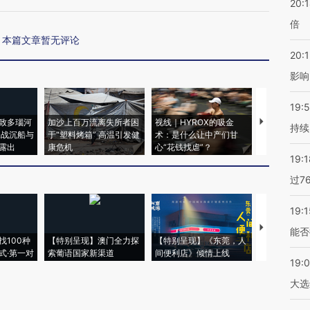
20:
倍
本篇文章暂无评论
20:1
影响
19:5
致多瑙河
加沙上百万流离失所者困
视线｜HYROX的吸金
马航飞行员
持续
二战沉船与
于“塑料烤箱” 高温引发健
术：是什么让中产们甘
粒摇头丸 尿
露出
康危机
心“花钱找虐”？
毒品
19:1
过7
19:1
【推广】走
能否
找100种
【特别呈现】澳门全力探
【特别呈现】《东莞，人
会，让数智科
式·第一对
索葡语国家新渠道
间便利店》倾情上线
业
19:
大选