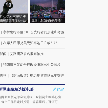
侵”还是“人道危机” 难
撕裂西班牙飞地休达
显影｜瓜农的漫长等待
｜
宇树发行市值610亿 先行者的加速和考验
｜
在岸人民币兑美元汇率连日升破6.75
我闻
｜
艾路明及多名股东被拘
｜
特朗普再签两份行政令限制出生公民权
周刊
｜
【封面报道】电力现货市场元年突进
新网主编精选版电邮
样例
新网新闻版电邮全新升级！财新网主编精心编
，每个工作日定时投递，篇篇重磅，可信可
。