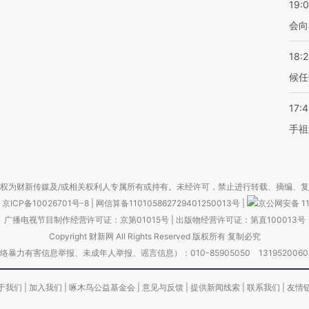
19:0
会向
18:
候任
17:
手祖
权为财新传媒及/或相关权利人专属所有或持有。未经许可，禁止进行转载、摘编、
京ICP备10026701号-8
|
网信算备110105862729401250013号
|
京公网安备 11
广播电视节目制作经营许可证：京第01015号
|
出版物经营许可证：第直100013号
Copyright 财新网 All Rights Reserved 版权所有 复制必究
害信息举报、未成年人举报、谣言信息）：010-85905050 13195200605 举报邮
于我们
|
加入我们
|
啄木鸟公益基金会
|
意见与反馈
|
提供新闻线索
|
联系我们
|
友情