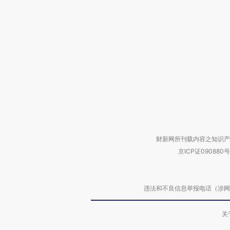
财新网所刊载内容之知识产
京ICP证090880号
违法和不良信息举报电话（涉网络暴力有
关