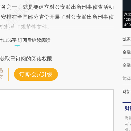
任务之一，就是要建立对公安派出所刑事侦查活动
湖北
高检安排在全国部分省份开展了对公安派出所刑事侦
12
40
究起草了规范性文件。
独家
1156字 订阅后继续阅读
金融
获取已订阅的阅读权限
金融
员
订阅/会员升级
文
能源
财新
财
财
写
引