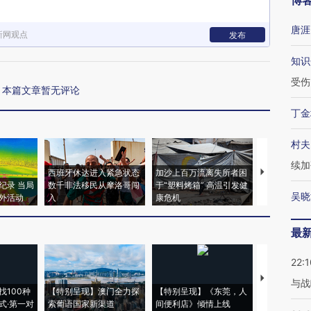
博
唐涯
新网观点
发布
知识
受伤
本篇文章暂无评论
丁金
村夫
续加
西班牙休达进入紧急状态
加沙上百万流离失所者困
视线｜HYR
纪录 当局
数千非法移民从摩洛哥闯
于“塑料烤箱” 高温引发健
术：是什么
吴晓
外活动
入
康危机
心“花钱找虐
最
22:1
【推广】走
与战
找100种
【特别呈现】澳门全力探
【特别呈现】《东莞，人
会，让数智科
式·第一对
索葡语国家新渠道
间便利店》倾情上线
业