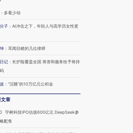
客
：
多看少动
分子
：
AI冲击之下，年轻人与高学历女性更
坤
：
耳闻目睹的几位律师
日记
：
长护险覆盖全国 筹资和服务给予将持
码
OX的吸金
马航飞行员跨国走私7万
视线｜被称为“蟑螂”的印
让中产们甘
粒摇头丸 尿检体内含3种
度Z世代 用街头抗争将教
秘鲁纳斯
波
：
“沉睡”的10万亿元公积金
”？
毒品
育部长拱下台
13人遇难
新文章
0
宇树科技IPO估值600亿元 DeepSeek参
进第四届链博
【商旅对话】华住集团
略配售
技“链”接产
【特别呈现】寻找100种
CFO：不靠规模取胜，华
【特别呈
有意思的生活方式·第三对
住三大增长引擎是什么？
有意思的