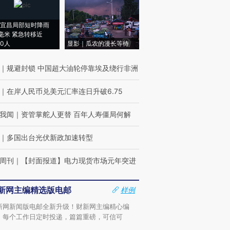
宜昌局部短时降雨
8毫米 紧急转移近
00人
显影｜瓜农的漫长等待
｜
规避封锁 中国超大油轮停靠埃及绕行非洲
｜
在岸人民币兑美元汇率连日升破6.75
我闻
｜
资管掌舵人更替 百年人寿僵局何解
｜
多国出台光伏新政加速转型
周刊
｜
【封面报道】电力现货市场元年突进
新网主编精选版电邮
样例
新网新闻版电邮全新升级！财新网主编精心编
，每个工作日定时投递，篇篇重磅，可信可
。