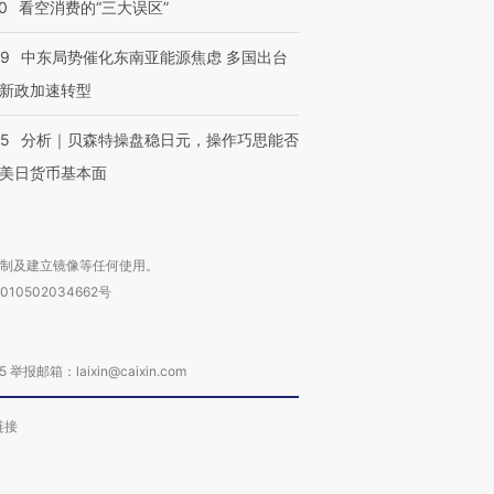
0
看空消费的“三大误区”
59
中东局势催化东南亚能源焦虑 多国出台
新政加速转型
05
分析｜贝森特操盘稳日元，操作巧思能否
美日货币基本面
复制及建立镜像等任何使用。
010502034662号
箱：laixin@caixin.com
链接