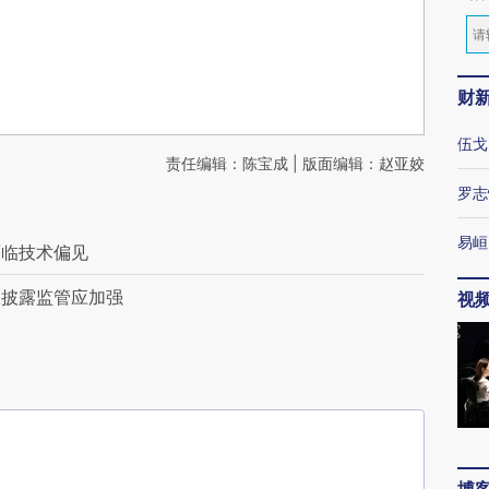
财
伍戈
责任编辑：陈宝成 | 版面编辑：赵亚姣
罗志
易峘
面临技术偏见
息披露监管应加强
视