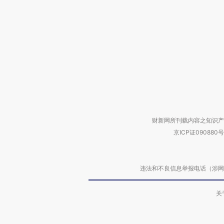
财新网所刊载内容之知识产
京ICP证090880号
违法和不良信息举报电话（涉网络暴力有
关