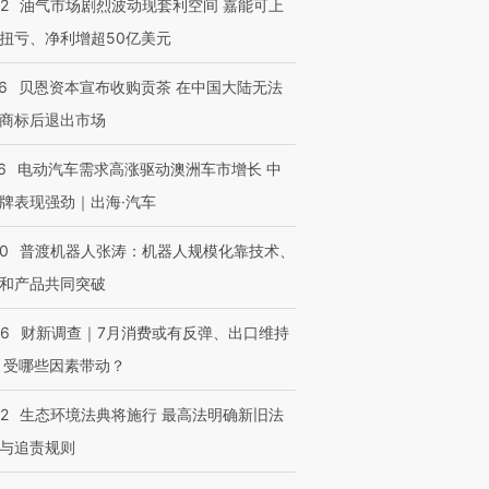
22
油气市场剧烈波动现套利空间 嘉能可上
扭亏、净利增超50亿美元
6
贝恩资本宣布收购贡茶 在中国大陆无法
商标后退出市场
6
电动汽车需求高涨驱动澳洲车市增长 中
牌表现强劲｜出海·汽车
00
普渡机器人张涛：机器人规模化靠技术、
和产品共同突破
56
财新调查｜7月消费或有反弹、出口维持
 受哪些因素带动？
42
生态环境法典将施行 最高法明确新旧法
与追责规则