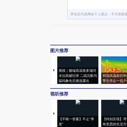
评论仅代表网友个人观点，不代表财
图片推荐
视线｜极端高温致多瑙河
水位跌破纪录 二战沉船与
韩国高温创百年
猛犸象化石接连露出
警告停止一切户
视听推荐
【不唯一答案】不止“养
【特别呈现】寻
老”
有意思的生活方