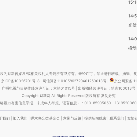
15:1
14:
光伏
14:
撬动
权为财新传媒及/或相关权利人专属所有或持有。未经许可，禁止进行转载、摘编、
京ICP备10026701号-8
|
网信算备110105862729401250013号
|
京公网安备 11
广播电视节目制作经营许可证：京第01015号
|
出版物经营许可证：第直100013号
Copyright 财新网 All Rights Reserved 版权所有 复制必究
害信息举报、未成年人举报、谣言信息）：010-85905050 13195200605 举报邮
于我们
|
加入我们
|
啄木鸟公益基金会
|
意见与反馈
|
提供新闻线索
|
联系我们
|
友情