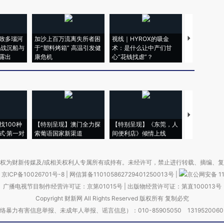
致多瑙河
加沙上百万流离失所者困
视线｜HYROX的吸金
马航飞行员
二战沉船与
于“塑料烤箱” 高温引发健
术：是什么让中产们甘
粒摇头丸 尿
露出
康危机
心“花钱找虐”？
毒品
【推广】走
找100种
【特别呈现】澳门全力探
【特别呈现】《东莞，人
会，让数智科
式·第一对
索葡语国家新渠道
间便利店》倾情上线
业
权为财新传媒及/或相关权利人专属所有或持有。未经许可，禁止进行转载、摘编、
京ICP备10026701号-8
|
网信算备110105862729401250013号
|
京公网安备 11
广播电视节目制作经营许可证：京第01015号
|
出版物经营许可证：第直100013号
Copyright 财新网 All Rights Reserved 版权所有 复制必究
害信息举报、未成年人举报、谣言信息）：010-85905050 13195200605 举报邮