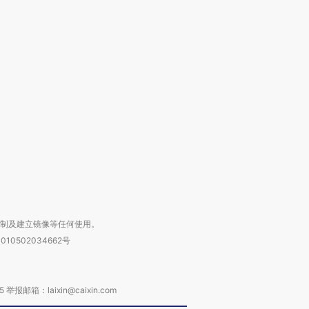
跨国走私7万
视线｜被称为“蟑螂”的印
视线｜“入侵”还是“人道危
检体内含3种
度Z世代 用街头抗争将教
机”？难民潮撕裂西班牙
秘鲁纳斯
育部长拱下台
飞地休达
13人遇难
进第四届链博
【商旅对话】华住集团
技“链”接产
【特别呈现】寻找100种
CFO：不靠规模取胜，华
【特别呈
有意思的生活方式·第三对
住三大增长引擎是什么？
有意思的
复制及建立镜像等任何使用。
010502034662号
箱：laixin@caixin.com