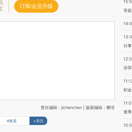
15:
员
订阅/会员升级
文
资超
14:
13:
分事
12:
涉罪
11:1
积金
11:0
责任编辑：jichenchen | 版面编辑：卿滢
逐季
#政策
+关注
10: