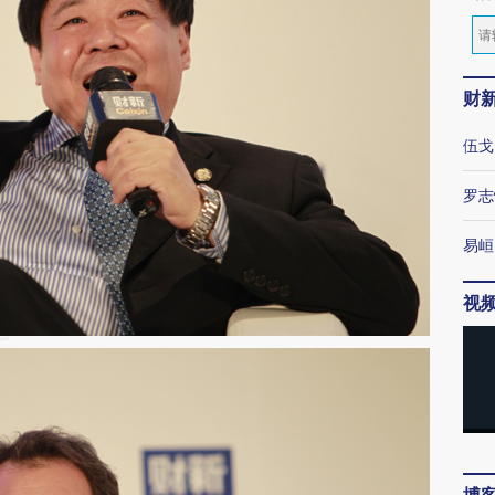
财
伍戈
罗志
易峘
视