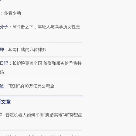
客
：
多看少动
分子
：
AI冲击之下，年轻人与高学历女性更
坤
：
耳闻目睹的几位律师
日记
：
长护险覆盖全国 筹资和服务给予将持
码
波
：
“沉睡”的10万亿元公积金
新文章
00
普渡机器人如何平衡“脚踏实地”与“仰望星
？