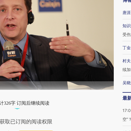
博
唐涯
知识
受伤
丁金
村夫
续加
吴晓
最
计326字 订阅后继续阅读
17:
空”
获取已订阅的阅读权限