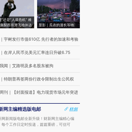
侵”还是“人道危机” 难
撕裂西班牙飞地休达
显影｜瓜农的漫长等待
｜
宇树发行市值610亿 先行者的加速和考验
｜
在岸人民币兑美元汇率连日升破6.75
我闻
｜
艾路明及多名股东被拘
｜
特朗普再签两份行政令限制出生公民权
周刊
｜
【封面报道】电力现货市场元年突进
新网主编精选版电邮
样例
新网新闻版电邮全新升级！财新网主编精心编
，每个工作日定时投递，篇篇重磅，可信可
。