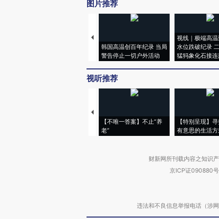
图片推荐
视线｜极端高温
韩国高温创百年纪录 当局
水位跌破纪录 
警告停止一切户外活动
猛犸象化石接连
视听推荐
【不唯一答案】不止“养
【特别呈现】寻
老”
有意思的生活方
财新网所刊载内容之知识产
京ICP证090880号
违法和不良信息举报电话（涉网络暴力有