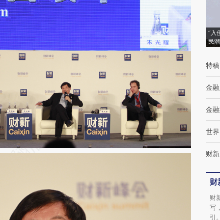
“入
民潮
特稿
金融
金融
世界
财新
财
财
写
引