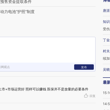
博
宽预售资金提取条件
唐涯
动力电池“护照”制度
知识
受伤
丁金
村夫
续加
新网观点
发布
吴晓
最
上市+市场运营好 照样可以赚钱 医保并不是放量的必要条件
15:1
·
回复
14: