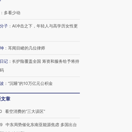
客
：
多看少动
分子
：
AI冲击之下，年轻人与高学历女性更
坤
：
耳闻目睹的几位律师
日记
：
长护险覆盖全国 筹资和服务给予将持
码
波
：
“沉睡”的10万亿元公积金
新文章
0
看空消费的“三大误区”
59
中东局势催化东南亚能源焦虑 多国出台