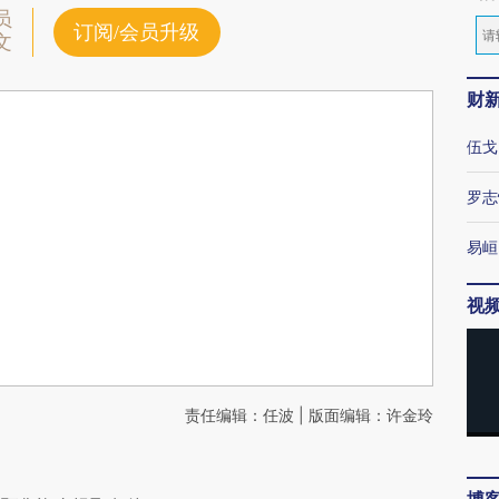
员
订阅/会员升级
文
财
伍戈
罗志
易峘
视
责任编辑：任波 | 版面编辑：许金玲