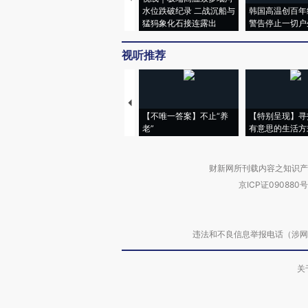
水位跌破纪录 二战沉船与
韩国高温创百年
猛犸象化石接连露出
警告停止一切户
视听推荐
【不唯一答案】不止“养
【特别呈现】寻
老”
有意思的生活方
财新网所刊载内容之知识产
京ICP证090880号
违法和不良信息举报电话（涉网络暴力有
关