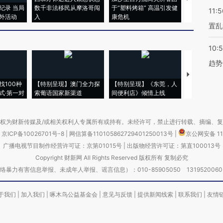
纪录 当局
数千非法移民从摩洛哥闯
于“塑料烤箱” 高温引发健
粒摇头丸 尿
11:5
外活动
入
康危机
毒品
置乱
10:
趋势
【推广】走
找100种
【特别呈现】澳门全力探
【特别呈现】《东莞，人
会，让数智科
式·第一对
索葡语国家新渠道
间便利店》倾情上线
业
权为财新传媒及/或相关权利人专属所有或持有。未经许可，禁止进行转载、摘编、
京ICP备10026701号-8
|
网信算备110105862729401250013号
|
京公网安备 11
广播电视节目制作经营许可证：京第01015号
|
出版物经营许可证：第直100013号
Copyright 财新网 All Rights Reserved 版权所有 复制必究
害信息举报、未成年人举报、谣言信息）：010-85905050 13195200605 举报邮
于我们
|
加入我们
|
啄木鸟公益基金会
|
意见与反馈
|
提供新闻线索
|
联系我们
|
友情