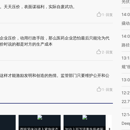
光伏
。天天压价，表面谋福利，实际自废武功。
14:
1
·
回复
撬动
14:0
企业压价，动用行政手段，那么医药企业恐怕最后只能沦为代
价时说的都是对方的生产成本
路径
2
·
回复
13:1
规”
这样才能激励发明和创造的热情。监管部门只要维护公开和公
13:
1
·
回复
12:2
22.
12:1
De
西班牙休达进入紧急状态
加沙上百万流离失所者困
马航飞行员