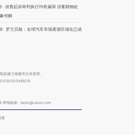
检体内含3种
术：是什么让中产们甘
泽连斯基密集出访美英 索
度Z世代
6
侦查起诉审判执行均有漏洞 涉案财物处
心“花钱找虐”？
要防空导弹“救急”
育部长拱
象何解
58
罗兰贝格：全球汽车市场逐渐区域化已成
进第四届链博
【商旅对话】华住集团
技“链”接产
【特别呈现】寻找100种
CFO：不靠规模取胜，华
【特别呈
有意思的生活方式·第三对
住三大增长引擎是什么？
有意思的
复制及建立镜像等任何使用。
010502034662号
箱：laixin@caixin.com
链接