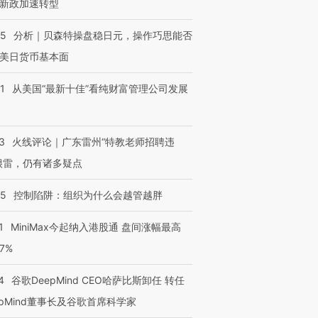
新政加速转型
05
分析｜贝森特操盘稳日元，操作巧思能否
美日货币基本面
1
从美国“最新十佳”看纯财富管理公司发展
3
火线评论｜广东雷州“特教老师招聘违
很雷，仍有诸多疑点
05
控制陷阱：组织为什么会越管越胖
1
MiniMax今起纳入港股通 盘间涨幅最高
77%
4
谷歌DeepMind CEO哈萨比斯卸任 转任
epMind董事长及谷歌首席科学家
跨国走私7万
视线｜HYROX的吸金
视线｜被