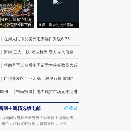
|被称为“蟑螂”的印度
代 将教育部长拱下台
显影｜瓜农的漫长等待
｜
在岸人民币兑美元汇率连日升破6.75
｜
河南“三支一扶”考试舞弊 警方介入侦查
｜
特朗普再上台后中国留学生获签数量大减
｜
广州开发区产业园REIT较发行价“腰斩”
周刊
｜
【封面报道】电力现货市场元年突进
新网主编精选版电邮
样例
新网新闻版电邮全新升级！财新网主编精心编
，每个工作日定时投递，篇篇重磅，可信可
。