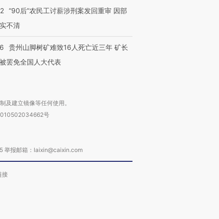
32
“90后”农民工讨薪涉刑案发回重审 因部
实不清
36
贵州山脚树矿难致16人死亡近三年 矿长
被罢免全国人大代表
复制及建立镜像等任何使用。
010502034662号
箱：laixin@caixin.com
链接