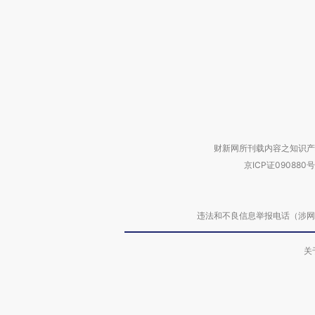
财新网所刊载内容之知识产
京ICP证090880号
违法和不良信息举报电话（涉网络暴力有
关