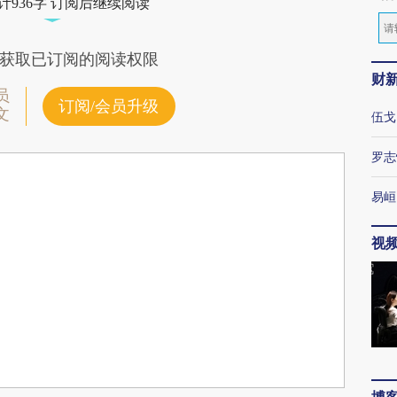
计936字 订阅后继续阅读
获取已订阅的阅读权限
财
员
订阅/会员升级
文
伍戈
罗志
易峘
视