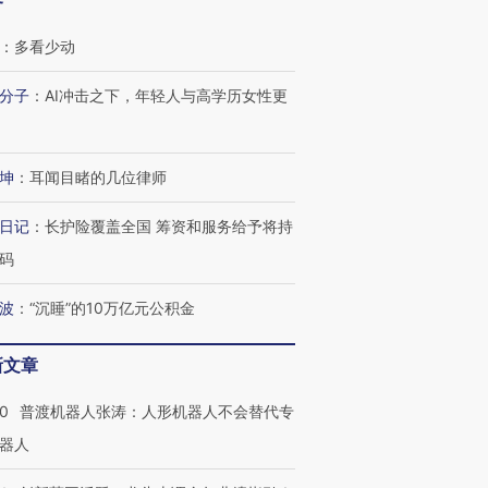
客
：
多看少动
分子
：
AI冲击之下，年轻人与高学历女性更
坤
：
耳闻目睹的几位律师
日记
：
长护险覆盖全国 筹资和服务给予将持
码
波
：
“沉睡”的10万亿元公积金
新文章
00
普渡机器人张涛：人形机器人不会替代专
器人