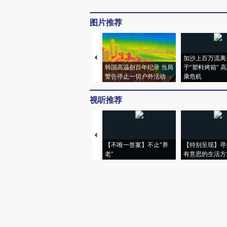
图片推荐
加沙上百万流离
韩国高温创百年纪录 当局
于“塑料烤箱” 
警告停止一切户外活动
康危机
视听推荐
【不唯一答案】不止“养
【特别呈现】寻
老”
有意思的生活方