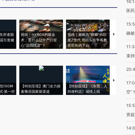
16:1
医药
15:5
确被
失所者困
视线｜HYROX的吸金
视线｜被称为“蟑螂”的印
视线｜“入侵
高温引发健
术：是什么让中产们甘
度Z世代 用街头抗争将教
机”？难民潮
心“花钱找虐”？
育部长拱下台
飞地休达
11:3
束持
20:
【推广】走
17:
找100种
【特别呈现】澳门全力探
【特别呈现】《东莞，人
会，让数智科
式·第一对
索葡语国家新渠道
间便利店》倾情上线
业
空”
15:
资超
14: