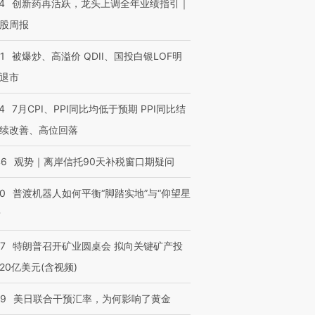
4
创新药再活跃，龙头上调全年业绩指引｜
股周报
1
被爆炒、高溢价 QDII、国投白银LOF明
退市
”还是“人道危
湖北宜昌局部短时降雨
哈尔滨遭遇短时极端强降
撕裂西班牙
128毫米 紧急转移近
雨 3小时累计雨量超80毫
秘鲁纳斯
4000人
米
13人遇难
4
7月CPI、PPI同比均低于预期 PPI同比结
续改善、高位回落
46
观势｜离岸信托90天补税窗口期疑问
进第四届链博
【商旅对话】华住集团
00
普渡机器人如何平衡“脚踏实地”与“仰望星
技“链”接产
【特别呈现】寻找100种
CFO：不靠规模取胜，华
【特别呈
？
有意思的生活方式·第三对
住三大增长引擎是什么？
有意思的
57
特朗普召开矿业圆桌会 拟向关键矿产投
20亿美元(含视频)
09
美日联合干预汇率，为何影响了黄金