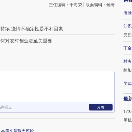
博
责任编辑：于海荣 | 版面编辑：鲍琦
唐涯
知识
持续 疫情不确定性是不利因素
受伤
为何对农村创业者至关重要
丁金
村夫
续加
吴晓
最
新网观点
发布
17:
用机
本篇文章暂无评论