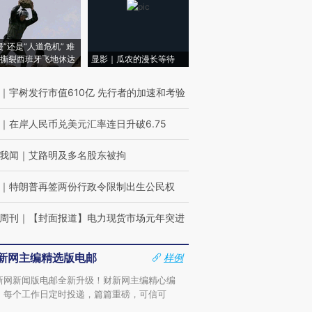
侵”还是“人道危机” 难
撕裂西班牙飞地休达
显影｜瓜农的漫长等待
｜
宇树发行市值610亿 先行者的加速和考验
｜
在岸人民币兑美元汇率连日升破6.75
我闻
｜
艾路明及多名股东被拘
｜
特朗普再签两份行政令限制出生公民权
周刊
｜
【封面报道】电力现货市场元年突进
新网主编精选版电邮
样例
新网新闻版电邮全新升级！财新网主编精心编
，每个工作日定时投递，篇篇重磅，可信可
。