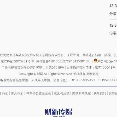
13:
分事
12:
涉罪
权为财新传媒及/或相关权利人专属所有或持有。未经许可，禁止进行转载、摘编、
京ICP备10026701号-8
|
网信算备110105862729401250013号
|
京公网安备 11
广播电视节目制作经营许可证：京第01015号
|
出版物经营许可证：第直100013号
Copyright 财新网 All Rights Reserved 版权所有 复制必究
害信息举报、未成年人举报、谣言信息）：010-85905050 13195200605 举报邮
于我们
|
加入我们
|
啄木鸟公益基金会
|
意见与反馈
|
提供新闻线索
|
联系我们
|
友情