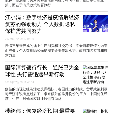
他称，要满足市民对美好生活的向往，有时不在于推出多少新政
策，而在于有关政策能否执行
江小涓：数字经济是疫情后经济
复苏的强劲动力 个人数据隐私
保护需共同努力
2022年07月09 12:03:39
疫情三年来养成的线上生产消费和社交习惯，不会随着疫情的结束
而消失；个人数据隐私保护需要企业作出承诺、政府加强监管和技
术力量
国际清算银行行长：通胀已为全
球性 央行需迅速果断行动
2022年07月09 11:46:34
疫苗的出现让经济活动反弹很快，各国推出的财政、货币政策刺激
对经济来说有点过多了，带来额外的推升物价的压力；中国稳住经
济、生产，对他国应对通胀也有助益
楼继伟：恢复经济预期 最重要