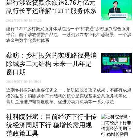
建行涉农贷款余额达2.76万亿元
副行长李运详解“1211”服务体系
2022年07月09 19:17:22
建行“1211”乡村振兴服务体系包括一个“裕农通”乡村振兴综合服务
平台、两个涉农信贷产品包、一系列涉农专业化生态场景、一个涉
农金融数字化风控体系
蔡昉：乡村振兴的实现路径是消
除城乡二元结构 未来十几年是
窗口期
2022年07月09 19:10:21
近期乡村振兴的重要任务之一，是巩固脱贫攻坚成果，不能有成规
模的返贫；消除城乡二元结构的核心是实现基本公共服务均等化，
背后是推进户籍制度改革、促进劳动力流动等一系列做法
社科院张斌：目前经济下行非传
统经济周期下行 稳增长需用规
范政策工具