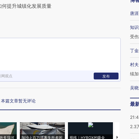
博
如何提升城镇化发展质量
唐涯
知识
受伤
丁金
村夫
续加
新网观点
发布
吴晓
本篇文章暂无评论
最
21:
2.
致多瑙河
加沙上百万流离失所者困
视线｜HYROX的吸金
马航飞行员