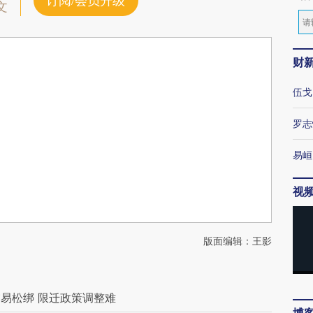
订阅/会员升级
文
财
伍戈
罗志
易峘
视
版面编辑：王影
易松绑 限迁政策调整难