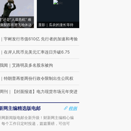
侵”还是“人道危机” 难
撕裂西班牙飞地休达
显影｜瓜农的漫长等待
｜
宇树发行市值610亿 先行者的加速和考验
｜
在岸人民币兑美元汇率连日升破6.75
我闻
｜
艾路明及多名股东被拘
｜
特朗普再签两份行政令限制出生公民权
周刊
｜
【封面报道】电力现货市场元年突进
新网主编精选版电邮
样例
新网新闻版电邮全新升级！财新网主编精心编
，每个工作日定时投递，篇篇重磅，可信可
。