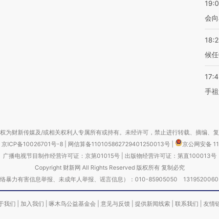
19:0
会向
18:
候任
17:
手祖
权为财新传媒及/或相关权利人专属所有或持有。未经许可，禁止进行转载、摘编、
京ICP备10026701号-8
|
网信算备110105862729401250013号
|
京公网安备 11
广播电视节目制作经营许可证：京第01015号
|
出版物经营许可证：第直100013号
Copyright 财新网 All Rights Reserved 版权所有 复制必究
害信息举报、未成年人举报、谣言信息）：010-85905050 13195200605 举报邮
于我们
|
加入我们
|
啄木鸟公益基金会
|
意见与反馈
|
提供新闻线索
|
联系我们
|
友情