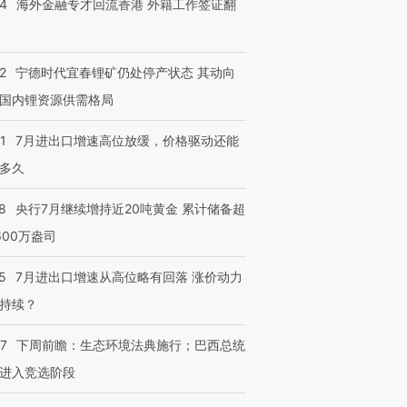
14
海外金融专才回流香港 外籍工作签证翻
检体内含3种
度Z世代 用街头抗争将教
机”？难民潮撕裂西班牙
秘鲁纳斯
育部长拱下台
飞地休达
13人遇难
2
宁德时代宜春锂矿仍处停产状态 其动向
国内锂资源供需格局
进第四届链博
【商旅对话】华住集团
1
7月进出口增速高位放缓，价格驱动还能
技“链”接产
【特别呈现】寻找100种
CFO：不靠规模取胜，华
【特别呈
多久
有意思的生活方式·第三对
住三大增长引擎是什么？
有意思的
8
央行7月继续增持近20吨黄金 累计储备超
600万盎司
5
7月进出口增速从高位略有回落 涨价动力
持续？
07
下周前瞻：生态环境法典施行；巴西总统
进入竞选阶段