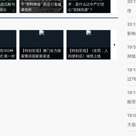
20:
二战沉船与
于“塑料烤箱” 高温引发健
术：是什么让中产们甘
粒摇头丸 尿
露出
康危机
心“花钱找虐”？
毒品
倍
20:1
影响
【推广】走
19:5
找100种
【特别呈现】澳门全力探
【特别呈现】《东莞，人
会，让数智科
持续
式·第一对
索葡语国家新渠道
间便利店》倾情上线
业
19:1
过7
19:1
能否
19:
大选