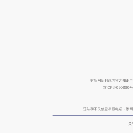
财新网所刊载内容之知识产
京ICP证090880号
违法和不良信息举报电话（涉网络暴力有
关