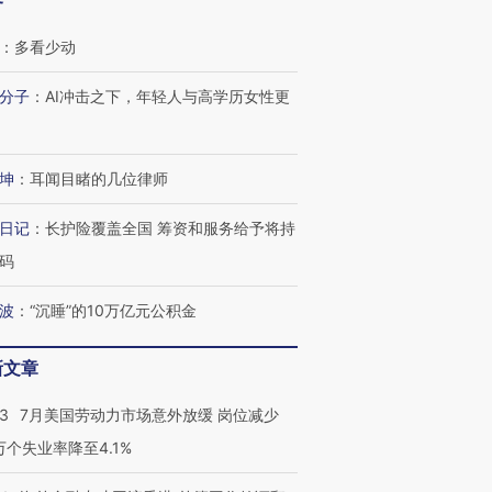
客
：
多看少动
分子
：
AI冲击之下，年轻人与高学历女性更
坤
：
耳闻目睹的几位律师
日记
：
长护险覆盖全国 筹资和服务给予将持
码
波
：
“沉睡”的10万亿元公积金
新文章
43
7月美国劳动力市场意外放缓 岗位减少
3万个失业率降至4.1%
跨国走私7万
视线｜被称为“蟑螂”的印
视线｜“入侵”还是“人道危