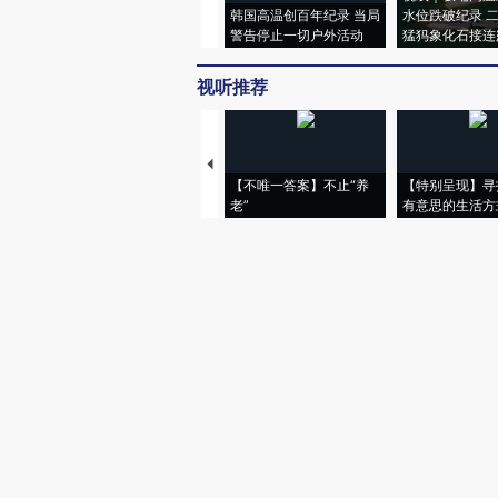
韩国高温创百年纪录 当局
水位跌破纪录 
警告停止一切户外活动
猛犸象化石接连
视听推荐
【不唯一答案】不止“养
【特别呈现】寻
老”
有意思的生活方