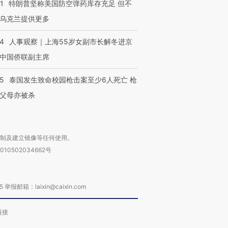
1
特朗普坚称美国防空弹药库存充足 但不
乌克兰提供更多
24
人事观察｜上海55岁女副市长解冬进京
中国侨联副主席
45
泰国发生致命校园枪击案至少6人死亡 枪
父母亦被杀
复制及建立镜像等任何使用。
010502034662号
箱：laixin@caixin.com
链接