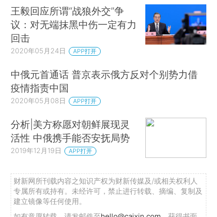
王毅回应所谓“战狼外交”争
议：对无端抹黑中伤一定有力
回击
2020年05月24日
APP打开
中俄元首通话 普京表示俄方反对个别势力借
疫情指责中国
2020年05月08日
APP打开
分析|美方称愿对朝鲜展现灵
活性 中俄携手能否安抚局势
2019年12月19日
APP打开
财新网所刊载内容之知识产权为财新传媒及/或相关权利人
专属所有或持有。未经许可，禁止进行转载、摘编、复制及
建立镜像等任何使用。
如有意愿转载，请发邮件至
hello@caixin.com
，获得书面