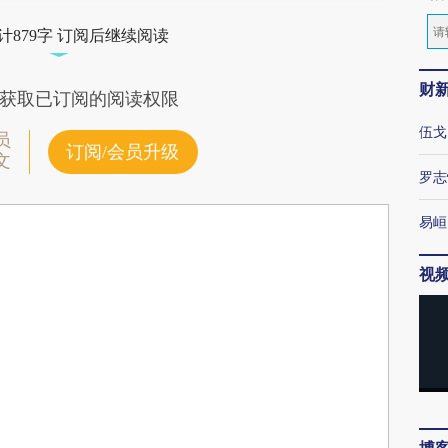
计879字 订阅后继续阅读
财
获取已订阅的阅读权限
伍戈
员
订阅/会员升级
文
罗志
易峘
视