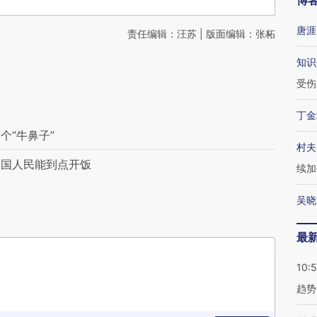
博
唐涯
责任编辑：汪苏 | 版面编辑：张柘
知识
受伤
丁金
个“牛鼻子”
村夫
全国人民能到点开饭
续加
吴晓
最
10:
趋势