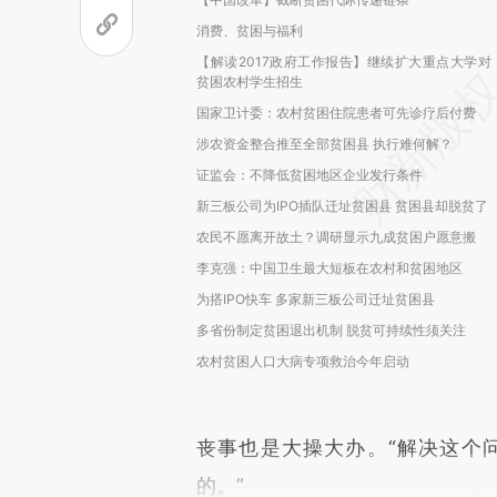
消费、贫困与福利
【解读2017政府工作报告】继续扩大重点大学对
贫困农村学生招生
国家卫计委：农村贫困住院患者可先诊疗后付费
涉农资金整合推至全部贫困县 执行难何解？
证监会：不降低贫困地区企业发行条件
新三板公司为IPO插队迁址贫困县 贫困县却脱贫了
农民不愿离开故土？调研显示九成贫困户愿意搬
李克强：中国卫生最大短板在农村和贫困地区
为搭IPO快车 多家新三板公司迁址贫困县
多省份制定贫困退出机制 脱贫可持续性须关注
农村贫困人口大病专项救治今年启动
丧事也是大操大办。“解决这个
的。”