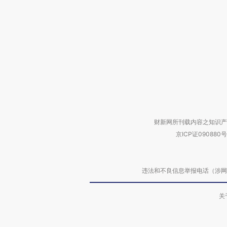
财新网所刊载内容之知识产
京ICP证090880号
违法和不良信息举报电话（涉网络暴力有
关