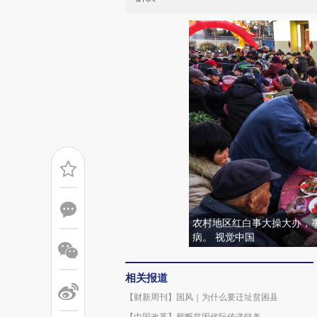
农村地区红白事大操大办，事
病。 视觉中国
相关报道
【财新周刊】国风｜为什么要迁址贫困县
【中国改革】截断贫困代际传递链条