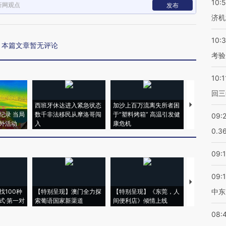
10:
新网观点
发布
济机
10:
本篇文章暂无评论
考验
10:1
回三
西班牙休达进入紧急状态
加沙上百万流离失所者困
马航飞行员
纪录 当局
数千非法移民从摩洛哥闯
于“塑料烤箱” 高温引发健
粒摇头丸 尿
09:
外活动
入
康危机
毒品
0.3
09:
09:
【推广】走
中东
找100种
【特别呈现】澳门全力探
【特别呈现】《东莞，人
会，让数智科
式·第一对
索葡语国家新渠道
间便利店》倾情上线
业
08: