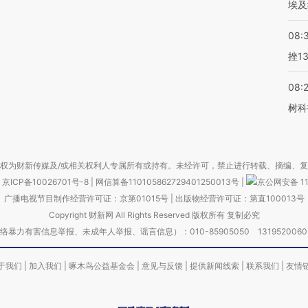
埃及
08:
挫1
08:
树科
权为财新传媒及/或相关权利人专属所有或持有。未经许可，禁止进行转载、摘编、
京ICP备10026701号-8
|
网信算备110105862729401250013号
|
京公网安备 11
广播电视节目制作经营许可证：京第01015号
|
出版物经营许可证：第直100013号
Copyright 财新网 All Rights Reserved 版权所有 复制必究
害信息举报、未成年人举报、谣言信息）：010-85905050 13195200605 举报邮
于我们
|
加入我们
|
啄木鸟公益基金会
|
意见与反馈
|
提供新闻线索
|
联系我们
|
友情