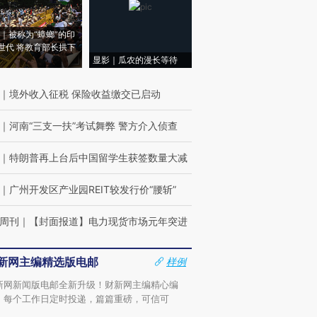
｜被称为“蟑螂”的印
世代 将教育部长拱下
显影｜瓜农的漫长等待
｜
境外收入征税 保险收益缴交已启动
｜
河南“三支一扶”考试舞弊 警方介入侦查
｜
特朗普再上台后中国留学生获签数量大减
｜
广州开发区产业园REIT较发行价“腰斩”
周刊
｜
【封面报道】电力现货市场元年突进
新网主编精选版电邮
样例
新网新闻版电邮全新升级！财新网主编精心编
，每个工作日定时投递，篇篇重磅，可信可
。