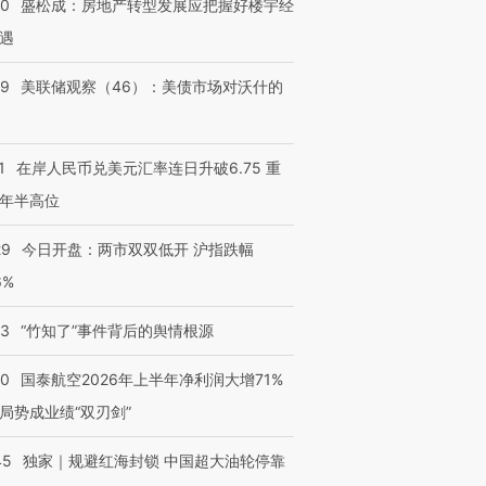
50
盛松成：房地产转型发展应把握好楼宇经
遇
39
美联储观察（46）：美债市场对沃什的
1
在岸人民币兑美元汇率连日升破6.75 重
年半高位
跨国走私7万
视线｜HY
检体内含3种
泽连斯基密集出访美英 索
秘鲁纳斯卡观光飞机坠毁
术：是什
29
今日开盘：两市双双低开 沪指跌幅
要防空导弹“救急”
13人遇难
心“花钱找
6%
13
“竹知了”事件背后的舆情根源
10
国泰航空2026年上半年净利润大增71%
进第四届链博
【商旅对话】华住集团
局势成业绩“双刃剑”
技“链”接产
【特别呈现】寻找100种
CFO：不靠规模取胜，华
【特别呈
有意思的生活方式·第三对
住三大增长引擎是什么？
有意思的
45
独家｜规避红海封锁 中国超大油轮停靠