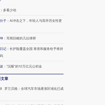
客
：
多看少动
分子
：
AI冲击之下，年轻人与高学历女性更
坤
：
耳闻目睹的几位律师
日记
：
长护险覆盖全国 筹资和服务给予将持
码
波
：
“沉睡”的10万亿元公积金
新文章
58
罗兰贝格：全球汽车市场逐渐区域化已成