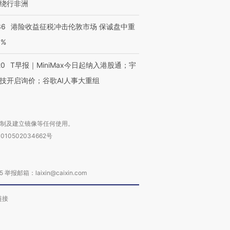
绕行非洲
36
港险收益征税冲击伦敦市场 保诚盘中重
3%
20
T早报｜MiniMax今日起纳入港股通；宇
技开启询价；谷歌AI人事大重组
复制及建立镜像等任何使用。
010502034662号
箱：laixin@caixin.com
链接