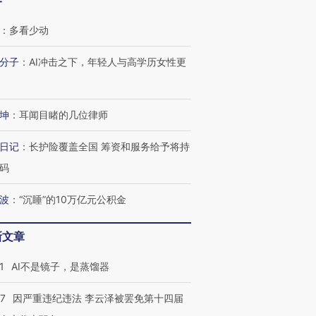
客
：
多看少动
OX的吸金
马航飞行员跨国走私7万
视线｜被称为“蟑螂”的印
让中产们甘
粒摇头丸 尿检体内含3种
度Z世代 用街头抗争将教
秘鲁纳斯
分子
：
AI冲击之下，年轻人与高学历女性更
”？
毒品
育部长拱下台
13人遇难
坤
：
耳闻目睹的几位律师
日记
：
长护险覆盖全国 筹资和服务给予将持
进第四届链博
【商旅对话】华住集团
技“链”接产
【特别呈现】寻找100种
CFO：不靠规模取胜，华
【特别呈
码
有意思的生活方式·第三对
住三大增长引擎是什么？
有意思的
波
：
“沉睡”的10万亿元公积金
新文章
1
AI不是镜子，是蒸馏器
07
因严重违纪违法 李云泽被罢免第十四届