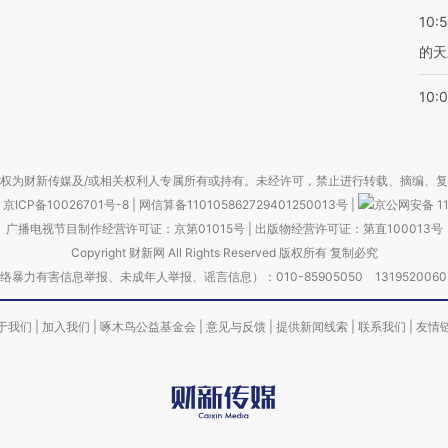
10:
的天
10:
权为财新传媒及/或相关权利人专属所有或持有。未经许可，禁止进行转载、摘编、
京ICP备10026701号-8
|
网信算备110105862729401250013号
|
京公网安备 11
广播电视节目制作经营许可证：京第01015号
|
出版物经营许可证：第直100013号
Copyright 财新网 All Rights Reserved 版权所有 复制必究
害信息举报、未成年人举报、谣言信息）：010-85905050 13195200605 举报邮
于我们
|
加入我们
|
啄木鸟公益基金会
|
意见与反馈
|
提供新闻线索
|
联系我们
|
友情