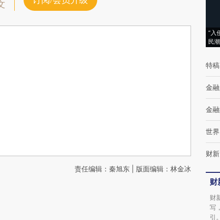
订阅/会员升级
文
“入
民潮
特稿
金融
金融
世界
财新
责任编辑：秦旭东 | 版面编辑：林金冰
财
财
写
引