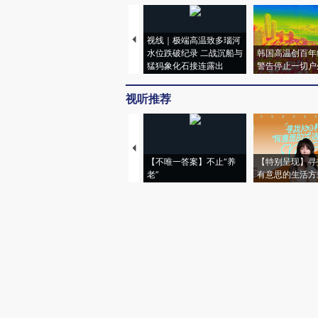
视线｜极端高温致多瑙河
水位跌破纪录 二战沉船与
韩国高温创百年
猛犸象化石接连露出
警告停止一切户
视听推荐
【不唯一答案】不止“养
【特别呈现】寻
老”
有意思的生活方