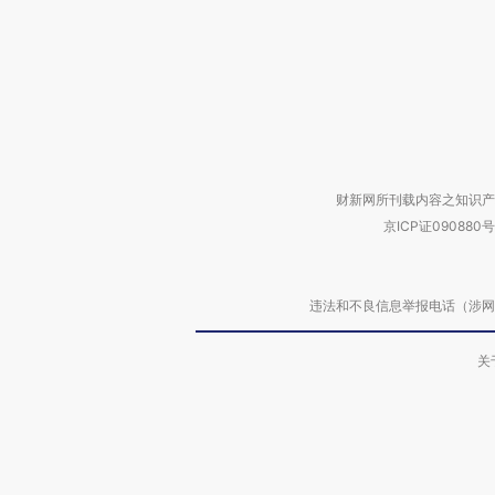
财新网所刊载内容之知识产
京ICP证090880号
违法和不良信息举报电话（涉网络暴力有
关