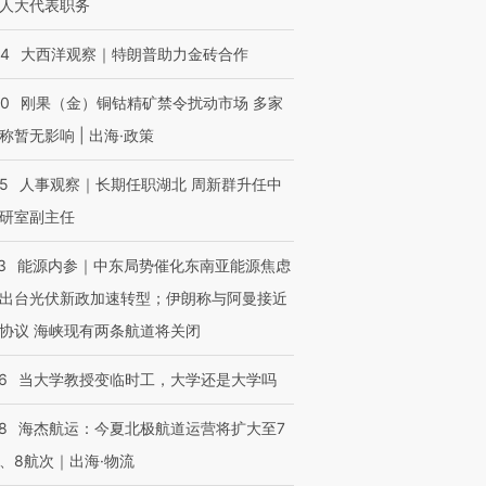
人大代表职务
44
大西洋观察｜特朗普助力金砖合作
40
刚果（金）铜钴精矿禁令扰动市场 多家
称暂无影响 | 出海·政策
25
人事观察｜长期任职湖北 周新群升任中
研室副主任
3
能源内参｜中东局势催化东南亚能源焦虑
出台光伏新政加速转型；伊朗称与阿曼接近
协议 海峡现有两条航道将关闭
6
当大学教授变临时工，大学还是大学吗
8
海杰航运：今夏北极航道运营将扩大至7
、8航次｜出海·物流