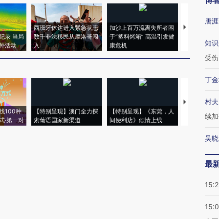
博
唐涯
西班牙休达进入紧急状态
加沙上百万流离失所者困
视线｜HYR
纪录 当局
数千非法移民从摩洛哥闯
于“塑料烤箱” 高温引发健
术：是什么
知识
外活动
入
康危机
心“花钱找虐
受伤
丁金
村夫
【推广】走
找100种
【特别呈现】澳门全力探
【特别呈现】《东莞，人
会，让数智科
续加
式·第一对
索葡语国家新渠道
间便利店》倾情上线
业
吴晓
最
15:2
15: