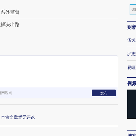
体系外监督
与解决出路
财
伍戈
罗志
易峘
视
新网观点
发布
本篇文章暂无评论