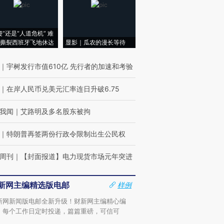
侵”还是“人道危机” 难
撕裂西班牙飞地休达
显影｜瓜农的漫长等待
｜
宇树发行市值610亿 先行者的加速和考验
｜
在岸人民币兑美元汇率连日升破6.75
我闻
｜
艾路明及多名股东被拘
｜
特朗普再签两份行政令限制出生公民权
周刊
｜
【封面报道】电力现货市场元年突进
新网主编精选版电邮
样例
新网新闻版电邮全新升级！财新网主编精心编
，每个工作日定时投递，篇篇重磅，可信可
。