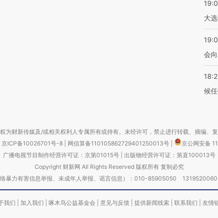
19:
大选
19:0
会向
18:
候任
权为财新传媒及/或相关权利人专属所有或持有。未经许可，禁止进行转载、摘编、
京ICP备10026701号-8
|
网信算备110105862729401250013号
|
京公网安备 11
广播电视节目制作经营许可证：京第01015号
|
出版物经营许可证：第直100013号
Copyright 财新网 All Rights Reserved 版权所有 复制必究
害信息举报、未成年人举报、谣言信息）：010-85905050 13195200605 举报邮
于我们
|
加入我们
|
啄木鸟公益基金会
|
意见与反馈
|
提供新闻线索
|
联系我们
|
友情