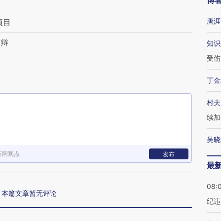
博
唐涯
项目
激辩
知识
受伤
丁金
村夫
续加
吴晓
新网观点
发布
最
08:
本篇文章暂无评论
纪违