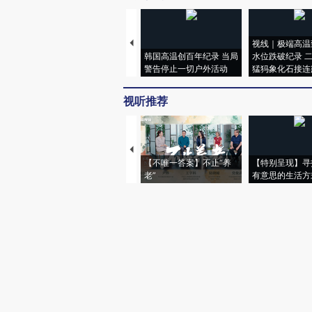
视线｜极端高温
韩国高温创百年纪录 当局
水位跌破纪录 
警告停止一切户外活动
猛犸象化石接连
视听推荐
【不唯一答案】不止“养
【特别呈现】寻
老”
有意思的生活方