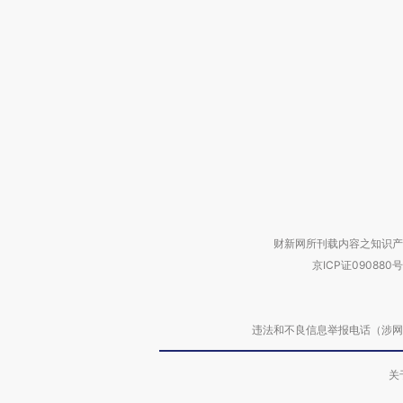
财新网所刊载内容之知识产
京ICP证090880号
违法和不良信息举报电话（涉网络暴力有
关