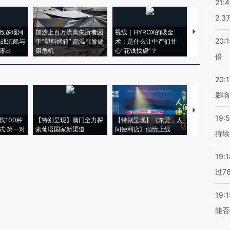
21:
2.
致多瑙河
加沙上百万流离失所者困
视线｜HYROX的吸金
马航飞行员
20:
二战沉船与
于“塑料烤箱” 高温引发健
术：是什么让中产们甘
粒摇头丸 尿
露出
康危机
心“花钱找虐”？
毒品
倍
20:1
影响
【推广】走
19:5
找100种
【特别呈现】澳门全力探
【特别呈现】《东莞，人
会，让数智科
式·第一对
索葡语国家新渠道
间便利店》倾情上线
业
持续
19:1
过7
19:1
能否