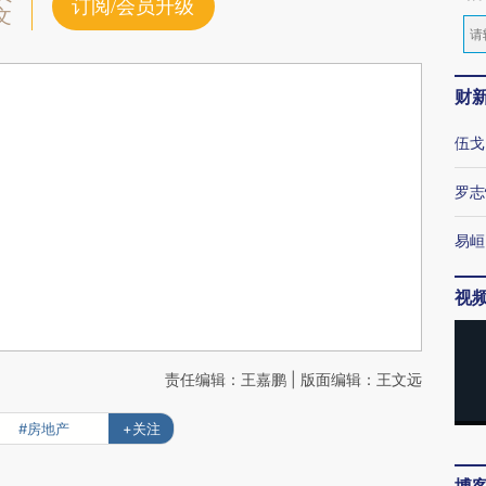
订阅/会员升级
文
财
伍戈
罗志
易峘
视
责任编辑：王嘉鹏 | 版面编辑：王文远
#房地产
+关注