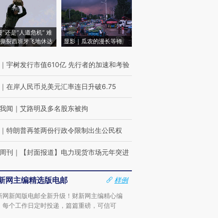
侵”还是“人道危机” 难
撕裂西班牙飞地休达
显影｜瓜农的漫长等待
｜
宇树发行市值610亿 先行者的加速和考验
｜
在岸人民币兑美元汇率连日升破6.75
我闻
｜
艾路明及多名股东被拘
｜
特朗普再签两份行政令限制出生公民权
周刊
｜
【封面报道】电力现货市场元年突进
新网主编精选版电邮
样例
新网新闻版电邮全新升级！财新网主编精心编
，每个工作日定时投递，篇篇重磅，可信可
。