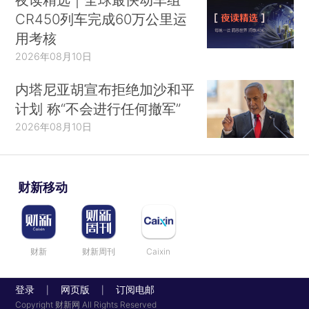
CR450列车完成60万公里运
用考核
2026年08月10日
内塔尼亚胡宣布拒绝加沙和平
计划 称“不会进行任何撤军”
2026年08月10日
财新移动
财新
财新周刊
Caixin
登录
网页版
订阅电邮
|
|
Copyright 财新网 All Rights Reserved