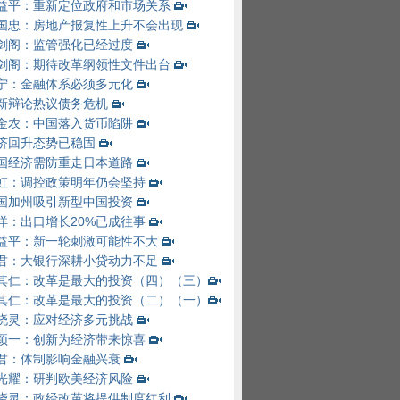
益平：重新定位政府和市场关系
国忠：房地产报复性上升不会出现
剑阁：监管强化已经过度
剑阁：期待改革纲领性文件出台
宁：金融体系必须多元化
新辩论热议债务危机
金农：中国落入货币陷阱
济回升态势已稳固
国经济需防重走日本道路
虹：调控政策明年仍会坚持
国加州吸引新型中国投资
洋：出口增长20%已成往事
益平：新一轮刺激可能性不大
君：大银行深耕小贷动力不足
其仁：改革是最大的投资（四）
（三）
其仁：改革是最大的投资（二）
（一）
晓灵：应对经济多元挑战
颖一：创新为经济带来惊喜
君：体制影响金融兴衰
光耀：研判欧美经济风险
晓灵：政经改革将提供制度红利