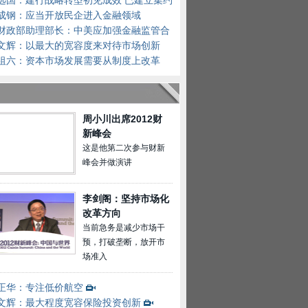
远国：建行战略转型初见成效 已建立集约
平台
成钢：应当开放民企进入金融领域
财政部助理部长：中美应加强金融监管合
文辉：以最大的宽容度来对待市场创新
祖六：资本市场发展需要从制度上改革
周小川出席2012财
新峰会
这是他第二次参与财新
峰会并做演讲
李剑阁：坚持市场化
改革方向
当前急务是减少市场干
预，打破垄断，放开市
场准入
正华：专注低价航空
文辉：最大程度宽容保险投资创新