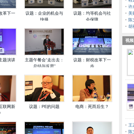
程
化
许
改革下一
议题：企业的机会与
议题：均等机会与社
美
抉择
会保障
作
陈
胡
视频
主题演讲
主题午餐会“走出去：
议题：财税改革下一
总结与反思”
步
互联网新
议题：PE的问题
电商：死而后生？
融
王
陈