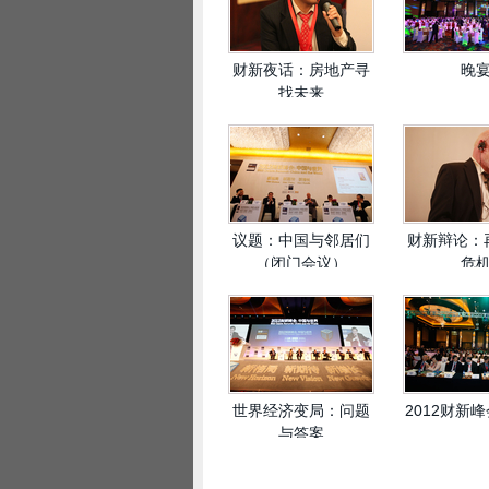
财新夜话：房地产寻
晚
找未来
议题：中国与邻居们
财新辩论：
（闭门会议）
危
世界经济变局：问题
2012财新
与答案