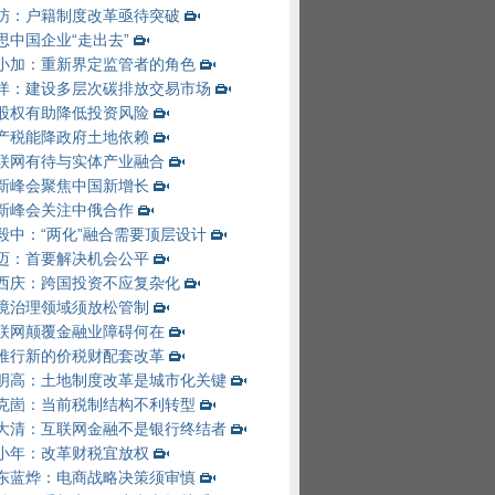
昉：户籍制度改革亟待突破
思中国企业“走出去”
小加：重新界定监管者的角色
洋：建设多层次碳排放交易市场
股权有助降低投资风险
产税能降政府土地依赖
联网有待与实体产业融合
新峰会聚焦中国新增长
新峰会关注中俄合作
毅中：“两化”融合需要顶层设计
迈：首要解决机会公平
西庆：跨国投资不应复杂化
境治理领域须放松管制
联网颠覆金融业障碍何在
推行新的价税财配套改革
明高：土地制度改革是城市化关键
克崮：当前税制结构不利转型
大清：互联网金融不是银行终结者
小年：改革财税宜放权
东蓝烨：电商战略决策须审慎