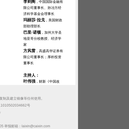
李剑阁
，中国国际金融有
限公司董事长、孙冶方经
济科学基金会理事长
玛丽莎·拉戈
，美国财政
部助理部长
巴里·诺顿
，加州大学圣
地亚哥分校教授、经济学
家
方风雷
，高盛高华证券有
限公司董事长；厚朴投资
董事长
主持人：
叶伟强
，财新《中国改
革》副总编辑、财新传媒
编委
复制及建立镜像等任何使用。
010502034662号
财税改革下一步
00 -12:30
号
政府资金如何取之于民？
如何用之于民？财税体制
箱：laixin@caixin.com