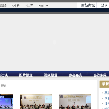
财新商城
登录
政经
环科
世界
mini+
宾访谈
图片报道
视频报道
参会嘉宾
会议实录
最新
片报道
蔡
李
潘