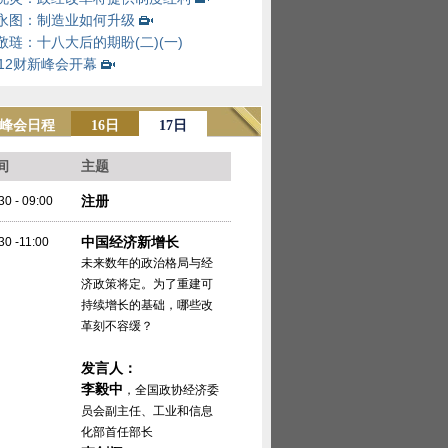
永图：制造业如何升级
敬琏：十八大后的期盼(二)
(一)
012财新峰会开幕
12峰会日程
16日
17日
间
主题
注册
30 - 09:00
中国经济新增长
30 -11:00
未来数年的政治格局与经
济政策将定。为了重建可
持续增长的基础，哪些改
革刻不容缓？
发言人：
李毅中
，全国政协经济委
员会副主任、工业和信息
化部首任部长