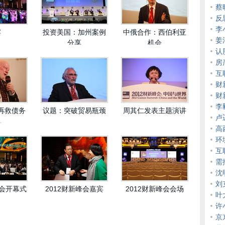
蔡
反
李
宴
投资美国：加州案例
中俄合作：西伯利亚
姜
分享
机会
认
房
互
财
财
李
再救债务
议题：突破贸易瓶颈
周其仁发表主题演讲
卢
机
高
环
互
需
沈
刘
峰会开幕式
2012财新峰会嘉宾
2012财新峰会会场
叶
许
京