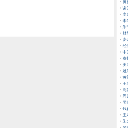
黄
谢
李
李
朱
财
麦
经
中
秦
美
姚
黄
王
周
周
吴
钱
王
朱
吴