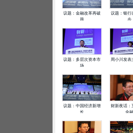
议题：金融改革再破
议题：银行
题
步
议题：多层次资本市
周小川发表
场
议题：中国经济新增
财新夜话：
长
金