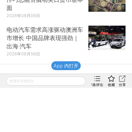
面
2026年08月06日
电动汽车需求高涨驱动澳洲车
市增长 中国品牌表现强劲｜
出海·汽车
2026年08月06日
App 内打开
财新移动
发表评论得积分
1
条评论
收藏
分享
财新
财新周刊
Caixin
登录
网页版
订阅电邮
|
|
Copyright 财新网 All Rights Reserved