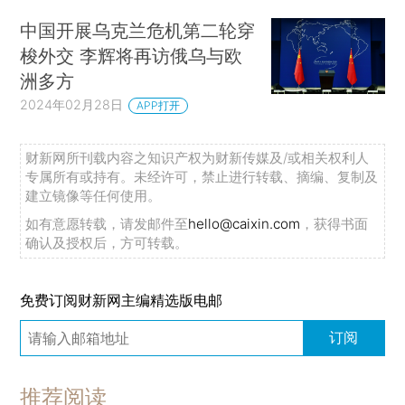
中国开展乌克兰危机第二轮穿
梭外交 李辉将再访俄乌与欧
洲多方
2024年02月28日
APP打开
财新网所刊载内容之知识产权为财新传媒及/或相关权利人
专属所有或持有。未经许可，禁止进行转载、摘编、复制及
建立镜像等任何使用。
如有意愿转载，请发邮件至
hello@caixin.com
，获得书面
确认及授权后，方可转载。
免费订阅财新网主编精选版电邮
订阅
推荐阅读