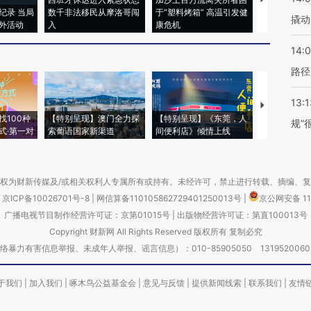
纪录 当局
数千非法移民从摩洛哥闯
于“塑料烤箱” 高温引发健
术：是什么
撬动
外活动
入
康危机
心“花钱找虐
14:0
路径
13:1
【推广】走
找100种
【特别呈现】澳门全力探
【特别呈现】《东莞，人
会，让数智科
规”
式·第一对
索葡语国家新渠道
间便利店》倾情上线
业
权为财新传媒及/或相关权利人专属所有或持有。未经许可，禁止进行转载、摘编、
京ICP备10026701号-8
|
网信算备110105862729401250013号
|
京公网安备 11
广播电视节目制作经营许可证：京第01015号
|
出版物经营许可证：第直100013号
Copyright 财新网 All Rights Reserved 版权所有 复制必究
害信息举报、未成年人举报、谣言信息）：010-85905050 13195200605 举报邮
于我们
|
加入我们
|
啄木鸟公益基金会
|
意见与反馈
|
提供新闻线索
|
联系我们
|
友情