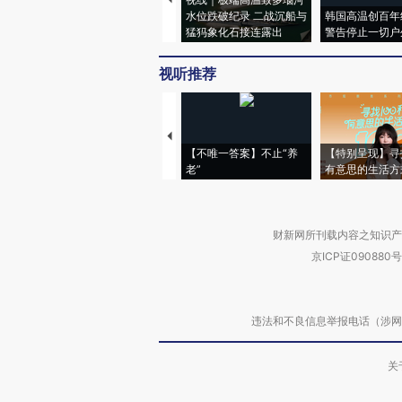
水位跌破纪录 二战沉船与
韩国高温创百年
猛犸象化石接连露出
警告停止一切户
视听推荐
【不唯一答案】不止“养
【特别呈现】寻
老”
有意思的生活方
财新网所刊载内容之知识产
京ICP证090880号
违法和不良信息举报电话（涉网络暴力有
关