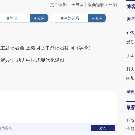
责任编辑：王自励 | 版面编辑：王影
博
#美国
+关注
#中美关系
+关注
唐涯
知识
受伤
主题记者会 王毅回答中外记者提问（实录）
丁金
聚共识 助力中国式现代化建设
村夫
续加
吴晓
最
17:2
新网观点
发布
注册