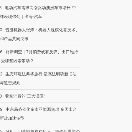
6
电动汽车需求高涨驱动澳洲车市增长 中
牌表现强劲｜出海·汽车
00
普渡机器人张涛：机器人规模化靠技术、
和产品共同突破
56
财新调查｜7月消费或有反弹、出口维持
 受哪些因素带动？
42
生态环境法典将施行 最高法明确新旧法
与追责规则
0
看空消费的“三大误区”
59
中东局势催化东南亚能源焦虑 多国出台
新政加速转型
05
分析｜贝森特操盘稳日元，操作巧思能否
OX的吸金
马航飞行员跨国走私7万
视线｜被称为“蟑螂”的印