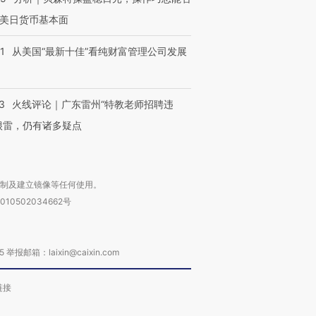
让中产们甘
粒摇头丸 尿检体内含3种
度Z世代 用街头抗争将教
秘鲁纳斯
美日货币基本面
”？
毒品
育部长拱下台
13人遇难
1
从美国“最新十佳”看纯财富管理公司发展
3
火线评论｜广东雷州“特教老师招聘违
进第四届链博
【商旅对话】华住集团
技“链”接产
【特别呈现】寻找100种
CFO：不靠规模取胜，华
【特别呈
很雷，仍有诸多疑点
有意思的生活方式·第三对
住三大增长引擎是什么？
有意思的
复制及建立镜像等任何使用。
010502034662号
箱：laixin@caixin.com
链接