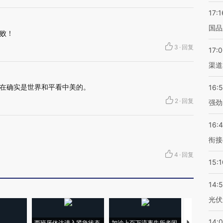
17:1
国品
败！
3
·
回复
17:
渠道
在确实是世界和平看中美的。
16:
2
·
回复
强劲
16:
衔接
4
·
回复
15:1
14:
光伏
14:
西班牙休达进入紧急状态
加沙上百万流离失所者困
视线｜HYR