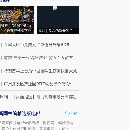
|被称为“蟑螂”的印度
代 将教育部长拱下台
显影｜瓜农的漫长等待
｜
在岸人民币兑美元汇率连日升破6.75
｜
河南“三支一扶”考试舞弊 警方介入侦查
｜
特朗普再上台后中国留学生获签数量大减
｜
广州开发区产业园REIT较发行价“腰斩”
周刊
｜
【封面报道】电力现货市场元年突进
新网主编精选版电邮
样例
新网新闻版电邮全新升级！财新网主编精心编
，每个工作日定时投递，篇篇重磅，可信可