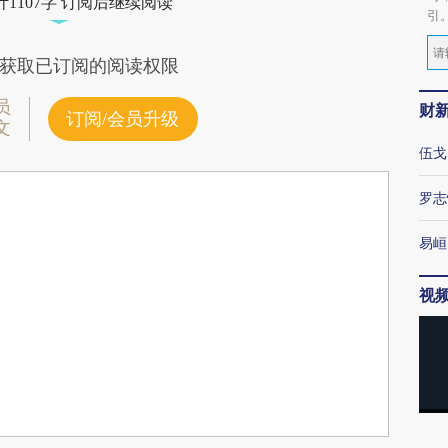
1107字 订阅后继续阅读
引
获取已订阅的阅读权限
员
财
订阅/会员升级
文
伍戈
罗志
易峘
视