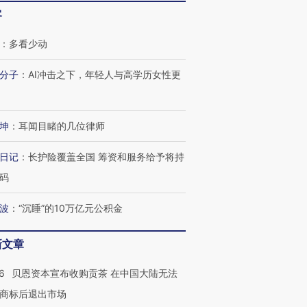
客
：
多看少动
分子
：
AI冲击之下，年轻人与高学历女性更
坤
：
耳闻目睹的几位律师
日记
：
长护险覆盖全国 筹资和服务给予将持
码
波
：
“沉睡”的10万亿元公积金
新文章
6
贝恩资本宣布收购贡茶 在中国大陆无法
商标后退出市场