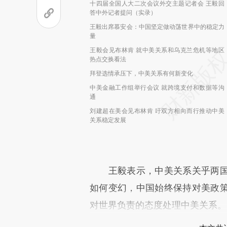
十四届全国人大二次会议外交主题记者会 王毅回
答中外记者提问（实录）
王毅出席慕安会：中国坚定做动荡世界中的稳定力
量
王毅会见布林肯 就中美关系和乌克兰危机等地区
热点交换看法
拜登选情承压下，中美关系有何新变化
中美金融工作组举行会议 就跨境支付和数据等沟
通
刘建超在美会见布林肯 吁双方相向而行推动中美
关系稳定发展
王毅表示，中美关系关乎两国
如何变幻，中国始终保持对美政
对世界负责的态度处理中美关系。