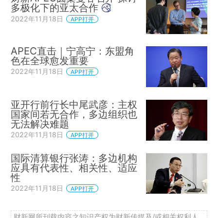
多极化下的亚太合作
2022年11月18日
APP打开
APEC直击｜宁高宁：东盟角
色在全球愈发重要
2022年11月18日
APP打开
亚开行前行长中尾武彦：主权
国家间若无合作，多边组织也
无法解决难题
2022年11月18日
APP打开
国际清算银行张涛：多边机构
应具有代表性、相关性、适应
性
2022年11月18日
APP打开
财新网所刊载内容之知识产权为财新传媒及/或相关权利人