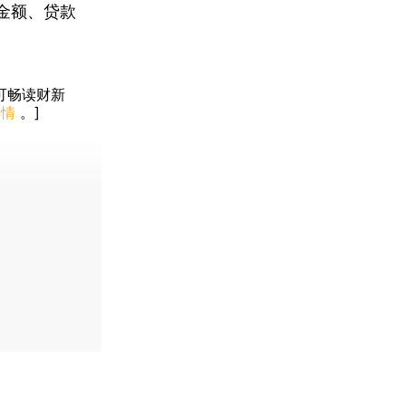
金额、贷款
可畅读财新
详情
。]