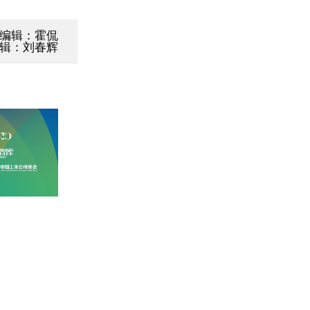
编辑：霍侃
辑：刘春辉