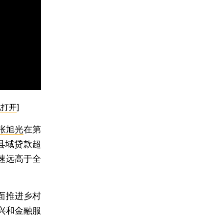
此打开
]
张旭光
在第
县域贷款超
速远高于全
面推进乡村
兴和金融服