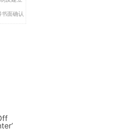
得书面确认
ff
nter’