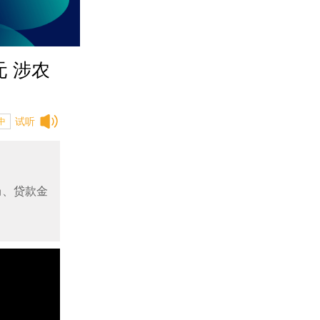
 涉农
试听
中
局、贷款金