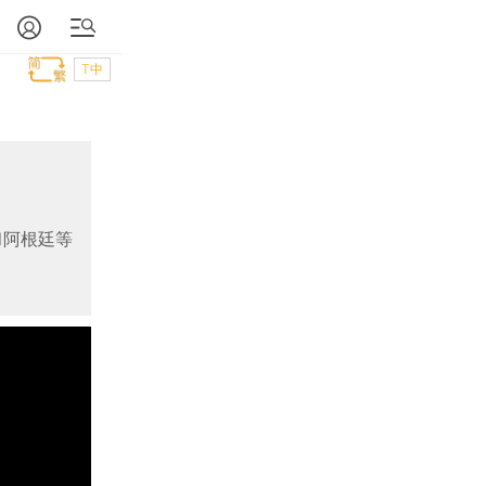
T中
和阿根廷等