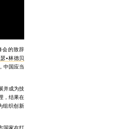
峰会的致辞
瑟•林德贝
出，中国应当
展并成为技
理，结果在
为组织创新
方国家在打