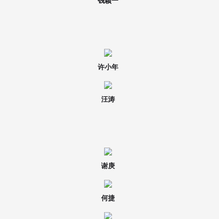
钱颖一
许小年
汪涛
谢庚
何捷