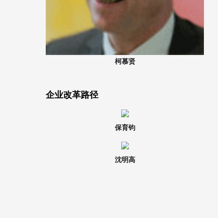
柯慕贤
企业改革路径
保育钧
沈明高