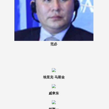
范必
埃里克·马斯金
戚聿东