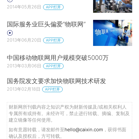
2014年05月26日
APP打开
国际服务业巨头偏爱“物联网”
2013年06月20日
APP打开
中国移动物联网用户规模突破5000万
2013年03月06日
APP打开
国务院发文要求加快物联网技术研发
2013年02月18日
APP打开
财新网所刊载内容之知识产权为财新传媒及/或相关权利人
专属所有或持有。未经许可，禁止进行转载、摘编、复制及
建立镜像等任何使用。
如有意愿转载，请发邮件至
hello@caixin.com
，获得书面
确认及授权后，方可转载。