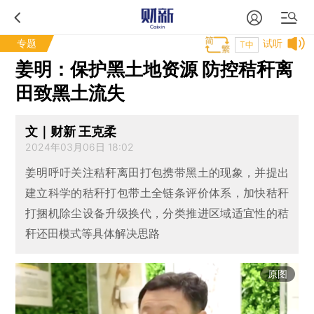
专题
试听
T中
姜明：保护黑土地资源 防控秸秆离
田致黑土流失
文｜财新 王克柔
2024年03月06日 18:02
姜明呼吁关注秸秆离田打包携带黑土的现象，并提出
建立科学的秸秆打包带土全链条评价体系，加快秸秆
打捆机除尘设备升级换代，分类推进区域适宜性的秸
秆还田模式等具体解决思路
原图