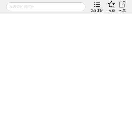
APP打开
发表评论得积分
0
条评论
收藏
分享
秸秆焚烧屡治不绝 东北地区
空气质量持续爆表
2019年03月02日
APP打开
防露天焚烧污染 农业部将全
面铺开秸秆综合利用
2018年10月20日
APP打开
黑土地保护实施方案明确 东
北黑土将分区治理
2021年08月05日
APP打开
财新网所刊载内容之知识产权为财新传媒及/或相关权利人
专属所有或持有。未经许可，禁止进行转载、摘编、复制及
建立镜像等任何使用。