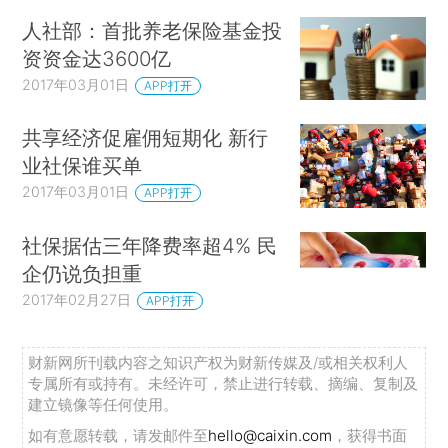
人社部：首批养老保险基金投
资资金达3600亿
2017年03月01日
APP打开
共享经济促雇佣短期化 新行
业社保谁买单
2017年03月01日
APP打开
社保据估三年降费率超4% 民
企仍说负担重
2017年02月27日
APP打开
财新网所刊载内容之知识产权为财新传媒及/或相关权利人
专属所有或持有。未经许可，禁止进行转载、摘编、复制及
建立镜像等任何使用。
如有意愿转载，请发邮件至
hello@caixin.com
，获得书面